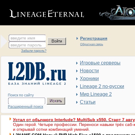
введите имя
Регистрация
введите пароль
Обратная связь
Забыли пароль?
Игровые серверы
Новости
Хроники
Lineage 2 по-русски
Мир Lineage 2
Поиск по сайту
Статьи
Расширенный поиск
Устал от обычного Interlude? MultiSub x550. Старт 7 авг
Один герой. Четыре профессии. Переноси навыки трёх саб-к
и открывай сотни комбинаций умений.