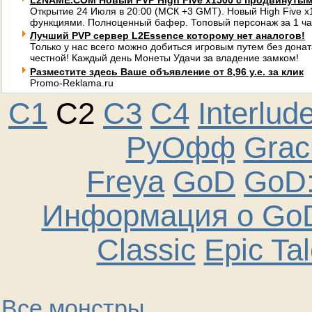
L2NAME.COM Новый PVP High Five x1500 с продвинуты
Открытие 24 Июля в 20:00 (МСК +3 GMT). Новый High Five 
функциями. Полноценный бафер. Топовый персонаж за 1 ча
Лучший PVP сервер L2Essence которому нет аналогов!
Только у нас всего можно добиться игровым путем без донат
честной! Каждый день Монеты Удачи за владение замком!
Разместите здесь Ваше объявление от 8,96 у.е. за клик
Promo-Reklama.ru
C1
C2
C3
C4
Interlud
РуОфф
Graci
Freya
GoD
GoD:
Информация о GoD
Classic
Epic Ta
Все монстры