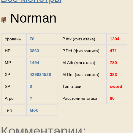
Norman
Уровень
70
P.Atk (физ.атака)
1304
HP
3863
P.Def (физ.защита)
471
MP
1494
M.Atk (маг.атака)
780
XP
429634528
M.Def (маг.защита)
383
SP
0
Тип атаки
sword
Агро
?
Расстояние атаки
80
Тип
Моб
Комментарии: