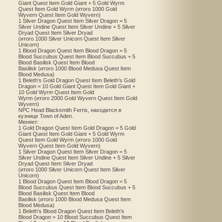
Giant Quest Item Gold Giant + 5 Gold Wyrm
Quest Item Gold Wyrm (итого 1000 Gold
Wyvern Quest Item Gold Wyvern)
1 Silver Dragon Quest Item Silver Dragon = 5
Silver Undine Quest Item Silver Undine + 5 Silver
Dryad Quest Item Silver Dryad
(итого 1000 Silver Unicorn Quest Item Silver
Unicorn)
1 Blood Dragon Quest Item Blood Dragon = 5
Blood Succubus Quest Item Blood Succubus + 5
Blood Basilisk Quest Item Blood
Basilisk (итого 1000 Blood Medusa Quest Item
Blood Medusa)
1 Beleth's Gold Dragon Quest Item Beleth’s Gold
Dragon = 10 Gold Giant Quest Item Gold Giant +
10 Gold Wyrm Quest Item Gold
Wyrm (итого 2000 Gold Wyvern Quest Item Gold
Wyvern)
NPC Head Blacksmith Ferris, находится в
кузнице Town of Aden.
Меняет:
1 Gold Dragon Quest Item Gold Dragon = 5 Gold
Giant Quest Item Gold Giant + 5 Gold Wyrm
Quest Item Gold Wyrm (итого 1000 Gold
Wyvern Quest Item Gold Wyvern)
1 Silver Dragon Quest Item Silver Dragon = 5
Silver Undine Quest Item Silver Undine + 5 Silver
Dryad Quest Item Silver Dryad
(итого 1000 Silver Unicorn Quest Item Silver
Unicorn)
1 Blood Dragon Quest Item Blood Dragon = 5
Blood Succubus Quest Item Blood Succubus + 5
Blood Basilisk Quest Item Blood
Basilisk (итого 1000 Blood Medusa Quest Item
Blood Medusa)
1 Beleth's Blood Dragon Quest Item Beleth’s
Blood Dragon = 10 Blood Succubus Quest Item