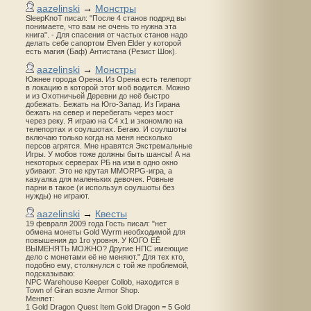
aazelinski
→
Монстры
SleepKnoT писал: "После 4 станов подряд вы
понимаете, что вам не очень то нужна эта
книга". - Для спасения от частых станов надо
делать себе сапортом Elven Elder у которой
есть магия (Баф) Антистана (Резист Шок).
aazelinski
→
Монстры
Южнее города Орена. Из Орена есть телепорт
в локацию в которой этот моб водится. Можно
и из Охотничьей Деревни до неё быстро
добежать. Бежать на Юго-Запад. Из Гирана
бежать на север и перебегать через мост
через реку. Я играю на С4 х1 и экономлю на
телепортах и соулшотах. Бегаю. И соулшоты
включаю только когда на меня несколько
персов агрятся. Мне нравятся Экстремальные
Игры. У мобов тоже должны быть шансы! А на
некоторых серверах РБ на изи в одно окно
убивают. Это не крутая MMORPG-игра, а
казуалка для маленьких девочек. Ровные
парни в такое (и используя соулшоты без
нужды) не играют.
aazelinski
→
Квесты
19 февраля 2009 года Гость писал: "нет
обмена монеты Gold Wyrm необходимой для
повышения до 1го уровня. У КОГО ЕЁ
ВЫМЕНЯТЬ МОЖНО? Другие НПС имеющие
дело с монетами её не меняют." Для тех кто,
подобно ему, столкнулся с той же проблемой,
подсказываю:
NPC Warehouse Keeper Collob, находится в
Town of Giran возле Armor Shop.
Меняет:
1 Gold Dragon Quest Item Gold Dragon = 5 Gold