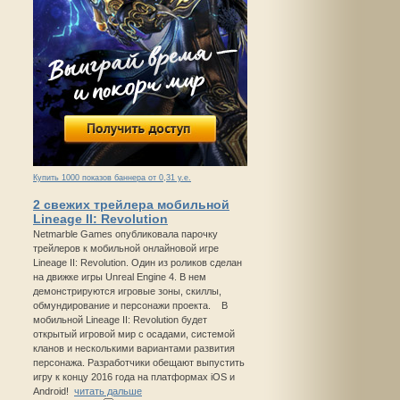
Купить 1000 показов баннера от 0,31 у.е.
2 свежих трейлера мобильной
Lineage II: Revolution
Netmarble Games опубликовала парочку
трейлеров к мобильной онлайновой игре
Lineage II: Revolution. Один из роликов сделан
на движке игры Unreal Engine 4. В нем
демонстрируются игровые зоны, скиллы,
обмундирование и персонажи проекта. В
мобильной Lineage II: Revolution будет
открытый игровой мир с осадами, системой
кланов и несколькими вариантами развития
персонажа. Разработчики обещают выпустить
игру к концу 2016 года на платформах iOS и
Android!
читать дальше