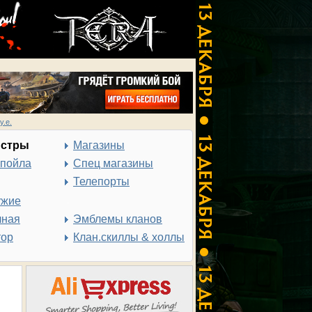
у.е.
нстры
Магазины
спойла
Спец магазины
Телепорты
ужие
чная
Эмблемы кланов
тор
Клан.скиллы & холлы