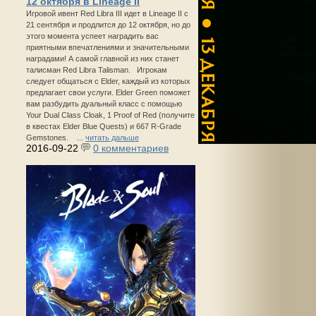
12 октября в Lineage II
Игровой ивент Red Libra III идет в Lineage II с
21 сентября и продлится до 12 октября, но до
этого момента успеет наградить вас
приятными впечатлениями и значительными
наградами! А самой главной из них станет
талисман Red Libra Talisman. Игрокам
следует общаться с Elder, каждый из которых
предлагает свои услуги. Elder Green поможет
вам разбудить дуальный класс с помощью
Your Dual Class Cloak, 1 Proof of Red (получите
в квестах Elder Blue Quests) и 667 R-Grade
Gemstones. ...
читать дальше
2016-09-22
0 комментариев