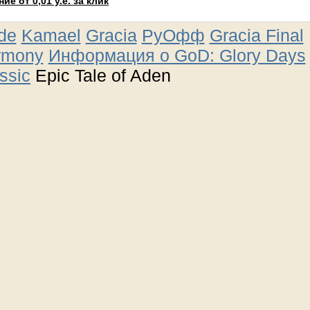
е от 0,01 у.е. за клик
ude
Kamael
Gracia
РуОфф
Gracia Final
rmony
Информация о GoD: Glory Days
ssic
Epic Tale of Aden