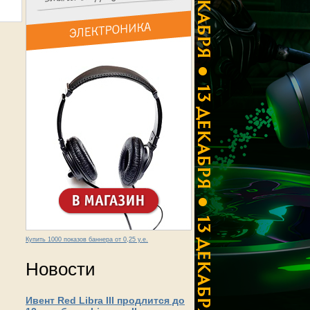
Купить 1000 показов баннера от 0,25 у.е.
Новости
Ивент Red Libra III продлится до