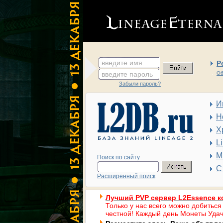
введите имя
Р
введите пароль
Об
Забыли пароль?
И
Н
Х
L
М
Поиск по сайту
С
Расширенный поиск
Лучший PVP сервер L2Essence к
Только у нас всего можно добиться
честной! Каждый день Монеты Удач