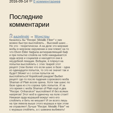
2016-09-14
0 комментариев
Последние
комментарии
aazelinski
→
Монстры
Казалось бы "Recipe: Metallic Fiber" с них
можно быстро выспойлить... Высокий шанс...
Но это - теоретически. А на деле это мерзкие
мобы в мерзком окружении и они плюют на то
что Elven Elder бафала антиоравляющий баф
и при попытке спойла на тебя накидывается
орда агров и социалов и находятся они в
неудобной локации. Вобщем, я плюнул на
попытки выспойлить с этих тварей этот
рецепт (тем более что если шанс в базе - одна
из одинадцати попыток, то это не значит так и
будет! Может и с сотни попыток не
выспойлиться! Корейский рандом! Выбил
рецепт где-то после падения сорокового моба
Shaman of Plain возле орена. Хотя там шанс по
базе одна из сто сорока трёх попыток. И за
это время с моба Shaman of Plain ещё и два
"Recipe: Oriharukon" выспойлил! И без всяких
напрягов! Этот моб в одиночку на поле стоит!
Никакая орда мурашей вокруг него его
спойлить и бить не мешает! И он всего лишь
на три левела выше этого мураша и при этом
не отравляет! Лучше "Recipe: Metallic Fiber" не
с мураша спойлить, а с шамана выбивать!