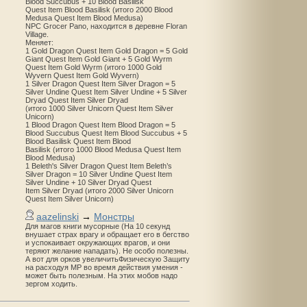
Blood Succubus + 10 Blood Basilisk
Quest Item Blood Basilisk (итого 2000 Blood
Medusa Quest Item Blood Medusa)
NPC Grocer Pano, находится в деревне Floran
Village.
Меняет:
1 Gold Dragon Quest Item Gold Dragon = 5 Gold
Giant Quest Item Gold Giant + 5 Gold Wyrm
Quest Item Gold Wyrm (итого 1000 Gold
Wyvern Quest Item Gold Wyvern)
1 Silver Dragon Quest Item Silver Dragon = 5
Silver Undine Quest Item Silver Undine + 5 Silver
Dryad Quest Item Silver Dryad
(итого 1000 Silver Unicorn Quest Item Silver
Unicorn)
1 Blood Dragon Quest Item Blood Dragon = 5
Blood Succubus Quest Item Blood Succubus + 5
Blood Basilisk Quest Item Blood
Basilisk (итого 1000 Blood Medusa Quest Item
Blood Medusa)
1 Beleth's Silver Dragon Quest Item Beleth’s
Silver Dragon = 10 Silver Undine Quest Item
Silver Undine + 10 Silver Dryad Quest
Item Silver Dryad (итого 2000 Silver Unicorn
Quest Item Silver Unicorn)
aazelinski
→
Монстры
Для магов книги мусорные (На 10 секунд
внушает страх врагу и обращает его в бегство
и успокаивает окружающих врагов, и они
теряют желание нападать). Не особо полезны.
А вот для орков увеличитьФизическую Защиту
на расходуя MP во время действия умения -
может быть полезным. На этих мобов надо
зергом ходить.