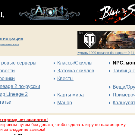
егистрация
ратная связь
Купить 1000 показов баннера от 0,41 
гровые серверы
Классы/Скиллы
NPC, мо
овости
Заточка скиллов
Таблица 
роники
Квесты
ineage 2 по-русски
Вещи/Ор
ир Lineage 2
Карты мира
Примеро
татьи
Манор
Калькуля
оторому нет аналогов!
 игровым путем без доната, чтобы сделать игру по настоящему
и за владение замком!