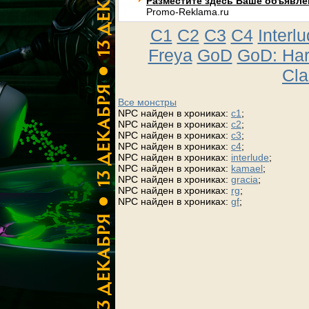
Разместите здесь Ваше объявлени
Promo-Reklama.ru
C1
C2
C3
C4
Interl
Freya
GoD
GoD: Ha
Cla
Все монстры
NPC найден в хрониках:
c1
;
NPC найден в хрониках:
c2
;
NPC найден в хрониках:
c3
;
NPC найден в хрониках:
c4
;
NPC найден в хрониках:
interlude
;
NPC найден в хрониках:
kamael
;
NPC найден в хрониках:
gracia
;
NPC найден в хрониках:
rg
;
NPC найден в хрониках:
gf
;