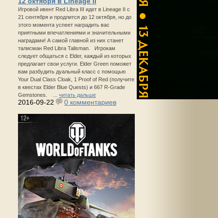
12 октября в Lineage II
Игровой ивент Red Libra III идет в Lineage II с
21 сентября и продлится до 12 октября, но до
этого момента успеет наградить вас
приятными впечатлениями и значительными
наградами! А самой главной из них станет
талисман Red Libra Talisman. Игрокам
следует общаться с Elder, каждый из которых
предлагает свои услуги. Elder Green поможет
вам разбудить дуальный класс с помощью
Your Dual Class Cloak, 1 Proof of Red (получите
в квестах Elder Blue Quests) и 667 R-Grade
Gemstones. ...
читать дальше
2016-09-22
0 комментариев