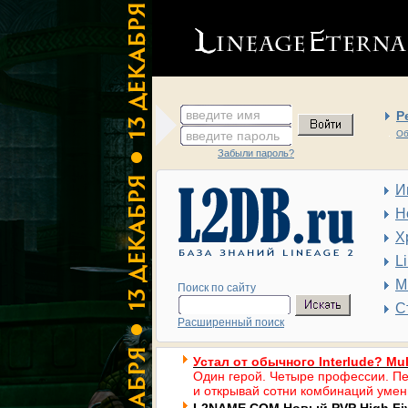
введите имя
Р
введите пароль
Об
Забыли пароль?
И
Н
Х
L
М
Поиск по сайту
С
Расширенный поиск
Устал от обычного Interlude? Mul
Один герой. Четыре профессии. Пе
и открывай сотни комбинаций умен