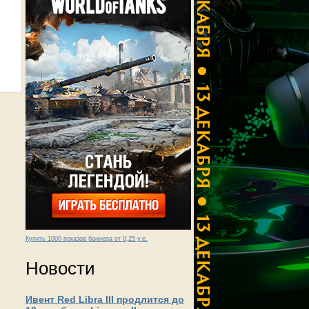
Купить 1000 показов баннера от 0,25 у.е.
Новости
Ивент Red Libra III продлится до