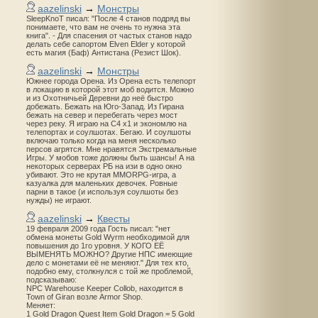
aazelinski
→
Монстры
SleepKnoT писал: "После 4 станов подряд вы
понимаете, что вам не очень то нужна эта
книга". - Для спасения от частых станов надо
делать себе сапортом Elven Elder у которой
есть магия (Баф) Антистана (Резист Шок).
aazelinski
→
Монстры
Южнее города Орена. Из Орена есть телепорт
в локацию в которой этот моб водится. Можно
и из Охотничьей Деревни до неё быстро
добежать. Бежать на Юго-Запад. Из Гирана
бежать на север и перебегать через мост
через реку. Я играю на С4 х1 и экономлю на
телепортах и соулшотах. Бегаю. И соулшоты
включаю только когда на меня несколько
персов агрятся. Мне нравятся Экстремальные
Игры. У мобов тоже должны быть шансы! А на
некоторых серверах РБ на изи в одно окно
убивают. Это не крутая MMORPG-игра, а
казуалка для маленьких девочек. Ровные
парни в такое (и используя соулшоты без
нужды) не играют.
aazelinski
→
Квесты
19 февраля 2009 года Гость писал: "нет
обмена монеты Gold Wyrm необходимой для
повышения до 1го уровня. У КОГО ЕЁ
ВЫМЕНЯТЬ МОЖНО? Другие НПС имеющие
дело с монетами её не меняют." Для тех кто,
подобно ему, столкнулся с той же проблемой,
подсказываю:
NPC Warehouse Keeper Collob, находится в
Town of Giran возле Armor Shop.
Меняет:
1 Gold Dragon Quest Item Gold Dragon = 5 Gold