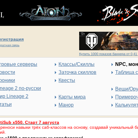
егистрация
ратная связь
Купить 1000 показов баннера от 0,41 
гровые серверы
Классы/Скиллы
NPC, мо
овости
Заточка скиллов
Таблица 
роники
Квесты
ineage 2 по-русски
Вещи/Ор
ир Lineage 2
Карты мира
Примеро
татьи
Манор
Калькуля
tiSub x550. Старт 7 августа
реноси навыки трёх саб-классов на основу, создавай уникальный б
ий.