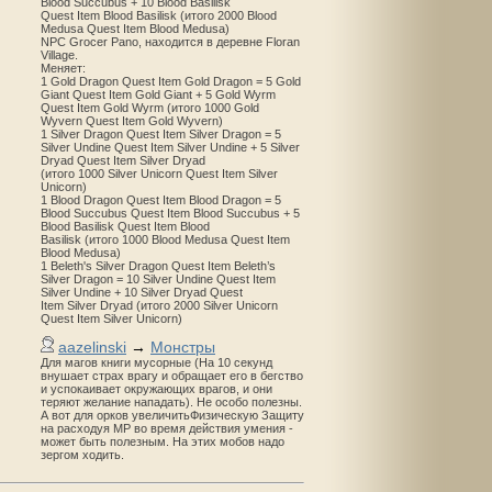
Blood Succubus + 10 Blood Basilisk
Quest Item Blood Basilisk (итого 2000 Blood
Medusa Quest Item Blood Medusa)
NPC Grocer Pano, находится в деревне Floran
Village.
Меняет:
1 Gold Dragon Quest Item Gold Dragon = 5 Gold
Giant Quest Item Gold Giant + 5 Gold Wyrm
Quest Item Gold Wyrm (итого 1000 Gold
Wyvern Quest Item Gold Wyvern)
1 Silver Dragon Quest Item Silver Dragon = 5
Silver Undine Quest Item Silver Undine + 5 Silver
Dryad Quest Item Silver Dryad
(итого 1000 Silver Unicorn Quest Item Silver
Unicorn)
1 Blood Dragon Quest Item Blood Dragon = 5
Blood Succubus Quest Item Blood Succubus + 5
Blood Basilisk Quest Item Blood
Basilisk (итого 1000 Blood Medusa Quest Item
Blood Medusa)
1 Beleth's Silver Dragon Quest Item Beleth’s
Silver Dragon = 10 Silver Undine Quest Item
Silver Undine + 10 Silver Dryad Quest
Item Silver Dryad (итого 2000 Silver Unicorn
Quest Item Silver Unicorn)
aazelinski
→
Монстры
Для магов книги мусорные (На 10 секунд
внушает страх врагу и обращает его в бегство
и успокаивает окружающих врагов, и они
теряют желание нападать). Не особо полезны.
А вот для орков увеличитьФизическую Защиту
на расходуя MP во время действия умения -
может быть полезным. На этих мобов надо
зергом ходить.