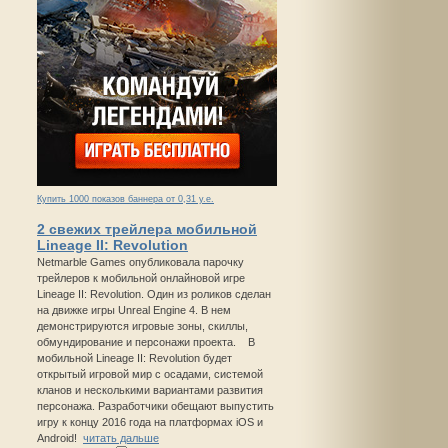
Купить 1000 показов баннера от 0,31 у.е.
2 свежих трейлера мобильной
Lineage II: Revolution
Netmarble Games опубликовала парочку
трейлеров к мобильной онлайновой игре
Lineage II: Revolution. Один из роликов сделан
на движке игры Unreal Engine 4. В нем
демонстрируются игровые зоны, скиллы,
обмундирование и персонажи проекта. В
мобильной Lineage II: Revolution будет
открытый игровой мир с осадами, системой
кланов и несколькими вариантами развития
персонажа. Разработчики обещают выпустить
игру к концу 2016 года на платформах iOS и
Android!
читать дальше