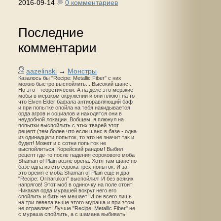
2016-09-14
0 комментариев
Последние
комментарии
aazelinski
→
Монстры
Казалось бы "Recipe: Metallic Fiber" с них
можно быстро выспойлить... Высокий шанс...
Но это - теоретически. А на деле это мерзкие
мобы в мерзком окружении и они плюют на то
что Elven Elder бафала антиоравляющий баф
и при попытке спойла на тебя накидывается
орда агров и социалов и находятся они в
неудобной локации. Вобщем, я плюнул на
попытки выспойлить с этих тварей этот
рецепт (тем более что если шанс в базе - одна
из одинадцати попыток, то это не значит так и
будет! Может и с сотни попыток не
выспойлиться! Корейский рандом! Выбил
рецепт где-то после падения сорокового моба
Shaman of Plain возле орена. Хотя там шанс по
базе одна из сто сорока трёх попыток. И за
это время с моба Shaman of Plain ещё и два
"Recipe: Oriharukon" выспойлил! И без всяких
напрягов! Этот моб в одиночку на поле стоит!
Никакая орда мурашей вокруг него его
спойлить и бить не мешает! И он всего лишь
на три левела выше этого мураша и при этом
не отравляет! Лучше "Recipe: Metallic Fiber" не
с мураша спойлить, а с шамана выбивать!