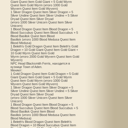
Giant Quest Item Gold Giant + 5 Gold Wyrm
Quest Item Gold Wyrm (итого 1000 Gold
Wyvern Quest Item Gold Wyvern)
1 Silver Dragon Quest Item Silver Dragon = 5
Silver Undine Quest Item Silver Undine + 5 Silver
Dryad Quest Item Silver Dryad
(итого 1000 Silver Unicorn Quest Item Silver
Unicorn)
1 Blood Dragon Quest Item Blood Dragon = 5
Blood Succubus Quest Item Blood Succubus + 5
Blood Basilisk Quest Item Blood
Basilisk (итого 1000 Blood Medusa Quest Item
Blood Medusa)
1 Beleth's Gold Dragon Quest Item Beleth’s Gold
Dragon = 10 Gold Giant Quest Item Gold Giant +
10 Gold Wyrm Quest Item Gold
Wyrm (итого 2000 Gold Wyvern Quest Item Gold
Wyvern)
NPC Head Blacksmith Ferris, находится в
кузнице Town of Aden.
Меняет:
1 Gold Dragon Quest Item Gold Dragon = 5 Gold
Giant Quest Item Gold Giant + 5 Gold Wyrm
Quest Item Gold Wyrm (итого 1000 Gold
Wyvern Quest Item Gold Wyvern)
1 Silver Dragon Quest Item Silver Dragon = 5
Silver Undine Quest Item Silver Undine + 5 Silver
Dryad Quest Item Silver Dryad
(итого 1000 Silver Unicorn Quest Item Silver
Unicorn)
1 Blood Dragon Quest Item Blood Dragon = 5
Blood Succubus Quest Item Blood Succubus + 5
Blood Basilisk Quest Item Blood
Basilisk (итого 1000 Blood Medusa Quest Item
Blood Medusa)
1 Beleth's Blood Dragon Quest Item Beleth’s
Blood Dragon = 10 Blood Succubus Quest Item