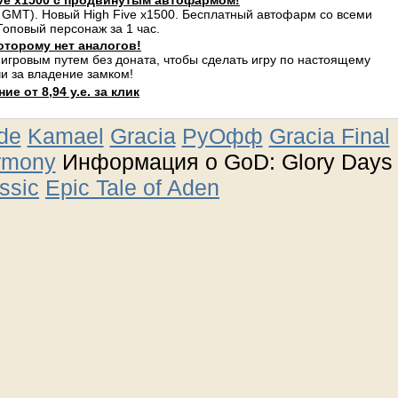
ve x1500 с продвинутым автофармом!
 GMT). Новый High Five x1500. Бесплатный автофарм со всеми
оповый персонаж за 1 час.
оторому нет аналогов!
 игровым путем без доната, чтобы сделать игру по настоящему
и за владение замком!
е от 8,94 у.е. за клик
ude
Kamael
Gracia
РуОфф
Gracia Final
rmony
Информация о GoD: Glory Days
ssic
Epic Tale of Aden