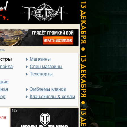
у.е.
нстры
Магазины
спойла
Спец магазины
Телепорты
ужие
чная
Эмблемы кланов
тор
Клан.скиллы & холлы
илд