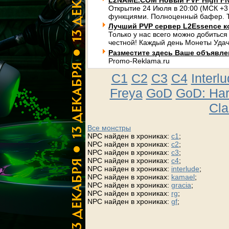
L2NAME.COM Новый PVP High Fi
Открытие 24 Июля в 20:00 (МСК +3
функциями. Полноценный бафер. Т
Лучший PVP сервер L2Essence к
Только у нас всего можно добиться
честной! Каждый день Монеты Удач
Разместите здесь Ваше объявлени
Promo-Reklama.ru
C1
C2
C3
C4
Interl
Freya
GoD
GoD: Ha
Cla
Все монстры
NPC найден в хрониках:
c1
;
NPC найден в хрониках:
c2
;
NPC найден в хрониках:
c3
;
NPC найден в хрониках:
c4
;
NPC найден в хрониках:
interlude
;
NPC найден в хрониках:
kamael
;
NPC найден в хрониках:
gracia
;
NPC найден в хрониках:
rg
;
NPC найден в хрониках:
gf
;