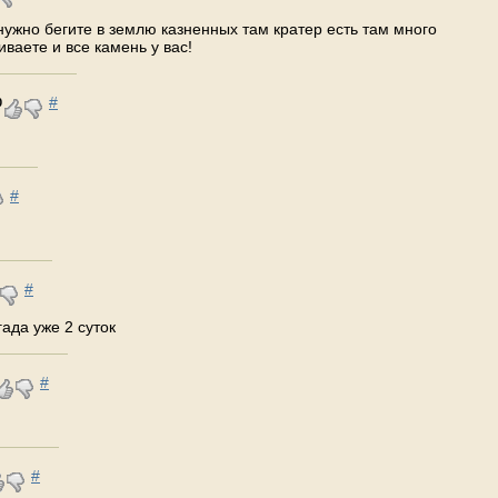
нужно бегите в землю казненных там кратер есть там много
иваете и все камень у вас!
#
0
#
#
гада уже 2 суток
#
#