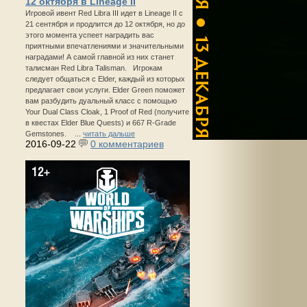
12 октября в Lineage II
Игровой ивент Red Libra III идет в Lineage II с
21 сентября и продлится до 12 октября, но до
этого момента успеет наградить вас
приятными впечатлениями и значительными
наградами! А самой главной из них станет
талисман Red Libra Talisman. Игрокам
следует общаться с Elder, каждый из которых
предлагает свои услуги. Elder Green поможет
вам разбудить дуальный класс с помощью
Your Dual Class Cloak, 1 Proof of Red (получите
в квестах Elder Blue Quests) и 667 R-Grade
Gemstones. ...
читать дальше
2016-09-22
0 комментариев