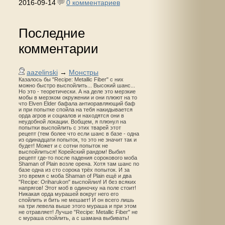
2016-09-14
0 комментариев
Последние
комментарии
aazelinski
→
Монстры
Казалось бы "Recipe: Metallic Fiber" с них
можно быстро выспойлить... Высокий шанс...
Но это - теоретически. А на деле это мерзкие
мобы в мерзком окружении и они плюют на то
что Elven Elder бафала антиоравляющий баф
и при попытке спойла на тебя накидывается
орда агров и социалов и находятся они в
неудобной локации. Вобщем, я плюнул на
попытки выспойлить с этих тварей этот
рецепт (тем более что если шанс в базе - одна
из одинадцати попыток, то это не значит так и
будет! Может и с сотни попыток не
выспойлиться! Корейский рандом! Выбил
рецепт где-то после падения сорокового моба
Shaman of Plain возле орена. Хотя там шанс по
базе одна из сто сорока трёх попыток. И за
это время с моба Shaman of Plain ещё и два
"Recipe: Oriharukon" выспойлил! И без всяких
напрягов! Этот моб в одиночку на поле стоит!
Никакая орда мурашей вокруг него его
спойлить и бить не мешает! И он всего лишь
на три левела выше этого мураша и при этом
не отравляет! Лучше "Recipe: Metallic Fiber" не
с мураша спойлить, а с шамана выбивать!