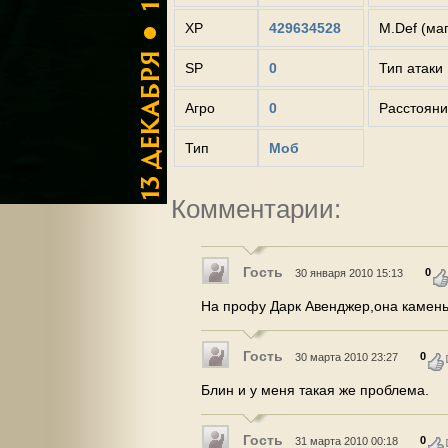
XP
429634528
M.Def (ма
SP
0
Тип атаки
Агро
0
Расстояни
Тип
Моб
Комментарии:
Гость
0
30 января 2010 15:13
На профу Дарк Авенджер,она камень н
Гость
0
30 марта 2010 23:27
Блин и у меня такая же проблема.
Гость
0
31 марта 2010 00:18