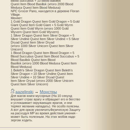
Blood Succubus + 10 Blood Basilisk
Quest Item Blood Basilisk (итого 2000 Blood
Medusa Quest Item Blood Medusa)
NPC Grocer Pano, находится в деревне Floran
Village.
Меняет:
1 Gold Dragon Quest Item Gold Dragon = 5 Gold
Giant Quest Item Gold Giant + 5 Gold Wyrm
Quest Item Gold Wyrm (итого 1000 Gold
Wyvern Quest Item Gold Wyvern)
1 Silver Dragon Quest Item Silver Dragon = 5
Silver Undine Quest Item Silver Undine + 5 Silver
Dryad Quest Item Silver Dryad
(итого 1000 Silver Unicorn Quest Item Silver
Unicorn)
1 Blood Dragon Quest Item Blood Dragon = 5
Blood Succubus Quest Item Blood Succubus + 5
Blood Basilisk Quest Item Blood
Basilisk (итого 1000 Blood Medusa Quest Item
Blood Medusa)
1 Beleth's Silver Dragon Quest Item Beleth’s
Silver Dragon = 10 Silver Undine Quest Item
Silver Undine + 10 Silver Dryad Quest
Item Silver Dryad (итого 2000 Silver Unicorn
Quest Item Silver Unicorn)
aazelinski
→
Монстры
Для магов книги мусорные (На 10 секунд
внушает страх врагу и обращает его в бегство
и успокаивает окружающих врагов, и они
теряют желание нападать). Не особо полезны.
А вот для орков увеличитьФизическую Защиту
на расходуя MP во время действия умения -
может быть полезным. На этих мобов надо
зергом ходить.