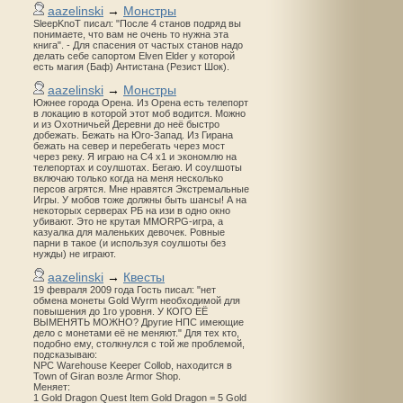
aazelinski
→
Монстры
SleepKnoT писал: "После 4 станов подряд вы
понимаете, что вам не очень то нужна эта
книга". - Для спасения от частых станов надо
делать себе сапортом Elven Elder у которой
есть магия (Баф) Антистана (Резист Шок).
aazelinski
→
Монстры
Южнее города Орена. Из Орена есть телепорт
в локацию в которой этот моб водится. Можно
и из Охотничьей Деревни до неё быстро
добежать. Бежать на Юго-Запад. Из Гирана
бежать на север и перебегать через мост
через реку. Я играю на С4 х1 и экономлю на
телепортах и соулшотах. Бегаю. И соулшоты
включаю только когда на меня несколько
персов агрятся. Мне нравятся Экстремальные
Игры. У мобов тоже должны быть шансы! А на
некоторых серверах РБ на изи в одно окно
убивают. Это не крутая MMORPG-игра, а
казуалка для маленьких девочек. Ровные
парни в такое (и используя соулшоты без
нужды) не играют.
aazelinski
→
Квесты
19 февраля 2009 года Гость писал: "нет
обмена монеты Gold Wyrm необходимой для
повышения до 1го уровня. У КОГО ЕЁ
ВЫМЕНЯТЬ МОЖНО? Другие НПС имеющие
дело с монетами её не меняют." Для тех кто,
подобно ему, столкнулся с той же проблемой,
подсказываю:
NPC Warehouse Keeper Collob, находится в
Town of Giran возле Armor Shop.
Меняет:
1 Gold Dragon Quest Item Gold Dragon = 5 Gold