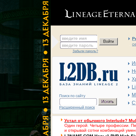
введите имя
Р
введите пароль
Об
Забыли пароль?
И
Н
Х
L
М
Поиск по сайту
С
Расширенный поиск
Устал от обычного Interlude? Mul
Один герой. Четыре профессии. Пе
и открывай сотни комбинаций умен