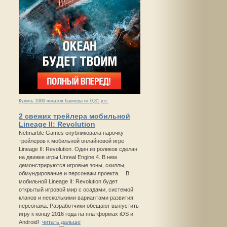
Купить 1000 показов баннера от 0,31 у.е.
2 свежих трейлера мобильной
Lineage II: Revolution
Netmarble Games опубликовала парочку
трейлеров к мобильной онлайновой игре
Lineage II: Revolution. Один из роликов сделан
на движке игры Unreal Engine 4. В нем
демонстрируются игровые зоны, скиллы,
обмундирование и персонажи проекта. В
мобильной Lineage II: Revolution будет
открытый игровой мир с осадами, системой
кланов и несколькими вариантами развития
персонажа. Разработчики обещают выпустить
игру к концу 2016 года на платформах iOS и
Android!
читать дальше