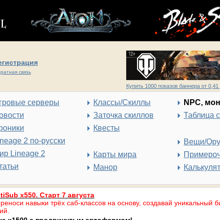
егистрация
ратная связь
Купить 1000 показов баннера от 0,41 
гровые серверы
Классы/Скиллы
NPC, мо
овости
Заточка скиллов
Таблица 
роники
Квесты
ineage 2 по-русски
Вещи/Ор
ир Lineage 2
Карты мира
Примеро
татьи
Манор
Калькуля
tiSub x550. Старт 7 августа
реноси навыки трёх саб-классов на основу, создавай уникальный б
ий.