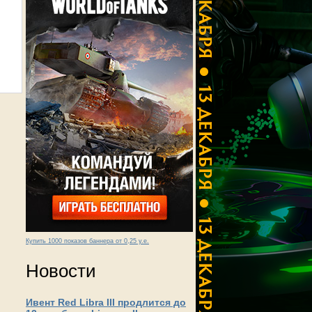
Купить 1000 показов баннера от 0,25 у.е.
Новости
Ивент Red Libra III продлится до