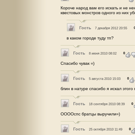
Короче народ вам его искать и не не
квестовых монстров одного из них уб
Гость
7 декабря 2012 20:55
в каком городе туду тп?
Гость
0
8 июня 2010 08:02
Спасибо чувак =)
Гость
0
5 августа 2010 15:03
блин в натуре спасибо я искал этого 
Гость
0
18 сентября 2010 08:39
ООООспс братцы выручили=)
Гость
0
25 октября 2010 11:49