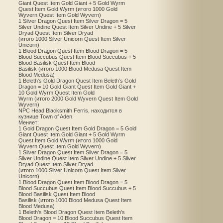
Giant Quest Item Gold Giant + 5 Gold Wyrm
Quest Item Gold Wyrm (итого 1000 Gold
Wyvern Quest Item Gold Wyvern)
1 Silver Dragon Quest Item Silver Dragon = 5
Silver Undine Quest Item Silver Undine + 5 Silver
Dryad Quest Item Silver Dryad
(итого 1000 Silver Unicorn Quest Item Silver
Unicorn)
1 Blood Dragon Quest Item Blood Dragon = 5
Blood Succubus Quest Item Blood Succubus + 5
Blood Basilisk Quest Item Blood
Basilisk (итого 1000 Blood Medusa Quest Item
Blood Medusa)
1 Beleth's Gold Dragon Quest Item Beleth’s Gold
Dragon = 10 Gold Giant Quest Item Gold Giant +
10 Gold Wyrm Quest Item Gold
Wyrm (итого 2000 Gold Wyvern Quest Item Gold
Wyvern)
NPC Head Blacksmith Ferris, находится в
кузнице Town of Aden.
Меняет:
1 Gold Dragon Quest Item Gold Dragon = 5 Gold
Giant Quest Item Gold Giant + 5 Gold Wyrm
Quest Item Gold Wyrm (итого 1000 Gold
Wyvern Quest Item Gold Wyvern)
1 Silver Dragon Quest Item Silver Dragon = 5
Silver Undine Quest Item Silver Undine + 5 Silver
Dryad Quest Item Silver Dryad
(итого 1000 Silver Unicorn Quest Item Silver
Unicorn)
1 Blood Dragon Quest Item Blood Dragon = 5
Blood Succubus Quest Item Blood Succubus + 5
Blood Basilisk Quest Item Blood
Basilisk (итого 1000 Blood Medusa Quest Item
Blood Medusa)
1 Beleth's Blood Dragon Quest Item Beleth’s
Blood Dragon = 10 Blood Succubus Quest Item