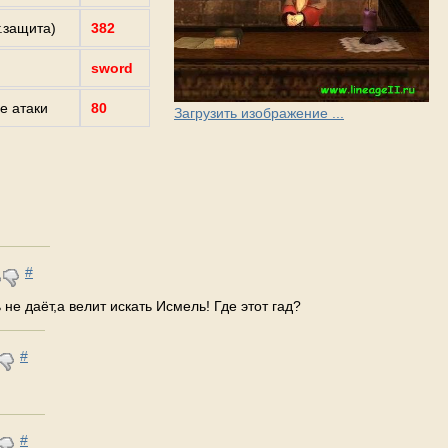
г.защита)
382
sword
е атаки
80
Загрузить изображение ...
#
е даёт,а велит искать Исмель! Где этот гад?
#
#