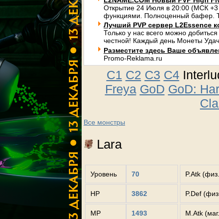
L2NAME.COM Новый PVP High Fi
Открытие 24 Июля в 20:00 (МСК +3
функциями. Полноценный бафер. Т
Лучший PVP сервер L2Essence к
Только у нас всего можно добиться
честной! Каждый день Монеты Удач
Разместите здесь Ваше объявлени
Promo-Reklama.ru
C1
C2
C3
C4
Interl
Freya
GoD
GoD: Ha
Cla
Все монстры
Lara
Уровень
70
P.Atk (физ
HP
3862
P.Def (фи
MP
1493
M.Atk (маг