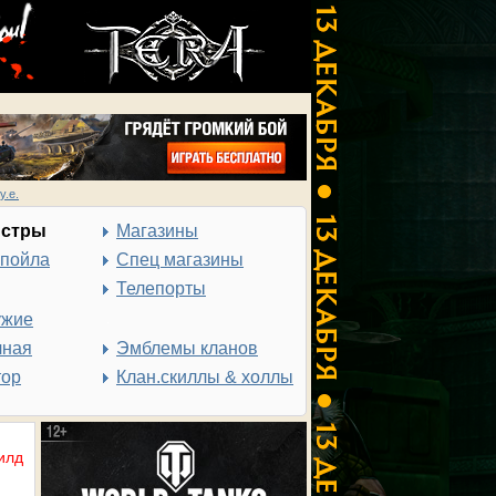
у.е.
нстры
Магазины
спойла
Спец магазины
Телепорты
ужие
чная
Эмблемы кланов
тор
Клан.скиллы & холлы
илд