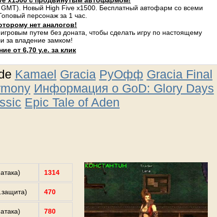
ve x1500 с продвинутым автофармом!
 GMT). Новый High Five x1500. Бесплатный автофарм со всеми
оповый персонаж за 1 час.
оторому нет аналогов!
 игровым путем без доната, чтобы сделать игру по настоящему
и за владение замком!
е от 6,70 у.е. за клик
ude
Kamael
Gracia
РуОфф
Gracia Final
rmony
Информация о GoD: Glory Days
ssic
Epic Tale of Aden
.атака)
1314
з.защита)
470
.атака)
780