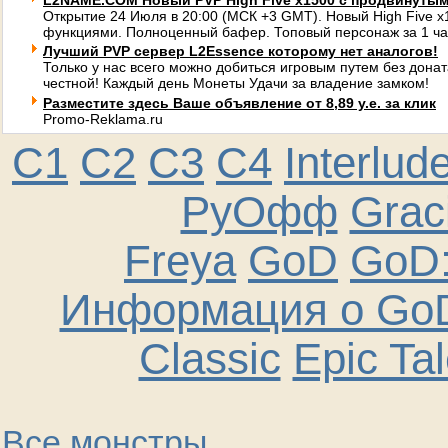
L2NAME.COM Новый PVP High Five x1500 с продвинуты
Открытие 24 Июля в 20:00 (МСК +3 GMT). Новый High Five 
функциями. Полноценный бафер. Топовый персонаж за 1 ча
Лучший PVP сервер L2Essence которому нет аналогов!
Только у нас всего можно добиться игровым путем без донат
честной! Каждый день Монеты Удачи за владение замком!
Разместите здесь Ваше объявление от 8,89 у.е. за клик
Promo-Reklama.ru
C1
C2
C3
C4
Interlud
РуОфф
Graci
Freya
GoD
GoD:
Информация о GoD
Classic
Epic Ta
Все монстры