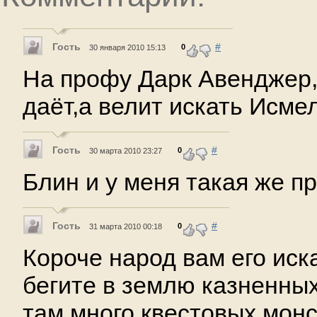
Гость
#
0
30 января 2010 15:13
На профу Дарк Авенджер,
даёт,а велит искать Исмел
Гость
#
0
30 марта 2010 23:27
Блин и у меня такая же п
Гость
#
0
31 марта 2010 00:18
Короче народ вам его иск
бегите в землю казненных
там много квестовых монс