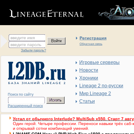
введите имя
Регистрация
введите пароль
Обратная связь
Забыли пароль?
Игровые серверы
Новости
Хроники
Lineage 2 по-русски
Мир Lineage 2
Поиск по сайту
Статьи
Расширенный поиск
Устал от обычного Interlude? MultiSub x550. Старт 7 авг
Один герой. Четыре профессии. Переноси навыки трёх саб-к
и открывай сотни комбинаций умений.