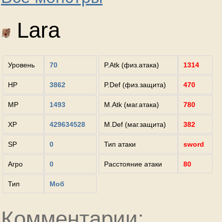
Lara
Уровень
70
P.Atk (физ.атака)
1314
HP
3862
P.Def (физ.защита)
470
MP
1493
M.Atk (маг.атака)
780
XP
429634528
M.Def (маг.защита)
382
SP
0
Тип атаки
sword
Агро
0
Расстояние атаки
80
Тип
Моб
Комментарии: