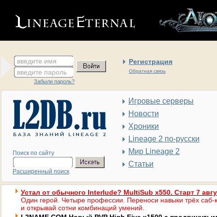
введите имя
Регистрация
введите пароль
Обратная связь
Забыли пароль?
Игровые серверы
Новости
Хроники
Lineage 2 по-русски
Мир Lineage 2
Поиск по сайту
Статьи
Расширенный поиск
Устал от обычного Interlude? MultiSub x550. Старт 7 авг
Один герой. Четыре профессии. Переноси навыки трёх саб-к
и открывай сотни комбинаций умений.