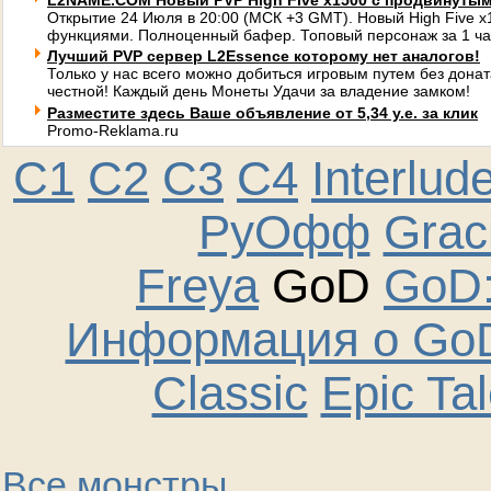
L2NAME.COM Новый PVP High Five x1500 с продвинуты
Открытие 24 Июля в 20:00 (МСК +3 GMT). Новый High Five 
функциями. Полноценный бафер. Топовый персонаж за 1 ча
Лучший PVP сервер L2Essence которому нет аналогов!
Только у нас всего можно добиться игровым путем без донат
честной! Каждый день Монеты Удачи за владение замком!
Разместите здесь Ваше объявление от 5,34 у.е. за клик
Promo-Reklama.ru
C1
C2
C3
C4
Interlud
РуОфф
Graci
Freya
GoD
GoD:
Информация о GoD
Classic
Epic Ta
Все монстры