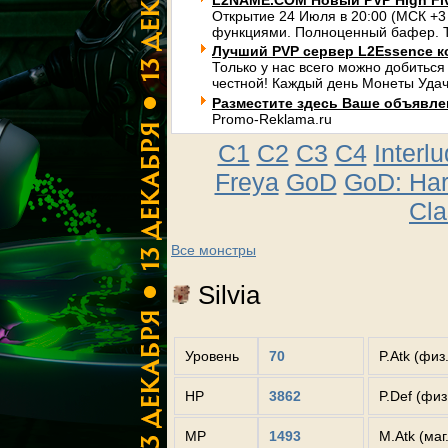
L2NAME.COM Новый PVP High Fi
Открытие 24 Июля в 20:00 (МСК +3
функциями. Полноценный бафер. Т
Лучший PVP сервер L2Essence к
Только у нас всего можно добиться
честной! Каждый день Монеты Удач
Разместите здесь Ваше объявлени
Promo-Reklama.ru
C1
C2
C3
C4
Interl
Freya
GoD
GoD: Ha
Cla
Все монстры
Silvia
Уровень
70
P.Atk (физ
HP
3862
P.Def (фи
MP
1493
M.Atk (маг