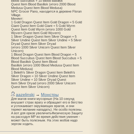
Blood Succubus + 10 Blood Basilisk
Quest Item Blood Basilisk (итого 2000 Blood
Medusa Quest Item Blood Medusa)
NPC Grocer Pano, находится в деревне Floran
Village.
Меняет:
1 Gold Dragon Quest Item Gold Dragon = 5 Gold
Giant Quest Item Gold Giant + 5 Gold Wyrm
Quest Item Gold Wyrm (итого 1000 Gold
Wyvern Quest Item Gold Wyvern)
1 Silver Dragon Quest Item Silver Dragon = 5
Silver Undine Quest Item Silver Undine + 5 Silver
Dryad Quest Item Silver Dryad
(итого 1000 Silver Unicorn Quest Item Silver
Unicorn)
1 Blood Dragon Quest Item Blood Dragon = 5
Blood Succubus Quest Item Blood Succubus + 5
Blood Basilisk Quest Item Blood
Basilisk (итого 1000 Blood Medusa Quest Item
Blood Medusa)
1 Beleth's Silver Dragon Quest Item Beleth’s
Silver Dragon = 10 Silver Undine Quest Item
Silver Undine + 10 Silver Dryad Quest
Item Silver Dryad (итого 2000 Silver Unicorn
Quest Item Silver Unicorn)
aazelinski
→
Монстры
Для магов книги мусорные (На 10 секунд
внушает страх врагу и обращает его в бегство
и успокаивает окружающих врагов, и они
теряют желание нападать). Не особо полезны.
А вот для орков увеличитьФизическую Защиту
на расходуя MP во время действия умения -
может быть полезным. На этих мобов надо
зергом ходить.