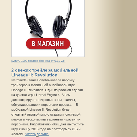
Купить 1000 показов баннера от 0,31 у.е.
2 свежих трейлера мобильной
Lineage II: Revolution
Netmarble Games опубликовала парочку
трейлеров к мобильной онлайновой игре
Lineage II: Revolution. Один из роликов сделан
на движке игры Unreal Engine 4. В нем
демонстрируются игровые зоны, скиллы,
обмундирование и персонажи проекта. В
мобильной Lineage II: Revolution будет
открытый игровой мир с осадами, системой
кланов и несколькими вариантами развития
персонажа. Разработчики обещают выпустить
игру к концу 2016 года на платформах iOS и
Android!
читать дальше