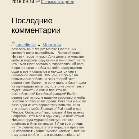
2016-09-14
0 комментариев
Последние
комментарии
aazelinski
→
Монстры
Казалось бы "Recipe: Metallic Fiber" с них
можно быстро выспойлить... Высокий шанс...
Но это - теоретически. А на деле это мерзкие
мобы в мерзком окружении и они плюют на то
что Elven Elder бафала антиоравляющий баф
и при попытке спойла на тебя накидывается
орда агров и социалов и находятся они в
неудобной локации. Вобщем, я плюнул на
попытки выспойлить с этих тварей этот
рецепт (тем более что если шанс в базе - одна
из одинадцати попыток, то это не значит так и
будет! Может и с сотни попыток не
выспойлиться! Корейский рандом! Выбил
рецепт где-то после падения сорокового моба
Shaman of Plain возле орена. Хотя там шанс по
базе одна из сто сорока трёх попыток. И за
это время с моба Shaman of Plain ещё и два
"Recipe: Oriharukon" выспойлил! И без всяких
напрягов! Этот моб в одиночку на поле стоит!
Никакая орда мурашей вокруг него его
спойлить и бить не мешает! И он всего лишь
на три левела выше этого мураша и при этом
не отравляет! Лучше "Recipe: Metallic Fiber" не
с мураша спойлить, а с шамана выбивать!