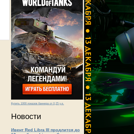
Купить 1000 показов баннера от 0,25 у.е.
Новости
Ивент Red Libra III продлится до