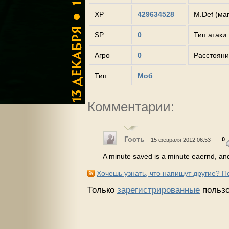
XP
429634528
M.Def (ма
SP
0
Тип атаки
Агро
0
Расстояни
Тип
Моб
Комментарии:
Гость
0
15 февраля 2012 06:53
A minute saved is a minute eaernd, and
Хочешь узнать, что напишут другие? 
Только
зарегистрированные
пользо