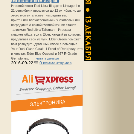
12 октября в Lineage II
Игровой ивент Red Libra III идет в Lineage II с
21 сентября и продлится до 12 октября, но до
этого момента успеет наградить вас
приятными впечатлениями и значительными
наградами! А самой главной из них станет
талисман Red Libra Talisman. Игрокам
следует общаться с Elder, каждый из которых
предлагает свои услуги. Elder Green поможет
вам разбудить дуальный класс с помощью
Your Dual Class Cloak, 1 Proof of Red (получите
в квестах Elder Blue Quests) и 667 R-Grade
Gemstones. ...
читать дальше
2016-09-22
0 комментариев