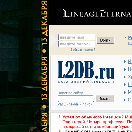
введите имя
Р
введите пароль
Об
Забыли пароль?
И
Н
Х
L
М
Поиск по сайту
С
Расширенный поиск
Устал от обычного Interlude? Mul
Один герой. Четыре профессии. Пе
и открывай сотни комбинаций умен