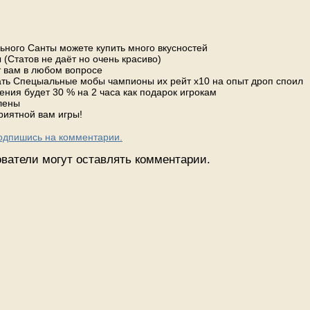
ьного Санты можете купить много вкусностей
 (Статов не даёт но очень красиво)
 вам в любом вопросе
вать Спецыальные мобы чампионы их рейт х10 на опыт дроп споил
ения будет 30 % на 2 часа как подарок игрокам
лены
риятной вам игры!
Подпишись на комментарии.
ватели могут оставлять комментарии.