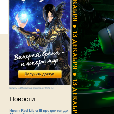
Купить 1000 показов баннера от 0,25 у.е.
Новости
Ивент Red Libra III продлится до