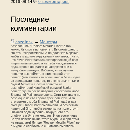
2016-09-14
0 комментариев
Последние
комментарии
aazelinski
→
Монстры
Казалось бы "Recipe: Metallic Fiber" с них
можно быстро выспойлить... Высокий шанс...
Но это - теоретически. А на деле это мерзкие
мобы в мерзком окружении и они плюют на то
что Elven Elder бафала антиоравляющий баф
и при попытке спойла на тебя накидывается
орда агров и социалов и находятся они в
неудобной локации. Вобщем, я плюнул на
попытки выспойлить с этих тварей этот
рецепт (тем более что если шанс в базе - одна
из одинадцати попыток, то это не значит так и
будет! Может и с сотни попыток не
выспойлиться! Корейский рандом! Выбил
рецепт где-то после падения сорокового моба
Shaman of Plain возле орена. Хотя там шанс по
базе одна из сто сорока трёх попыток. И за
это время с моба Shaman of Plain ещё и два
"Recipe: Oriharukon" выспойлил! И без всяких
напрягов! Этот моб в одиночку на поле стоит!
Никакая орда мурашей вокруг него его
спойлить и бить не мешает! И он всего лишь
на три левела выше этого мураша и при этом
не отравляет! Лучше "Recipe: Metallic Fiber" не
с мураша спойлить, а с шамана выбивать!