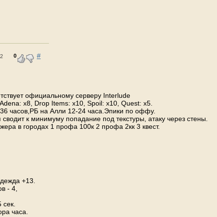
#
0
52
етствует официальному серверу Interlude
dena: x8, Drop Items: x10, Spoil: x10, Quest: x5.
 36 часов,РБ на Алли 12-24 часа.Эпики по оффу.
 сводит к минимуму попадание под текстуры, атаку через стены.
ра в городах 1 профа 100к 2 профа 2кк 3 квест.
одежда +13.
в - 4,
 сек.
ра часа.