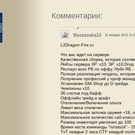
Комментарии:
Mazaqpaka13
11 января 2012 11:
L2Dragon-Fire.ru
Что вас ждет на сервере
Качественная сборка, которая соотв
Рейты сервера XP: x10, SP: x10,Drop A
Респаун всех РБ по оффу, Нубл RБ -
Полная реализация геодаты, которая
Получение профессий у проф менедже
Установлен GM-Shop до D грейда.
Чемпионы х10.
36 слотов под бафф.
Оффлайн трейд и крафт
Отключение/Включения опыта
Лимит веса отключен
Максимальная заточка оружия +16, 
Максимальное количество саб-классо
Размер инвентаря увеличен до 100
Время каста комманды "/unstuck" - 15
TvT каждые 2 часа.CTF каждый полто