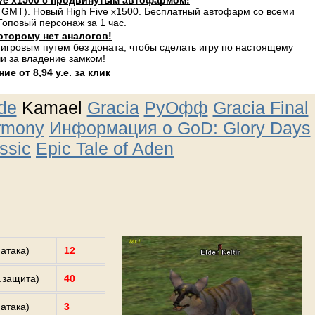
ve x1500 с продвинутым автофармом!
 GMT). Новый High Five x1500. Бесплатный автофарм со всеми
оповый персонаж за 1 час.
оторому нет аналогов!
 игровым путем без доната, чтобы сделать игру по настоящему
и за владение замком!
е от 8,94 у.е. за клик
ude
Kamael
Gracia
РуОфф
Gracia Final
rmony
Информация о GoD: Glory Days
ssic
Epic Tale of Aden
.атака)
12
з.защита)
40
.атака)
3