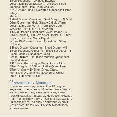
Blood Succubus + 10 Blood Basilisk
Quest Item Blood Basilisk (итого 2000 Blood
Medusa Quest Item Blood Medusa)
NPC Grocer Pano, находится в деревне Floran
Village.
Меняет:
1 Gold Dragon Quest Item Gold Dragon = 5 Gold
Giant Quest Item Gold Giant + 5 Gold Wyrm
Quest Item Gold Wyrm (итого 1000 Gold
Wyvern Quest Item Gold Wyvern)
1 Silver Dragon Quest Item Silver Dragon = 5
Silver Undine Quest Item Silver Undine + 5 Silver
Dryad Quest Item Silver Dryad
(итого 1000 Silver Unicorn Quest Item Silver
Unicorn)
1 Blood Dragon Quest Item Blood Dragon = 5
Blood Succubus Quest Item Blood Succubus + 5
Blood Basilisk Quest Item Blood
Basilisk (итого 1000 Blood Medusa Quest Item
Blood Medusa)
1 Beleth's Silver Dragon Quest Item Beleth’s
Silver Dragon = 10 Silver Undine Quest Item
Silver Undine + 10 Silver Dryad Quest
Item Silver Dryad (итого 2000 Silver Unicorn
Quest Item Silver Unicorn)
aazelinski
→
Монстры
Для магов книги мусорные (На 10 секунд
внушает страх врагу и обращает его в бегство
и успокаивает окружающих врагов, и они
теряют желание нападать). Не особо полезны.
А вот для орков увеличитьФизическую Защиту
на расходуя MP во время действия умения -
может быть полезным. На этих мобов надо
зергом ходить.