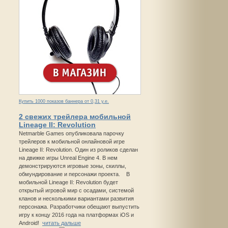
Купить 1000 показов баннера от 0,31 у.е.
2 свежих трейлера мобильной
Lineage II: Revolution
Netmarble Games опубликовала парочку
трейлеров к мобильной онлайновой игре
Lineage II: Revolution. Один из роликов сделан
на движке игры Unreal Engine 4. В нем
демонстрируются игровые зоны, скиллы,
обмундирование и персонажи проекта. В
мобильной Lineage II: Revolution будет
открытый игровой мир с осадами, системой
кланов и несколькими вариантами развития
персонажа. Разработчики обещают выпустить
игру к концу 2016 года на платформах iOS и
Android!
читать дальше