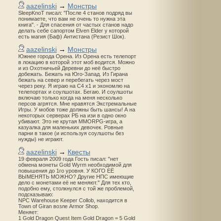
aazelinski
→
Монстры
SleepKnoT писал: "После 4 станов подряд вы
понимаете, что вам не очень то нужна эта
книга". - Для спасения от частых станов надо
делать себе сапортом Elven Elder у которой
есть магия (Баф) Антистана (Резист Шок).
aazelinski
→
Монстры
Южнее города Орена. Из Орена есть телепорт
в локацию в которой этот моб водится. Можно
и из Охотничьей Деревни до неё быстро
добежать. Бежать на Юго-Запад. Из Гирана
бежать на север и перебегать через мост
через реку. Я играю на С4 х1 и экономлю на
телепортах и соулшотах. Бегаю. И соулшоты
включаю только когда на меня несколько
персов агрятся. Мне нравятся Экстремальные
Игры. У мобов тоже должны быть шансы! А на
некоторых серверах РБ на изи в одно окно
убивают. Это не крутая MMORPG-игра, а
казуалка для маленьких девочек. Ровные
парни в такое (и используя соулшоты без
нужды) не играют.
aazelinski
→
Квесты
19 февраля 2009 года Гость писал: "нет
обмена монеты Gold Wyrm необходимой для
повышения до 1го уровня. У КОГО ЕЁ
ВЫМЕНЯТЬ МОЖНО? Другие НПС имеющие
дело с монетами её не меняют." Для тех кто,
подобно ему, столкнулся с той же проблемой,
подсказываю:
NPC Warehouse Keeper Collob, находится в
Town of Giran возле Armor Shop.
Меняет:
1 Gold Dragon Quest Item Gold Dragon = 5 Gold