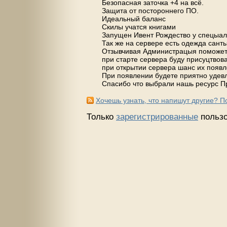
Безопасная заточка +4 на всё.
Защита от постороннего ПО.
Идеальный баланс
Скилы учатся книгами
Запущен Ивент Рождество у спецыал
Так же на сервере есть одежда санты
Отзывчивая Администрацыя поможет
при старте сервера буду присуцтво
при открытии сервера шанс их появл
При появлении будете приятно удев
Спасибо что выбрали нашь ресурс П
Хочешь узнать, что напишут другие? 
Только
зарегистрированные
пользо