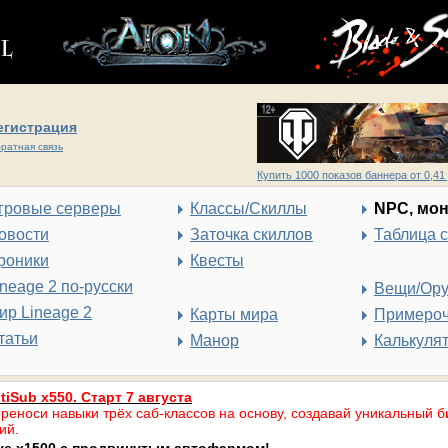
егистрация
ратная связь
Купить 1000 показов баннера от 0,41 
гровые серверы
Классы/Скиллы
NPC, мо
овости
Заточка скиллов
Таблица 
роники
Квесты
ineage 2 по-русски
Вещи/Ор
ир Lineage 2
Карты мира
Примеро
татьи
Манор
Калькуля
tiSub x550. Старт 7 августа
реноси навыки трёх саб-классов на основу, создавай уникальный б
ий.