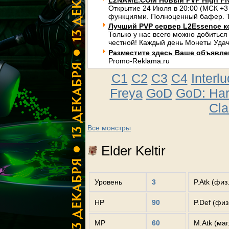
L2NAME.COM Новый PVP High Fi
Открытие 24 Июля в 20:00 (МСК +3
функциями. Полноценный бафер. Т
Лучший PVP сервер L2Essence к
Только у нас всего можно добиться
честной! Каждый день Монеты Удач
Разместите здесь Ваше объявлени
Promo-Reklama.ru
C1
C2
C3
C4
Interl
Freya
GoD
GoD: Ha
Cla
Все монстры
Elder Keltir
Уровень
3
P.Atk (физ
HP
90
P.Def (фи
MP
60
M.Atk (маг