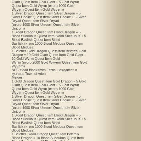
Giant Quest Item Gold Giant + 5 Gold Wyrm
Quest Item Gold Wyrm (итого 1000 Gold
Wyvern Quest Item Gold Wyvern)
1 Silver Dragon Quest Item Silver Dragon = 5
Silver Undine Quest Item Silver Undine + 5 Silver
Dryad Quest Item Silver Dryad
(итого 1000 Silver Unicorn Quest Item Silver
Unicorn)
1 Blood Dragon Quest Item Blood Dragon = 5
Blood Succubus Quest Item Blood Succubus + 5
Blood Basilisk Quest Item Blood
Basilisk (итого 1000 Blood Medusa Quest Item
Blood Medusa)
1 Beleth's Gold Dragon Quest Item Beleth’s Gold
Dragon = 10 Gold Giant Quest Item Gold Giant +
10 Gold Wyrm Quest Item Gold
Wyrm (итого 2000 Gold Wyvern Quest Item Gold
Wyvern)
NPC Head Blacksmith Ferris, находится в
кузнице Town of Aden.
Меняет:
1 Gold Dragon Quest Item Gold Dragon = 5 Gold
Giant Quest Item Gold Giant + 5 Gold Wyrm
Quest Item Gold Wyrm (итого 1000 Gold
Wyvern Quest Item Gold Wyvern)
1 Silver Dragon Quest Item Silver Dragon = 5
Silver Undine Quest Item Silver Undine + 5 Silver
Dryad Quest Item Silver Dryad
(итого 1000 Silver Unicorn Quest Item Silver
Unicorn)
1 Blood Dragon Quest Item Blood Dragon = 5
Blood Succubus Quest Item Blood Succubus + 5
Blood Basilisk Quest Item Blood
Basilisk (итого 1000 Blood Medusa Quest Item
Blood Medusa)
1 Beleth's Blood Dragon Quest Item Beleth’s
Blood Dragon = 10 Blood Succubus Quest Item