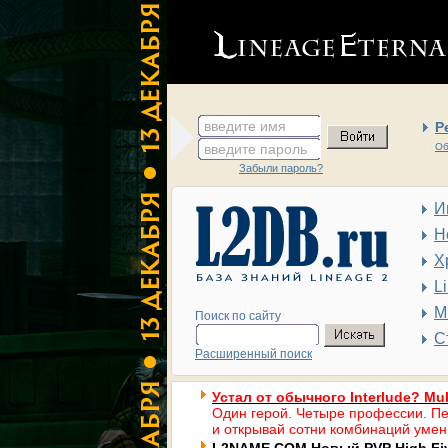
введите имя
Р
введите пароль
Об
Забыли пароль?
И
Н
Х
L
М
Поиск по сайту
С
Расширенный поиск
Устал от обычного Interlude? Mul
Один герой. Четыре профессии. Пе
и открывай сотни комбинаций умен