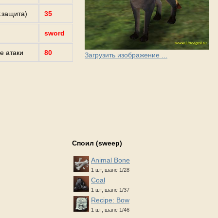
г.защита)
35
sword
е атаки
80
Загрузить изображение ...
Споил (sweep)
Animal Bone
1 шт, шанс 1/28
Coal
1 шт, шанс 1/37
Recipe: Bow
1 шт, шанс 1/46