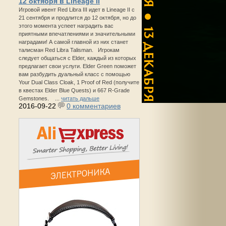
12 октября в Lineage II
Игровой ивент Red Libra III идет в Lineage II с
21 сентября и продлится до 12 октября, но до
этого момента успеет наградить вас
приятными впечатлениями и значительными
наградами! А самой главной из них станет
талисман Red Libra Talisman. Игрокам
следует общаться с Elder, каждый из которых
предлагает свои услуги. Elder Green поможет
вам разбудить дуальный класс с помощью
Your Dual Class Cloak, 1 Proof of Red (получите
в квестах Elder Blue Quests) и 667 R-Grade
Gemstones. ...
читать дальше
2016-09-22
0 комментариев