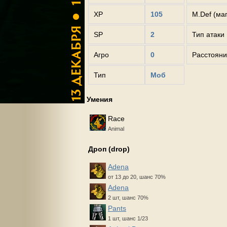
XP
105
M.Def (ма
SP
2
Тип атаки
Агро
0
Расстояни
Тип
Моб
Умения
Race
Animal
Дроп (drop)
Adena
от 13 до 20, шанс 70%
Adena
2 шт, шанс 70%
Pants
1 шт, шанс 1/23