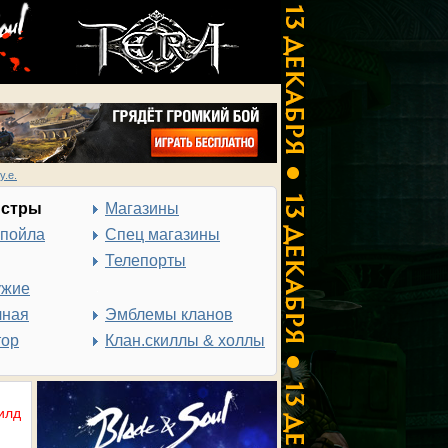
у.е.
нстры
Магазины
спойла
Спец магазины
Телепорты
ужие
чная
Эмблемы кланов
тор
Клан.скиллы & холлы
илд