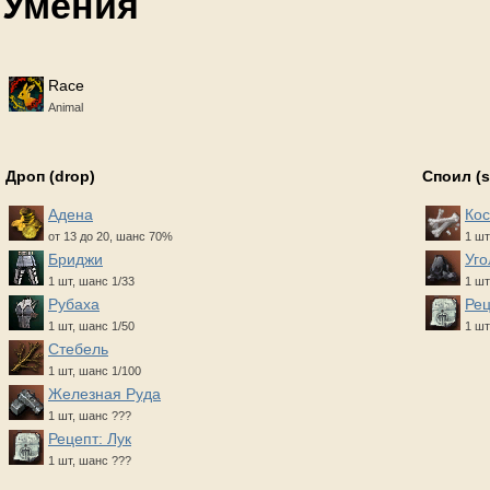
Умения
Race
Animal
Дроп (drop)
Споил (
Адена
Кос
от 13 до 20, шанс 70%
1 шт
Бриджи
Уго
1 шт, шанс 1/33
1 шт
Рубаха
Рец
1 шт, шанс 1/50
1 шт
Стебель
1 шт, шанс 1/100
Железная Руда
1 шт, шанс ???
Рецепт: Лук
1 шт, шанс ???