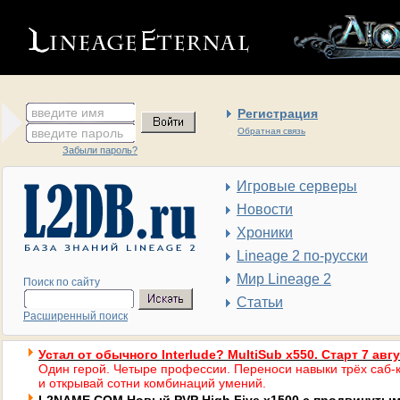
введите имя
Регистрация
введите пароль
Обратная связь
Забыли пароль?
Игровые серверы
Новости
Хроники
Lineage 2 по-русски
Мир Lineage 2
Поиск по сайту
Статьи
Расширенный поиск
Устал от обычного Interlude? MultiSub x550. Старт 7 авг
Один герой. Четыре профессии. Переноси навыки трёх саб-к
и открывай сотни комбинаций умений.