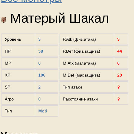
Матерый Шакал
Уровень
3
P.Atk (физ.атака)
9
HP
58
P.Def (физ.защита)
44
MP
0
M.Atk (маг.атака)
6
XP
106
M.Def (маг.защита)
29
SP
2
Тип атаки
?
Агро
0
Расстояние атаки
?
Тип
Моб