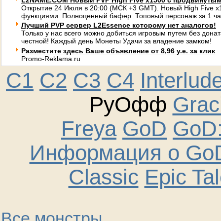
L2NAME.COM Новый PVP High Five x1500 с продвинуты
Открытие 24 Июля в 20:00 (МСК +3 GMT). Новый High Five 
функциями. Полноценный бафер. Топовый персонаж за 1 ча
Лучший PVP сервер L2Essence которому нет аналогов!
Только у нас всего можно добиться игровым путем без донат
честной! Каждый день Монеты Удачи за владение замком!
Разместите здесь Ваше объявление от 8,96 у.е. за клик
Promo-Reklama.ru
C1
C2
C3
C4
Interlud
РуОфф
Graci
Freya
GoD
GoD:
Информация о GoD
Classic
Epic Ta
Все монстры