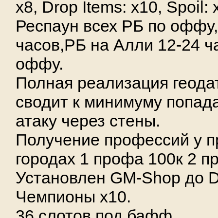
x8, Drop Items: x10, Spoil: 
Респаун всех РБ по оффу,
часов,РБ на Алли 12-24 ч
оффу.
Полная реализация геода
сводит к минимуму попада
атаку через стены.
Получение профессий у 
городах 1 профа 100к 2 пр
Установлен GM-Shop до D
Чемпионы х10.
36 слотов под бафф.