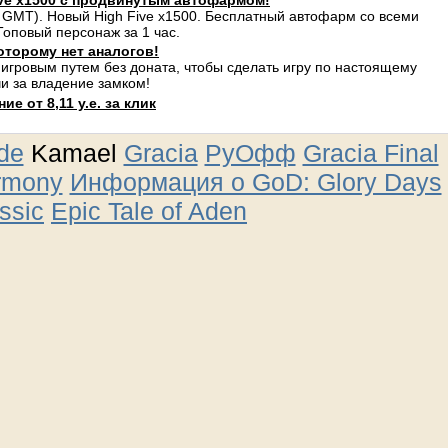
ve x1500 с продвинутым автофармом!
 GMT). Новый High Five x1500. Бесплатный автофарм со всеми
оповый персонаж за 1 час.
оторому нет аналогов!
 игровым путем без доната, чтобы сделать игру по настоящему
и за владение замком!
е от 8,11 у.е. за клик
ude
Kamael
Gracia
РуОфф
Gracia Final
rmony
Информация о GoD: Glory Days
ssic
Epic Tale of Aden