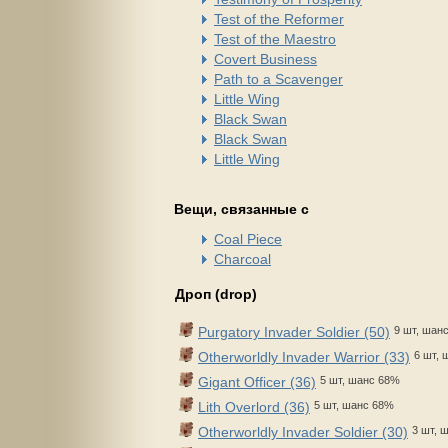
Test of the Reformer
Test of the Maestro
Covert Business
Path to a Scavenger
Little Wing
Black Swan
Black Swan
Little Wing
Вещи, связанные с
Coal Piece
Charcoal
Дроп (drop)
Purgatory Invader Soldier (50)
9 шт, шан
Otherworldly Invader Warrior (33)
6 шт,
Gigant Officer (36)
5 шт, шанс 68%
Lith Overlord (36)
5 шт, шанс 68%
Otherworldly Invader Soldier (30)
3 шт, 