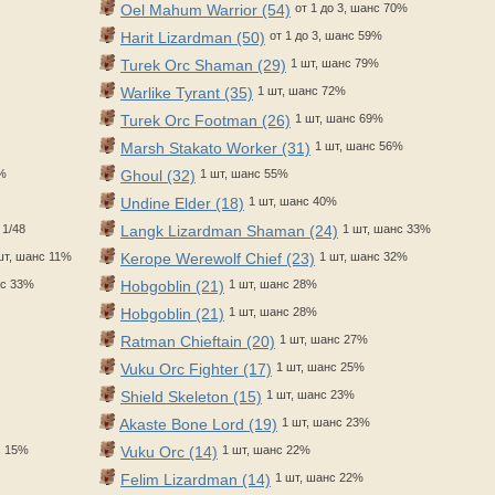
Oel Mahum Warrior (54)
от 1 до 3, шанс 70%
Harit Lizardman (50)
от 1 до 3, шанс 59%
Turek Orc Shaman (29)
1 шт, шанс 79%
Warlike Tyrant (35)
1 шт, шанс 72%
Turek Orc Footman (26)
1 шт, шанс 69%
Marsh Stakato Worker (31)
1 шт, шанс 56%
6%
Ghoul (32)
1 шт, шанс 55%
Undine Elder (18)
1 шт, шанс 40%
 1/48
Langk Lizardman Shaman (24)
1 шт, шанс 33%
шт, шанс 11%
Kerope Werewolf Chief (23)
1 шт, шанс 32%
нс 33%
Hobgoblin (21)
1 шт, шанс 28%
Hobgoblin (21)
1 шт, шанс 28%
Ratman Chieftain (20)
1 шт, шанс 27%
Vuku Orc Fighter (17)
1 шт, шанс 25%
Shield Skeleton (15)
1 шт, шанс 23%
Akaste Bone Lord (19)
1 шт, шанс 23%
с 15%
Vuku Orc (14)
1 шт, шанс 22%
Felim Lizardman (14)
1 шт, шанс 22%