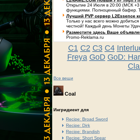
L2NAME.COM Новый PVP High Fi
Открытие 24 Июля в 20:00 (МСК +3
функциями. Полноценный бафер. Т
Лучший PVP сервер L2Essence к
Только у нас всего можно добиться
честной! Каждый день Монеты Удач
Разместите здесь Ваше объявлени
Promo-Reklama.ru
C1
C2
C3
C4
Interl
Freya
GoD
GoD: Ha
Cla
Все вещи
Coal
Ингридиент для
Recipe: Broad Sword
Recipe: Dirk
Recipe: Brandish
Recipe: Short Spear