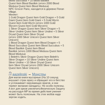
Blood Succubus + 10 Blood Basilisk
Quest Item Blood Basilisk (итого 2000 Blood
Medusa Quest Item Blood Medusa)
NPC Grocer Pano, находится в деревне Floran
Village.
Меняет:
1 Gold Dragon Quest Item Gold Dragon = 5 Gold
Giant Quest Item Gold Giant + 5 Gold Wyrm
Quest Item Gold Wyrm (итого 1000 Gold
Wyvern Quest Item Gold Wyvern)
1 Silver Dragon Quest Item Silver Dragon = 5
Silver Undine Quest Item Silver Undine + 5 Silver
Dryad Quest Item Silver Dryad
(итого 1000 Silver Unicorn Quest Item Silver
Unicorn)
1 Blood Dragon Quest Item Blood Dragon = 5
Blood Succubus Quest Item Blood Succubus + 5
Blood Basilisk Quest Item Blood
Basilisk (итого 1000 Blood Medusa Quest Item
Blood Medusa)
1 Beleth's Silver Dragon Quest Item Beleth’s
Silver Dragon = 10 Silver Undine Quest Item
Silver Undine + 10 Silver Dryad Quest
Item Silver Dryad (итого 2000 Silver Unicorn
Quest Item Silver Unicorn)
aazelinski
→
Монстры
Для магов книги мусорные (На 10 секунд
внушает страх врагу и обращает его в бегство
и успокаивает окружающих врагов, и они
теряют желание нападать). Не особо полезны.
А вот для орков увеличитьФизическую Защиту
на расходуя MP во время действия умения -
может быть полезным. На этих мобов надо
зергом ходить.