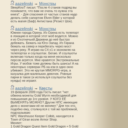
aazelinski
→
Монстры
SleepKnoT писал: "После 4 станов подряд вы
понимаете, что вам не очень то нужна эта
книга". - Для спасения от частых станов надо
делать себе сапортом Elven Elder у которой
есть магия (Баф) Антистана (Резист Шок).
aazelinski
→
Монстры
Южнее города Орена. Из Орена есть телепорт
в локацию в которой этот моб водится. Можно
и из Охотничьей Деревни до неё быстро
добежать. Бежать на Юго-Запад. Из Гирана
бежать на север и перебегать через мост
через реку. Я играю на С4 х1 и экономлю на
телепортах и соулшотах. Бегаю. И соулшоты
включаю только когда на меня несколько
персов агрятся. Мне нравятся Экстремальные
Игры. У мобов тоже должны быть шансы! А на
некоторых серверах РБ на изи в одно окно
убивают. Это не крутая MMORPG-игра, а
казуалка для маленьких девочек. Ровные
парни в такое (и используя соулшоты без
нужды) не играют.
aazelinski
→
Квесты
19 февраля 2009 года Гость писал: "нет
обмена монеты Gold Wyrm необходимой для
повышения до 1го уровня. У КОГО ЕЁ
ВЫМЕНЯТЬ МОЖНО? Другие НПС имеющие
дело с монетами её не меняют." Для тех кто,
подобно ему, столкнулся с той же проблемой,
подсказываю:
NPC Warehouse Keeper Collob, находится в
Town of Giran возле Armor Shop.
Меняет:
1 Gold Dragon Quest Item Gold Dragon = 5 Gold