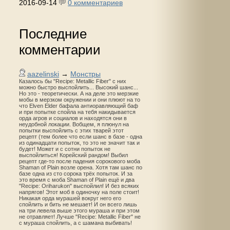
2016-09-14
0 комментариев
Последние
комментарии
aazelinski
→
Монстры
Казалось бы "Recipe: Metallic Fiber" с них
можно быстро выспойлить... Высокий шанс...
Но это - теоретически. А на деле это мерзкие
мобы в мерзком окружении и они плюют на то
что Elven Elder бафала антиоравляющий баф
и при попытке спойла на тебя накидывается
орда агров и социалов и находятся они в
неудобной локации. Вобщем, я плюнул на
попытки выспойлить с этих тварей этот
рецепт (тем более что если шанс в базе - одна
из одинадцати попыток, то это не значит так и
будет! Может и с сотни попыток не
выспойлиться! Корейский рандом! Выбил
рецепт где-то после падения сорокового моба
Shaman of Plain возле орена. Хотя там шанс по
базе одна из сто сорока трёх попыток. И за
это время с моба Shaman of Plain ещё и два
"Recipe: Oriharukon" выспойлил! И без всяких
напрягов! Этот моб в одиночку на поле стоит!
Никакая орда мурашей вокруг него его
спойлить и бить не мешает! И он всего лишь
на три левела выше этого мураша и при этом
не отравляет! Лучше "Recipe: Metallic Fiber" не
с мураша спойлить, а с шамана выбивать!