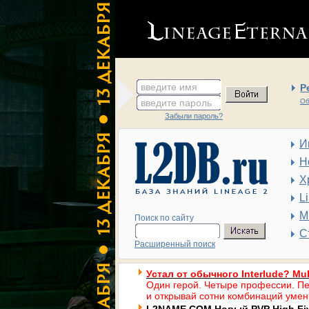
введите имя
Р
введите пароль
Об
Забыли пароль?
И
Н
Х
L
М
Поиск по сайту
С
Расширенный поиск
Устал от обычного Interlude? Mul
Один герой. Четыре профессии. Пе
и открывай сотни комбинаций умен