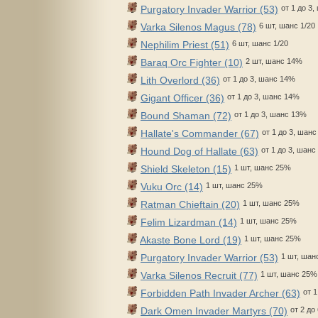
Purgatory Invader Warrior (53)
от 1 до 3
Varka Silenos Magus (78)
6 шт, шанс 1/20
Nephilim Priest (51)
6 шт, шанс 1/20
Baraq Orc Fighter (10)
2 шт, шанс 14%
Lith Overlord (36)
от 1 до 3, шанс 14%
Gigant Officer (36)
от 1 до 3, шанс 14%
Bound Shaman (72)
от 1 до 3, шанс 13%
Hallate's Commander (67)
от 1 до 3, шан
Hound Dog of Hallate (63)
от 1 до 3, шан
Shield Skeleton (15)
1 шт, шанс 25%
Vuku Orc (14)
1 шт, шанс 25%
Ratman Chieftain (20)
1 шт, шанс 25%
Felim Lizardman (14)
1 шт, шанс 25%
Akaste Bone Lord (19)
1 шт, шанс 25%
Purgatory Invader Warrior (53)
1 шт, шан
Varka Silenos Recruit (77)
1 шт, шанс 25%
Forbidden Path Invader Archer (63)
от 
Dark Omen Invader Martyrs (70)
от 2 до