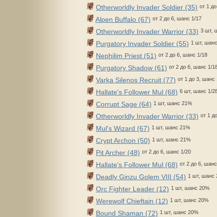
Otherworldly Invader Soldier (35)
от 1 д
Alpen Buffalo (67)
от 2 до 6, шанс 1/17
Otherworldly Invader Warrior (33)
3 шт, 
Purgatory Invader Soldier (55)
1 шт, шан
Nephilim Priest (51)
от 2 до 6, шанс 1/18
Purgatory Shadow (61)
от 2 до 6, шанс 1/1
Varka Silenos Recruit (77)
от 1 до 3, шанс
Hallate's Follower Mul (68)
6 шт, шанс 1/2
Corrupt Sage (64)
1 шт, шанс 21%
Otherworldly Invader Warrior (33)
от 1 д
Mul's Wizard (67)
1 шт, шанс 21%
Crypt Archon (50)
1 шт, шанс 21%
Pit Archer (48)
от 2 до 6, шанс 1/20
Hallate's Follower Mul (68)
от 2 до 6, шанс
Deadly Ginzu Golem VIII (54)
1 шт, шанс
Orc Fighter Leader (12)
1 шт, шанс 20%
Werewolf Chieftain (12)
1 шт, шанс 20%
Bound Shaman (72)
1 шт, шанс 20%