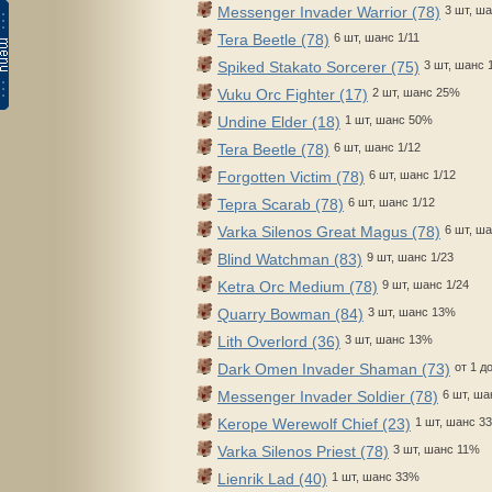
Messenger Invader Warrior (78)
3 шт, ш
Tera Beetle (78)
6 шт, шанс 1/11
Spiked Stakato Sorcerer (75)
3 шт, шанс
Vuku Orc Fighter (17)
2 шт, шанс 25%
Undine Elder (18)
1 шт, шанс 50%
Tera Beetle (78)
6 шт, шанс 1/12
Forgotten Victim (78)
6 шт, шанс 1/12
Tepra Scarab (78)
6 шт, шанс 1/12
Varka Silenos Great Magus (78)
6 шт, ша
Blind Watchman (83)
9 шт, шанс 1/23
Ketra Orc Medium (78)
9 шт, шанс 1/24
Quarry Bowman (84)
3 шт, шанс 13%
Lith Overlord (36)
3 шт, шанс 13%
Dark Omen Invader Shaman (73)
от 1 д
Messenger Invader Soldier (78)
6 шт, ша
Kerope Werewolf Chief (23)
1 шт, шанс 3
Varka Silenos Priest (78)
3 шт, шанс 11%
Lienrik Lad (40)
1 шт, шанс 33%