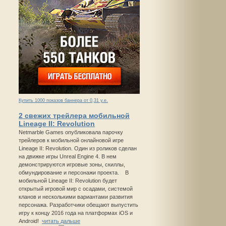
Купить 1000 показов баннера от 0,31 у.е.
2 свежих трейлера мобильной
Lineage II: Revolution
Netmarble Games опубликовала парочку
трейлеров к мобильной онлайновой игре
Lineage II: Revolution. Один из роликов сделан
на движке игры Unreal Engine 4. В нем
демонстрируются игровые зоны, скиллы,
обмундирование и персонажи проекта. В
мобильной Lineage II: Revolution будет
открытый игровой мир с осадами, системой
кланов и несколькими вариантами развития
персонажа. Разработчики обещают выпустить
игру к концу 2016 года на платформах iOS и
Android!
читать дальше