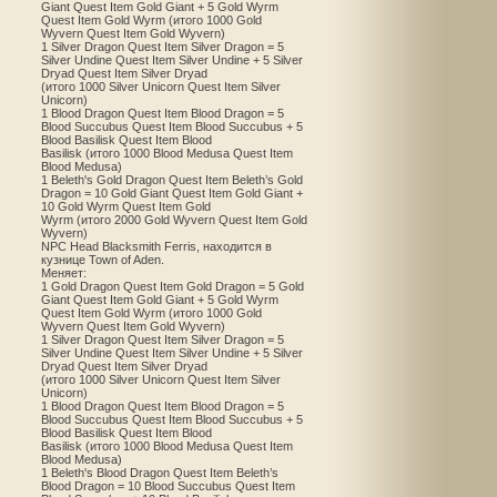
Giant Quest Item Gold Giant + 5 Gold Wyrm
Quest Item Gold Wyrm (итого 1000 Gold
Wyvern Quest Item Gold Wyvern)
1 Silver Dragon Quest Item Silver Dragon = 5
Silver Undine Quest Item Silver Undine + 5 Silver
Dryad Quest Item Silver Dryad
(итого 1000 Silver Unicorn Quest Item Silver
Unicorn)
1 Blood Dragon Quest Item Blood Dragon = 5
Blood Succubus Quest Item Blood Succubus + 5
Blood Basilisk Quest Item Blood
Basilisk (итого 1000 Blood Medusa Quest Item
Blood Medusa)
1 Beleth's Gold Dragon Quest Item Beleth’s Gold
Dragon = 10 Gold Giant Quest Item Gold Giant +
10 Gold Wyrm Quest Item Gold
Wyrm (итого 2000 Gold Wyvern Quest Item Gold
Wyvern)
NPC Head Blacksmith Ferris, находится в
кузнице Town of Aden.
Меняет:
1 Gold Dragon Quest Item Gold Dragon = 5 Gold
Giant Quest Item Gold Giant + 5 Gold Wyrm
Quest Item Gold Wyrm (итого 1000 Gold
Wyvern Quest Item Gold Wyvern)
1 Silver Dragon Quest Item Silver Dragon = 5
Silver Undine Quest Item Silver Undine + 5 Silver
Dryad Quest Item Silver Dryad
(итого 1000 Silver Unicorn Quest Item Silver
Unicorn)
1 Blood Dragon Quest Item Blood Dragon = 5
Blood Succubus Quest Item Blood Succubus + 5
Blood Basilisk Quest Item Blood
Basilisk (итого 1000 Blood Medusa Quest Item
Blood Medusa)
1 Beleth's Blood Dragon Quest Item Beleth’s
Blood Dragon = 10 Blood Succubus Quest Item