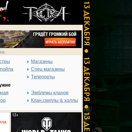
у.е.
стры
Магазины
спойла
Спец магазины
Телепорты
ужие
чная
Эмблемы кланов
тор
Клан.скиллы & холлы
илд