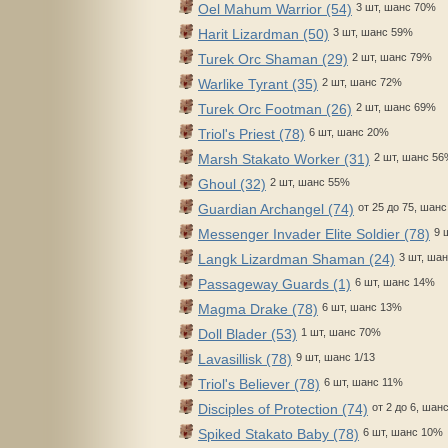
Oel Mahum Warrior (54)
3 шт, шанс 70%
Harit Lizardman (50)
3 шт, шанс 59%
Turek Orc Shaman (29)
2 шт, шанс 79%
Warlike Tyrant (35)
2 шт, шанс 72%
Turek Orc Footman (26)
2 шт, шанс 69%
Triol's Priest (78)
6 шт, шанс 20%
Marsh Stakato Worker (31)
2 шт, шанс 5
Ghoul (32)
2 шт, шанс 55%
Guardian Archangel (74)
от 25 до 75, шанс
Messenger Invader Elite Soldier (78)
9 
Langk Lizardman Shaman (24)
3 шт, ша
Passageway Guards (1)
6 шт, шанс 14%
Magma Drake (78)
6 шт, шанс 13%
Doll Blader (53)
1 шт, шанс 70%
Lavasillisk (78)
9 шт, шанс 1/13
Triol's Believer (78)
6 шт, шанс 11%
Disciples of Protection (74)
от 2 до 6, шан
Spiked Stakato Baby (78)
6 шт, шанс 10%