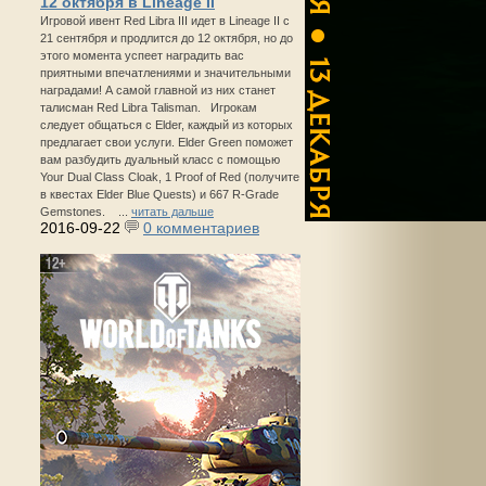
12 октября в Lineage II
Игровой ивент Red Libra III идет в Lineage II с
21 сентября и продлится до 12 октября, но до
этого момента успеет наградить вас
приятными впечатлениями и значительными
наградами! А самой главной из них станет
талисман Red Libra Talisman. Игрокам
следует общаться с Elder, каждый из которых
предлагает свои услуги. Elder Green поможет
вам разбудить дуальный класс с помощью
Your Dual Class Cloak, 1 Proof of Red (получите
в квестах Elder Blue Quests) и 667 R-Grade
Gemstones. ...
читать дальше
2016-09-22
0 комментариев