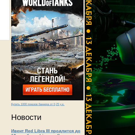
Купить 1000 показов баннера от 0,25 у.е.
Новости
Ивент Red Libra III продлится до