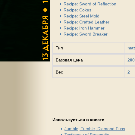
Recipe: Sword of Reflection
Recipe: Cokes
Recipe: Steel Mold
Recipe: Crafted Leather
Recipe: Iron Hammer
Recipe: Sword Breaker
Тип
mat
Базовая цена
200
Вес
2
Используеться в квесте
Jumble, Tumble, Diamond Fuss
Testimony of Prosperity