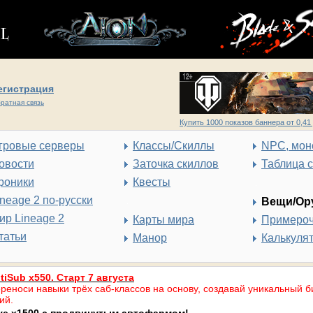
егистрация
ратная связь
Купить 1000 показов баннера от 0,41 
гровые серверы
Классы/Скиллы
NPC, мон
овости
Заточка скиллов
Таблица 
роники
Квесты
ineage 2 по-русски
Вещи/Ор
ир Lineage 2
Карты мира
Примеро
татьи
Манор
Калькуля
tiSub x550. Старт 7 августа
реноси навыки трёх саб-классов на основу, создавай уникальный б
ий.