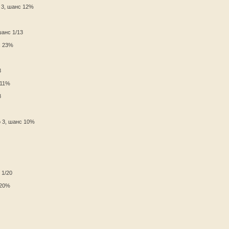
о 3, шанс 12%
шанс 1/13
с 23%
8
 11%
8
о 3, шанс 10%
 1/20
 20%