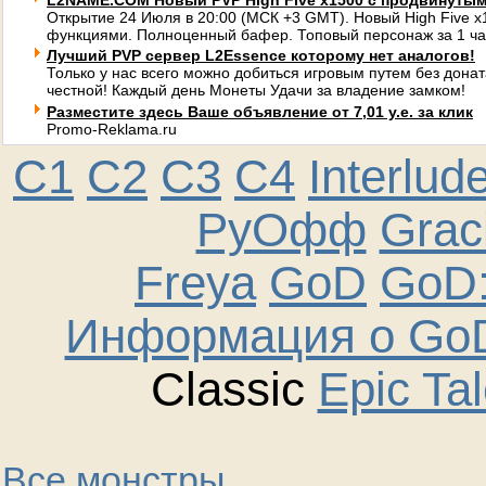
L2NAME.COM Новый PVP High Five x1500 с продвинуты
Открытие 24 Июля в 20:00 (МСК +3 GMT). Новый High Five 
функциями. Полноценный бафер. Топовый персонаж за 1 ча
Лучший PVP сервер L2Essence которому нет аналогов!
Только у нас всего можно добиться игровым путем без донат
честной! Каждый день Монеты Удачи за владение замком!
Разместите здесь Ваше объявление от 7,01 у.е. за клик
Promo-Reklama.ru
C1
C2
C3
C4
Interlud
РуОфф
Graci
Freya
GoD
GoD:
Информация о GoD
Classic
Epic Ta
Все монстры