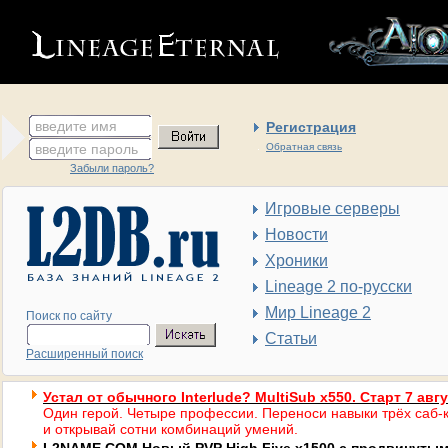
введите имя
Регистрация
введите пароль
Обратная связь
Забыли пароль?
Игровые серверы
Новости
Хроники
Lineage 2 по-русски
Мир Lineage 2
Поиск по сайту
Статьи
Расширенный поиск
Устал от обычного Interlude? MultiSub x550. Старт 7 авг
Один герой. Четыре профессии. Переноси навыки трёх саб-к
и открывай сотни комбинаций умений.