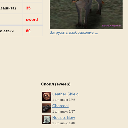
г.защита)
35
sword
е атаки
80
Загрузить изображение ...
Споил (sweep)
Leather Shield
1 шт, шанс 14%
Charcoal
1 шт, шанс 1/37
Recipe: Bow
1 шт, шанс 1/46