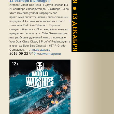
12 октября в Lineage II
Игровой ивент Red Libra III идет в Lineage II с
21 сентября и продлится до 12 октября, но до
этого момента успеет наградить вас
приятными впечатлениями и значительными
наградами! А самой главной из них станет
талисман Red Libra Talisman. Игрокам
следует общаться с Elder, каждый из которых
предлагает свои услуги. Elder Green поможет
вам разбудить дуальный класс с помощью
Your Dual Class Cloak, 1 Proof of Red (получите
в квестах Elder Blue Quests) и 667 R-Grade
Gemstones. ...
читать дальше
2016-09-22
0 комментариев