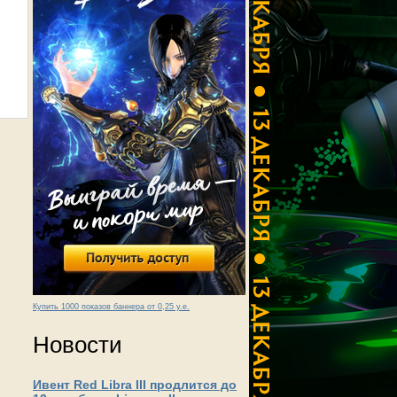
Купить 1000 показов баннера от 0,25 у.е.
Новости
Ивент Red Libra III продлится до