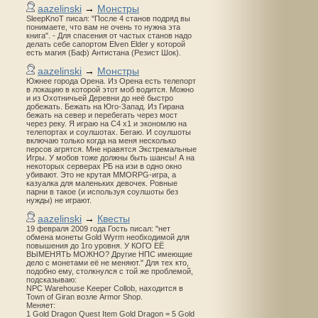
aazelinski
→
Монстры
SleepKnoT писал: "После 4 станов подряд вы
понимаете, что вам не очень то нужна эта
книга". - Для спасения от частых станов надо
делать себе сапортом Elven Elder у которой
есть магия (Баф) Антистана (Резист Шок).
aazelinski
→
Монстры
Южнее города Орена. Из Орена есть телепорт
в локацию в которой этот моб водится. Можно
и из Охотничьей Деревни до неё быстро
добежать. Бежать на Юго-Запад. Из Гирана
бежать на север и перебегать через мост
через реку. Я играю на С4 х1 и экономлю на
телепортах и соулшотах. Бегаю. И соулшоты
включаю только когда на меня несколько
персов агрятся. Мне нравятся Экстремальные
Игры. У мобов тоже должны быть шансы! А на
некоторых серверах РБ на изи в одно окно
убивают. Это не крутая MMORPG-игра, а
казуалка для маленьких девочек. Ровные
парни в такое (и используя соулшоты без
нужды) не играют.
aazelinski
→
Квесты
19 февраля 2009 года Гость писал: "нет
обмена монеты Gold Wyrm необходимой для
повышения до 1го уровня. У КОГО ЕЁ
ВЫМЕНЯТЬ МОЖНО? Другие НПС имеющие
дело с монетами её не меняют." Для тех кто,
подобно ему, столкнулся с той же проблемой,
подсказываю:
NPC Warehouse Keeper Collob, находится в
Town of Giran возле Armor Shop.
Меняет:
1 Gold Dragon Quest Item Gold Dragon = 5 Gold