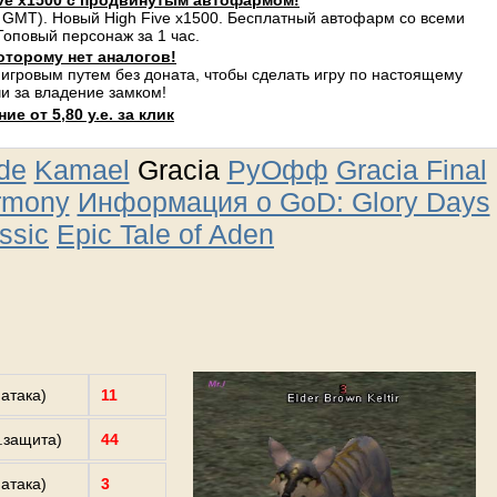
ve x1500 с продвинутым автофармом!
 GMT). Новый High Five x1500. Бесплатный автофарм со всеми
оповый персонаж за 1 час.
оторому нет аналогов!
 игровым путем без доната, чтобы сделать игру по настоящему
и за владение замком!
е от 5,80 у.е. за клик
ude
Kamael
Gracia
РуОфф
Gracia Final
rmony
Информация о GoD: Glory Days
ssic
Epic Tale of Aden
.атака)
11
з.защита)
44
.атака)
3