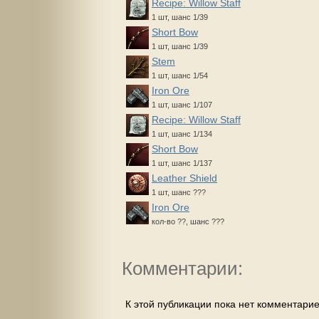
Recipe: Willow Staff
1 шт, шанс 1/39
Short Bow
1 шт, шанс 1/39
Stem
1 шт, шанс 1/54
Iron Ore
1 шт, шанс 1/107
Recipe: Willow Staff
1 шт, шанс 1/134
Short Bow
1 шт, шанс 1/137
Leather Shield
1 шт, шанс ???
Iron Ore
кол-во ??, шанс ???
Комментарии:
К этой публикации пока нет комментарие