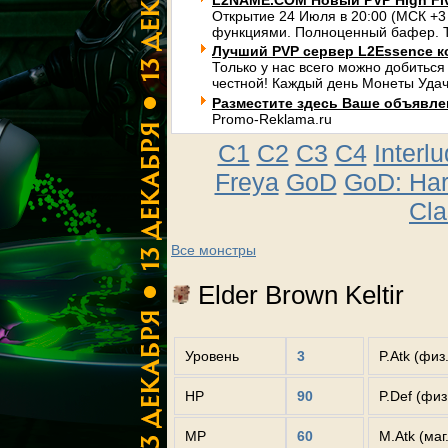
L2NAME.COM Новый PVP High Fi
Открытие 24 Июля в 20:00 (МСК +3
функциями. Полноценный бафер. Т
Лучший PVP сервер L2Essence к
Только у нас всего можно добиться
честной! Каждый день Монеты Удач
Разместите здесь Ваше объявлени
Promo-Reklama.ru
C1
C2
C3
C4
Interl
Freya
GoD
GoD: Ha
Cla
Все монстры
Elder Brown Keltir
Уровень
3
P.Atk (физ
HP
90
P.Def (фи
MP
60
M.Atk (маг