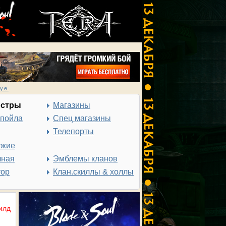
у.е.
нстры
Магазины
спойла
Спец магазины
Телепорты
ужие
чная
Эмблемы кланов
тор
Клан.скиллы & холлы
илд