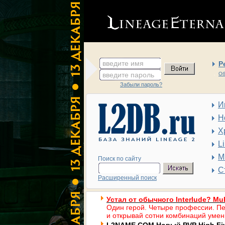
введите имя
Р
введите пароль
Об
Забыли пароль?
И
Н
Х
L
М
Поиск по сайту
С
Расширенный поиск
Устал от обычного Interlude? Mul
Один герой. Четыре профессии. Пе
и открывай сотни комбинаций умен