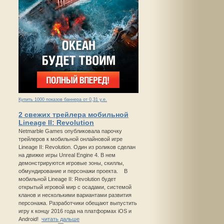
Купить 1000 показов баннера от 0,31 у.е.
2 свежих трейлера мобильной
Lineage II: Revolution
Netmarble Games опубликовала парочку
трейлеров к мобильной онлайновой игре
Lineage II: Revolution. Один из роликов сделан
на движке игры Unreal Engine 4. В нем
демонстрируются игровые зоны, скиллы,
обмундирование и персонажи проекта. В
мобильной Lineage II: Revolution будет
открытый игровой мир с осадами, системой
кланов и несколькими вариантами развития
персонажа. Разработчики обещают выпустить
игру к концу 2016 года на платформах iOS и
Android!
читать дальше