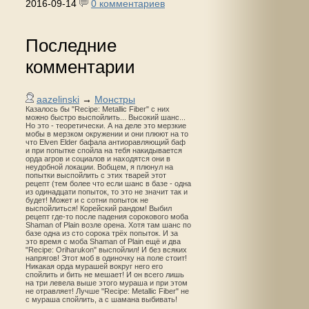
2016-09-14
0 комментариев
Последние
комментарии
aazelinski
→
Монстры
Казалось бы "Recipe: Metallic Fiber" с них
можно быстро выспойлить... Высокий шанс...
Но это - теоретически. А на деле это мерзкие
мобы в мерзком окружении и они плюют на то
что Elven Elder бафала антиоравляющий баф
и при попытке спойла на тебя накидывается
орда агров и социалов и находятся они в
неудобной локации. Вобщем, я плюнул на
попытки выспойлить с этих тварей этот
рецепт (тем более что если шанс в базе - одна
из одинадцати попыток, то это не значит так и
будет! Может и с сотни попыток не
выспойлиться! Корейский рандом! Выбил
рецепт где-то после падения сорокового моба
Shaman of Plain возле орена. Хотя там шанс по
базе одна из сто сорока трёх попыток. И за
это время с моба Shaman of Plain ещё и два
"Recipe: Oriharukon" выспойлил! И без всяких
напрягов! Этот моб в одиночку на поле стоит!
Никакая орда мурашей вокруг него его
спойлить и бить не мешает! И он всего лишь
на три левела выше этого мураша и при этом
не отравляет! Лучше "Recipe: Metallic Fiber" не
с мураша спойлить, а с шамана выбивать!