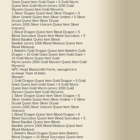
Giant Quest Item Gold Giant + 5 Gold Wyrm
Quest Item Gold Wyrm (итого 1000 Gold
Wyvern Quest Item Gold Wyvern)
1 Silver Dragon Quest Item Silver Dragon = 5
Silver Undine Quest Item Silver Undine + 5 Silver
Dryad Quest Item Silver Dryad
(итого 1000 Silver Unicorn Quest Item Silver
Unicorn)
1 Blood Dragon Quest Item Blood Dragon = 5
Blood Succubus Quest Item Blood Succubus + 5
Blood Basilisk Quest Item Blood
Basilisk (итого 1000 Blood Medusa Quest Item
Blood Medusa)
1 Beleth's Gold Dragon Quest Item Beleth’s Gold
Dragon = 10 Gold Giant Quest Item Gold Giant +
10 Gold Wyrm Quest Item Gold
Wyrm (итого 2000 Gold Wyvern Quest Item Gold
Wyvern)
NPC Head Blacksmith Ferris, находится в
кузнице Town of Aden.
Меняет:
1 Gold Dragon Quest Item Gold Dragon = 5 Gold
Giant Quest Item Gold Giant + 5 Gold Wyrm
Quest Item Gold Wyrm (итого 1000 Gold
Wyvern Quest Item Gold Wyvern)
1 Silver Dragon Quest Item Silver Dragon = 5
Silver Undine Quest Item Silver Undine + 5 Silver
Dryad Quest Item Silver Dryad
(итого 1000 Silver Unicorn Quest Item Silver
Unicorn)
1 Blood Dragon Quest Item Blood Dragon = 5
Blood Succubus Quest Item Blood Succubus + 5
Blood Basilisk Quest Item Blood
Basilisk (итого 1000 Blood Medusa Quest Item
Blood Medusa)
1 Beleth's Blood Dragon Quest Item Beleth’s
Blood Dragon = 10 Blood Succubus Quest Item