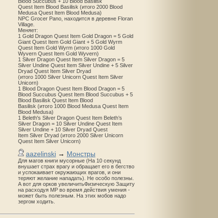
Blood Succubus + 10 Blood Basilisk
Quest Item Blood Basilisk (итого 2000 Blood
Medusa Quest Item Blood Medusa)
NPC Grocer Pano, находится в деревне Floran
Village.
Меняет:
1 Gold Dragon Quest Item Gold Dragon = 5 Gold
Giant Quest Item Gold Giant + 5 Gold Wyrm
Quest Item Gold Wyrm (итого 1000 Gold
Wyvern Quest Item Gold Wyvern)
1 Silver Dragon Quest Item Silver Dragon = 5
Silver Undine Quest Item Silver Undine + 5 Silver
Dryad Quest Item Silver Dryad
(итого 1000 Silver Unicorn Quest Item Silver
Unicorn)
1 Blood Dragon Quest Item Blood Dragon = 5
Blood Succubus Quest Item Blood Succubus + 5
Blood Basilisk Quest Item Blood
Basilisk (итого 1000 Blood Medusa Quest Item
Blood Medusa)
1 Beleth's Silver Dragon Quest Item Beleth’s
Silver Dragon = 10 Silver Undine Quest Item
Silver Undine + 10 Silver Dryad Quest
Item Silver Dryad (итого 2000 Silver Unicorn
Quest Item Silver Unicorn)
aazelinski
→
Монстры
Для магов книги мусорные (На 10 секунд
внушает страх врагу и обращает его в бегство
и успокаивает окружающих врагов, и они
теряют желание нападать). Не особо полезны.
А вот для орков увеличитьФизическую Защиту
на расходуя MP во время действия умения -
может быть полезным. На этих мобов надо
зергом ходить.