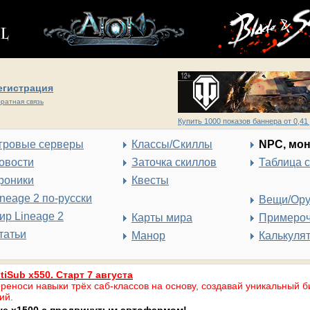
егистрация
ратная связь
Купить 1000 показов баннера от 0,41 
гровые серверы
Классы/Скиллы
NPC, мо
овости
Заточка скиллов
Таблица 
роники
Квесты
ineage 2 по-русски
Вещи/Ор
ир Lineage 2
Карты мира
Примеро
татьи
Манор
Калькуля
tiSub x550. Старт 7 августа
реноси навыки трёх саб-классов на основу, создавай уникальный б
ий.