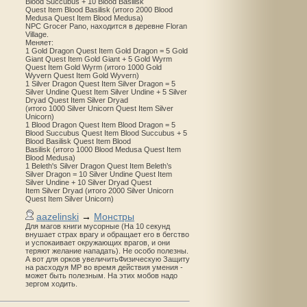
Blood Succubus + 10 Blood Basilisk
Quest Item Blood Basilisk (итого 2000 Blood
Medusa Quest Item Blood Medusa)
NPC Grocer Pano, находится в деревне Floran
Village.
Меняет:
1 Gold Dragon Quest Item Gold Dragon = 5 Gold
Giant Quest Item Gold Giant + 5 Gold Wyrm
Quest Item Gold Wyrm (итого 1000 Gold
Wyvern Quest Item Gold Wyvern)
1 Silver Dragon Quest Item Silver Dragon = 5
Silver Undine Quest Item Silver Undine + 5 Silver
Dryad Quest Item Silver Dryad
(итого 1000 Silver Unicorn Quest Item Silver
Unicorn)
1 Blood Dragon Quest Item Blood Dragon = 5
Blood Succubus Quest Item Blood Succubus + 5
Blood Basilisk Quest Item Blood
Basilisk (итого 1000 Blood Medusa Quest Item
Blood Medusa)
1 Beleth's Silver Dragon Quest Item Beleth’s
Silver Dragon = 10 Silver Undine Quest Item
Silver Undine + 10 Silver Dryad Quest
Item Silver Dryad (итого 2000 Silver Unicorn
Quest Item Silver Unicorn)
aazelinski
→
Монстры
Для магов книги мусорные (На 10 секунд
внушает страх врагу и обращает его в бегство
и успокаивает окружающих врагов, и они
теряют желание нападать). Не особо полезны.
А вот для орков увеличитьФизическую Защиту
на расходуя MP во время действия умения -
может быть полезным. На этих мобов надо
зергом ходить.