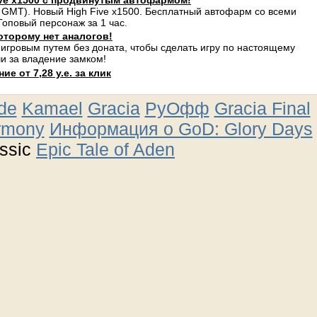
ve x1500 с продвинутым автофармом!
 GMT). Новый High Five x1500. Бесплатный автофарм со всеми
оповый персонаж за 1 час.
оторому нет аналогов!
 игровым путем без доната, чтобы сделать игру по настоящему
и за владение замком!
е от 7,28 у.е. за клик
ude
Kamael
Gracia
РуОфф
Gracia Final
rmony
Информация о GoD: Glory Days
ssic
Epic Tale of Aden