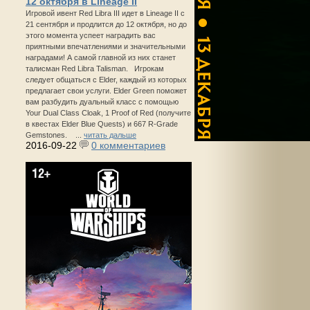
12 октября в Lineage II
Игровой ивент Red Libra III идет в Lineage II с
21 сентября и продлится до 12 октября, но до
этого момента успеет наградить вас
приятными впечатлениями и значительными
наградами! А самой главной из них станет
талисман Red Libra Talisman. Игрокам
следует общаться с Elder, каждый из которых
предлагает свои услуги. Elder Green поможет
вам разбудить дуальный класс с помощью
Your Dual Class Cloak, 1 Proof of Red (получите
в квестах Elder Blue Quests) и 667 R-Grade
Gemstones. ...
читать дальше
2016-09-22
0 комментариев