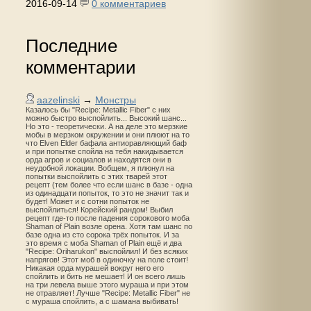
2016-09-14
0 комментариев
Последние
комментарии
aazelinski
→
Монстры
Казалось бы "Recipe: Metallic Fiber" с них
можно быстро выспойлить... Высокий шанс...
Но это - теоретически. А на деле это мерзкие
мобы в мерзком окружении и они плюют на то
что Elven Elder бафала антиоравляющий баф
и при попытке спойла на тебя накидывается
орда агров и социалов и находятся они в
неудобной локации. Вобщем, я плюнул на
попытки выспойлить с этих тварей этот
рецепт (тем более что если шанс в базе - одна
из одинадцати попыток, то это не значит так и
будет! Может и с сотни попыток не
выспойлиться! Корейский рандом! Выбил
рецепт где-то после падения сорокового моба
Shaman of Plain возле орена. Хотя там шанс по
базе одна из сто сорока трёх попыток. И за
это время с моба Shaman of Plain ещё и два
"Recipe: Oriharukon" выспойлил! И без всяких
напрягов! Этот моб в одиночку на поле стоит!
Никакая орда мурашей вокруг него его
спойлить и бить не мешает! И он всего лишь
на три левела выше этого мураша и при этом
не отравляет! Лучше "Recipe: Metallic Fiber" не
с мураша спойлить, а с шамана выбивать!