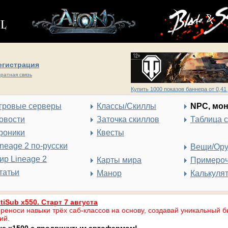
егистрация
ратная связь
Купить 1000 показов баннера от 0,41 
гровые серверы
Классы/Скиллы
NPC, мо
овости
Заточка скиллов
Таблица 
роники
Квесты
ineage 2 по-русски
Вещи/Ор
ир Lineage 2
Карты мира
Примеро
татьи
Манор
Калькуля
tiSub x550. Старт 7 августа
реноси навыки трёх саб-классов на основу, создавай уникальный б
ий.