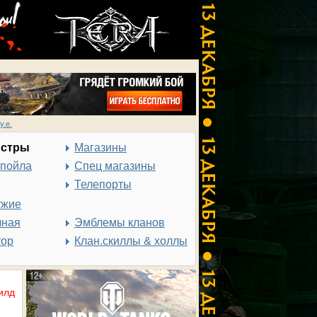
у.е.
нстры
Магазины
спойла
Спец магазины
Телепорты
ужие
чная
Эмблемы кланов
тор
Клан.скиллы & холлы
илд