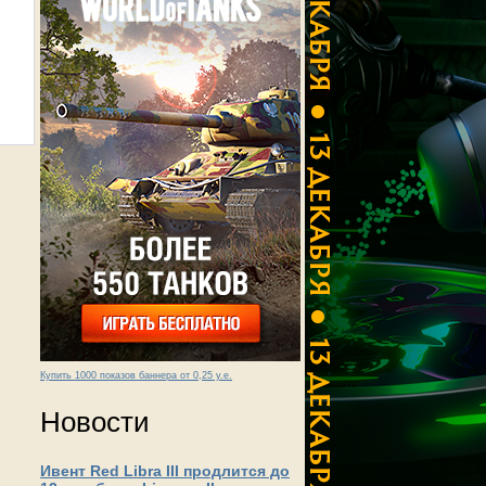
Купить 1000 показов баннера от 0,25 у.е.
Новости
Ивент Red Libra III продлится до