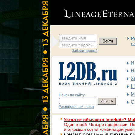
введите имя
Р
введите пароль
Об
Забыли пароль?
И
Н
Х
L
М
Поиск по сайту
С
Расширенный поиск
Устал от обычного Interlude? Mul
Один герой. Четыре профессии. Пе
и открывай сотни комбинаций умен