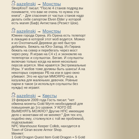
aazelinski
→
Монстры
SleepKnoT писал: "После 4 станов подряд вы
понимаете, что вам не очень то нужна эта
книга". - Для спасения от частых станов надо
делать себе сапортом Elven Elder у которой
есть магия (Баф) Антистана (Резист Шок).
aazelinski
→
Монстры
Южнее города Орена. Из Орена есть телепорт
в локацию в которой этот моб водится. Можно
и из Охотничьей Деревни до неё быстро
добежать. Бежать на Юго-Запад. Из Гирана
бежать на север и перебегать через мост
через реку. Я играю на С4 х1 и экономлю на
телепортах и соулшотах. Бегаю. И соулшоты
включаю только когда на меня несколько
персов агрятся. Мне нравятся Экстремальные
Игры. У мобов тоже должны быть шансы! А на
некоторых серверах РБ на изи в одно окно
убивают. Это не крутая MMORPG-игра, а
казуалка для маленьких девочек. Ровные
парни в такое (и используя соулшоты без
нужды) не играют.
aazelinski
→
Квесты
19 февраля 2009 года Гость писал: "нет
обмена монеты Gold Wyrm необходимой для
повышения до 1го уровня. У КОГО ЕЁ
ВЫМЕНЯТЬ МОЖНО? Другие НПС имеющие
дело с монетами её не меняют." Для тех кто,
подобно ему, столкнулся с той же проблемой,
подсказываю:
NPC Warehouse Keeper Collob, находится в
Town of Giran возле Armor Shop.
Меняет:
1 Gold Dragon Quest Item Gold Dragon = 5 Gold