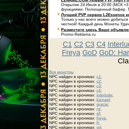
L2NAME.COM Новый PVP High Fi
Открытие 24 Июля в 20:00 (МСК +3
функциями. Полноценный бафер. Т
Лучший PVP сервер L2Essence к
Только у нас всего можно добиться
честной! Каждый день Монеты Удач
Разместите здесь Ваше объявлени
Promo-Reklama.ru
C1
C2
C3
C4
Interl
Freya
GoD
GoD: Ha
Cla
Все монстры
NPC найден в хрониках:
c1
;
NPC найден в хрониках:
c2
;
NPC найден в хрониках:
c3
;
NPC найден в хрониках:
c4
;
NPC найден в хрониках:
interlude
;
NPC найден в хрониках:
kamael
;
NPC найден в хрониках:
gracia
;
NPC найден в хрониках:
rg
;
NPC найден в хрониках:
gf
;
NPC найден в хрониках:
freya
;
NPC найден в хрониках:
fr
;
NPC найден в хрониках:
gd
;