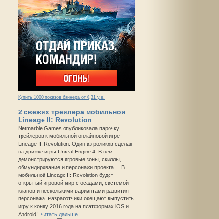
Купить 1000 показов баннера от 0,31 у.е.
2 свежих трейлера мобильной
Lineage II: Revolution
Netmarble Games опубликовала парочку
трейлеров к мобильной онлайновой игре
Lineage II: Revolution. Один из роликов сделан
на движке игры Unreal Engine 4. В нем
демонстрируются игровые зоны, скиллы,
обмундирование и персонажи проекта. В
мобильной Lineage II: Revolution будет
открытый игровой мир с осадами, системой
кланов и несколькими вариантами развития
персонажа. Разработчики обещают выпустить
игру к концу 2016 года на платформах iOS и
Android!
читать дальше