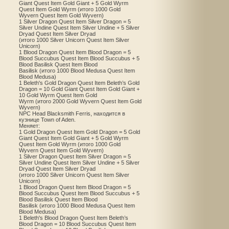
Giant Quest Item Gold Giant + 5 Gold Wyrm
Quest Item Gold Wyrm (итого 1000 Gold
Wyvern Quest Item Gold Wyvern)
1 Silver Dragon Quest Item Silver Dragon = 5
Silver Undine Quest Item Silver Undine + 5 Silver
Dryad Quest Item Silver Dryad
(итого 1000 Silver Unicorn Quest Item Silver
Unicorn)
1 Blood Dragon Quest Item Blood Dragon = 5
Blood Succubus Quest Item Blood Succubus + 5
Blood Basilisk Quest Item Blood
Basilisk (итого 1000 Blood Medusa Quest Item
Blood Medusa)
1 Beleth's Gold Dragon Quest Item Beleth’s Gold
Dragon = 10 Gold Giant Quest Item Gold Giant +
10 Gold Wyrm Quest Item Gold
Wyrm (итого 2000 Gold Wyvern Quest Item Gold
Wyvern)
NPC Head Blacksmith Ferris, находится в
кузнице Town of Aden.
Меняет:
1 Gold Dragon Quest Item Gold Dragon = 5 Gold
Giant Quest Item Gold Giant + 5 Gold Wyrm
Quest Item Gold Wyrm (итого 1000 Gold
Wyvern Quest Item Gold Wyvern)
1 Silver Dragon Quest Item Silver Dragon = 5
Silver Undine Quest Item Silver Undine + 5 Silver
Dryad Quest Item Silver Dryad
(итого 1000 Silver Unicorn Quest Item Silver
Unicorn)
1 Blood Dragon Quest Item Blood Dragon = 5
Blood Succubus Quest Item Blood Succubus + 5
Blood Basilisk Quest Item Blood
Basilisk (итого 1000 Blood Medusa Quest Item
Blood Medusa)
1 Beleth's Blood Dragon Quest Item Beleth’s
Blood Dragon = 10 Blood Succubus Quest Item