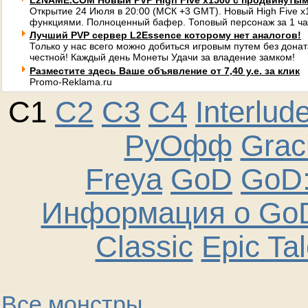
L2NAME.COM Новый PVP High Five x1500 с продвинуты
Открытие 24 Июля в 20:00 (МСК +3 GMT). Новый High Five 
функциями. Полноценный бафер. Топовый персонаж за 1 ча
Лучший PVP сервер L2Essence которому нет аналогов!
Только у нас всего можно добиться игровым путем без донат
честной! Каждый день Монеты Удачи за владение замком!
Разместите здесь Ваше объявление от 7,40 у.е. за клик
Promo-Reklama.ru
C1
C2
C3
C4
Interlud
РуОфф
Graci
Freya
GoD
GoD:
Информация о GoD
Classic
Epic Ta
Все монстры