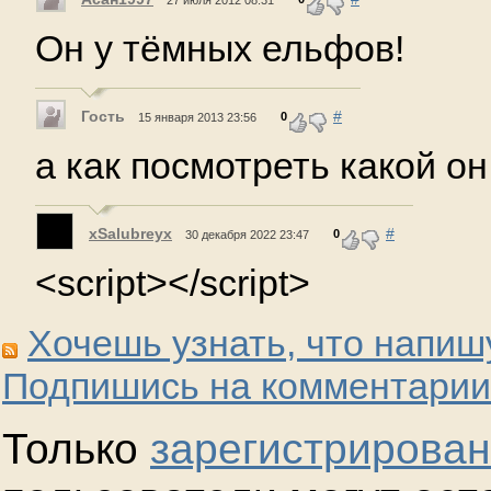
27 июля 2012 08:31
Он у тёмных ельфов!
Гость
#
0
15 января 2013 23:56
а как посмотреть какой он
xSalubreyx
#
0
30 декабря 2022 23:47
<script></script>
Хочешь узнать, что напиш
Подпишись на комментарии
Только
зарегистрирова