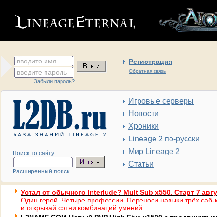
введите имя
Регистрация
введите пароль
Обратная связь
Забыли пароль?
Игровые серверы
Новости
Хроники
Lineage 2 по-русски
Мир Lineage 2
Поиск по сайту
Статьи
Расширенный поиск
Устал от обычного Interlude? MultiSub x550. Старт 7 авг
Один герой. Четыре профессии. Переноси навыки трёх саб-к
и открывай сотни комбинаций умений.