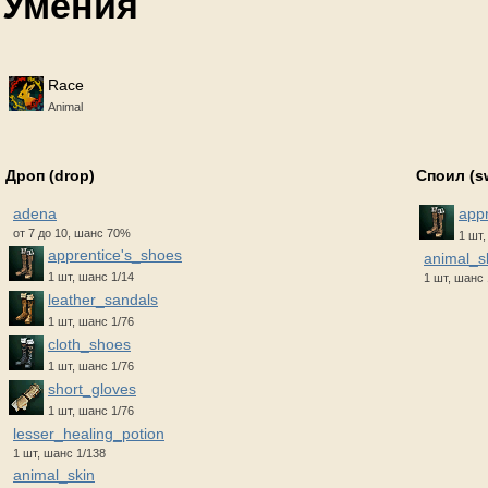
Умения
Race
Animal
Дроп (drop)
Споил (s
adena
app
от 7 до 10, шанс 70%
1 шт
apprentice's_shoes
animal_s
1 шт, шанс 1/14
1 шт, шанс 
leather_sandals
1 шт, шанс 1/76
cloth_shoes
1 шт, шанс 1/76
short_gloves
1 шт, шанс 1/76
lesser_healing_potion
1 шт, шанс 1/138
animal_skin