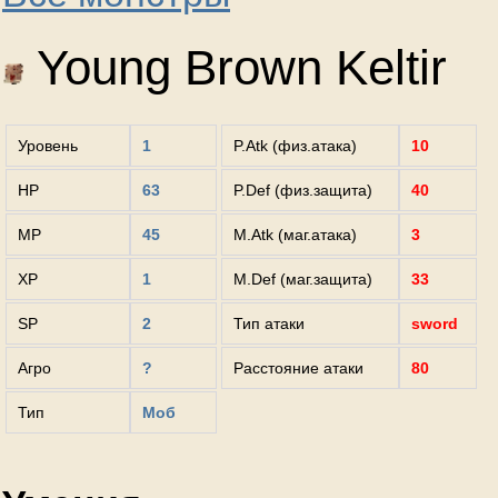
Young Brown Keltir
Уровень
1
P.Atk (физ.атака)
10
HP
63
P.Def (физ.защита)
40
MP
45
M.Atk (маг.атака)
3
XP
1
M.Def (маг.защита)
33
SP
2
Тип атаки
sword
Агро
?
Расстояние атаки
80
Тип
Моб