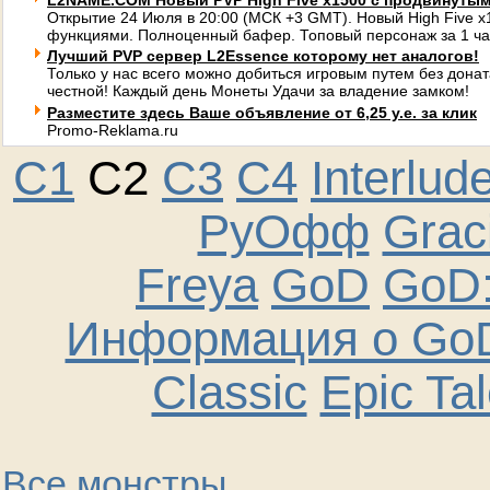
L2NAME.COM Новый PVP High Five x1500 с продвинуты
Открытие 24 Июля в 20:00 (МСК +3 GMT). Новый High Five 
функциями. Полноценный бафер. Топовый персонаж за 1 ча
Лучший PVP сервер L2Essence которому нет аналогов!
Только у нас всего можно добиться игровым путем без донат
честной! Каждый день Монеты Удачи за владение замком!
Разместите здесь Ваше объявление от 6,25 у.е. за клик
Promo-Reklama.ru
C1
C2
C3
C4
Interlud
РуОфф
Graci
Freya
GoD
GoD:
Информация о GoD
Classic
Epic Ta
Все монстры