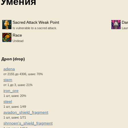
Умения
Sacred Attack Weak Point
Dar
Is vulnerable to a sacred attack.
Laun
Race
Undead
Дроп (drop)
adena
от 2155 до 4306, шанс 70%
stem
от 1 до 3, шанс 21%
iron_ore
1 шт, шанс 20%
steel
1 шт, шанс 1/49
avadon_shield_fragment
1 шт, шанс 1/71
shrnoen's_shield_fragment