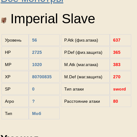
Imperial Slave
Уровень
56
P.Atk (физ.атака)
637
HP
2725
P.Def (физ.защита)
365
MP
1020
M.Atk (маг.атака)
383
XP
80700835
M.Def (маг.защита)
270
SP
0
Тип атаки
sword
Агро
?
Расстояние атаки
80
Тип
Моб