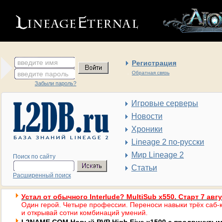
введите имя
Регистрация
введите пароль
Обратная связь
Забыли пароль?
Игровые серверы
Новости
Хроники
Lineage 2 по-русски
Мир Lineage 2
Поиск по сайту
Статьи
Расширенный поиск
Устал от обычного Interlude? MultiSub x550. Старт 7 авг
Один герой. Четыре профессии. Переноси навыки трёх саб-к
и открывай сотни комбинаций умений.