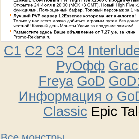
L2NAME.COM Новый PVP High Five x1500 с продвинуты
Открытие 24 Июля в 20:00 (МСК +3 GMT). Новый High Five 
функциями. Полноценный бафер. Топовый персонаж за 1 ча
Лучший PVP сервер L2Essence которому нет аналогов!
Только у нас всего можно добиться игровым путем без донат
честной! Каждый день Монеты Удачи за владение замком!
Разместите здесь Ваше объявление от 7,27 у.е. за клик
Promo-Reklama.ru
C1
C2
C3
C4
Interlud
РуОфф
Graci
Freya
GoD
GoD:
Информация о GoD
Classic
Epic Tal
Все монстры