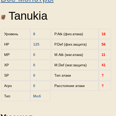
Tanukia
Уровень
8
P.Atk (физ.атака)
16
HP
125
P.Def (физ.защита)
56
MP
0
M.Atk (маг.атака)
11
XP
0
M.Def (маг.защита)
41
SP
0
Тип атаки
?
Агро
0
Расстояние атаки
?
Тип
Моб