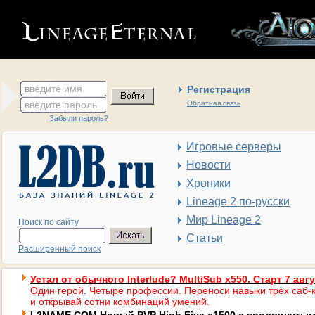
введите имя
Регистрация
введите пароль
Обратная связь
Забыли пароль?
Игровые серверы
Новости
Хроники
Lineage 2 по-русски
Мир Lineage 2
Поиск по сайту
Статьи
Расширенный поиск
Устал от обычного Interlude? MultiSub x550. Старт 7 авг
Один герой. Четыре профессии. Переноси навыки трёх саб-к
и открывай сотни комбинаций умений.