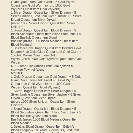
Giant Quest Item Gold Giant + 5 Gold Wyrm
Quest Item Gold Wyrm (итого 1000 Gold
Wyvern Quest Item Gold Wyvern)
1 Silver Dragon Quest Item Silver Dragon = 5
Silver Undine Quest Item Silver Undine + 5 Silver
Dryad Quest Item Silver Dryad
(итого 1000 Silver Unicorn Quest Item Silver
Unicorn)
1 Blood Dragon Quest Item Blood Dragon = 5
Blood Succubus Quest Item Blood Succubus + 5
Blood Basilisk Quest Item Blood
Basilisk (итого 1000 Blood Medusa Quest Item
Blood Medusa)
1 Beleth's Gold Dragon Quest Item Beleth’s Gold
Dragon = 10 Gold Giant Quest Item Gold Giant +
10 Gold Wyrm Quest Item Gold
Wyrm (итого 2000 Gold Wyvern Quest Item Gold
Wyvern)
NPC Head Blacksmith Ferris, находится в
кузнице Town of Aden.
Меняет:
1 Gold Dragon Quest Item Gold Dragon = 5 Gold
Giant Quest Item Gold Giant + 5 Gold Wyrm
Quest Item Gold Wyrm (итого 1000 Gold
Wyvern Quest Item Gold Wyvern)
1 Silver Dragon Quest Item Silver Dragon = 5
Silver Undine Quest Item Silver Undine + 5 Silver
Dryad Quest Item Silver Dryad
(итого 1000 Silver Unicorn Quest Item Silver
Unicorn)
1 Blood Dragon Quest Item Blood Dragon = 5
Blood Succubus Quest Item Blood Succubus + 5
Blood Basilisk Quest Item Blood
Basilisk (итого 1000 Blood Medusa Quest Item
Blood Medusa)
1 Beleth's Blood Dragon Quest Item Beleth’s
Blood Dragon = 10 Blood Succubus Quest Item