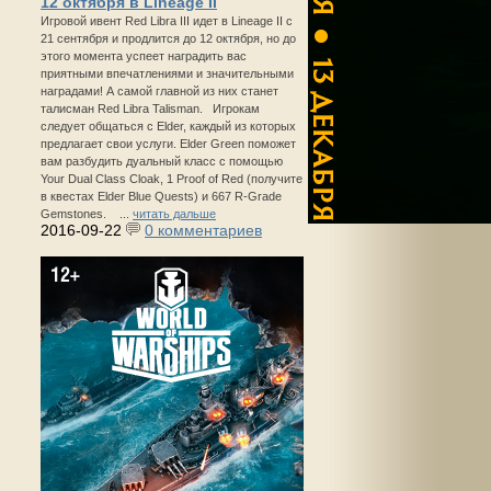
12 октября в Lineage II
Игровой ивент Red Libra III идет в Lineage II с
21 сентября и продлится до 12 октября, но до
этого момента успеет наградить вас
приятными впечатлениями и значительными
наградами! А самой главной из них станет
талисман Red Libra Talisman. Игрокам
следует общаться с Elder, каждый из которых
предлагает свои услуги. Elder Green поможет
вам разбудить дуальный класс с помощью
Your Dual Class Cloak, 1 Proof of Red (получите
в квестах Elder Blue Quests) и 667 R-Grade
Gemstones. ...
читать дальше
2016-09-22
0 комментариев