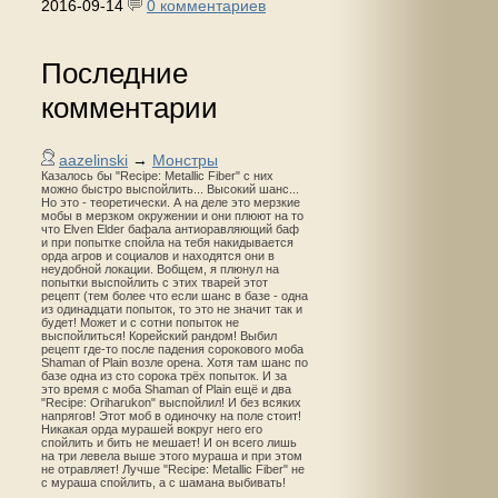
2016-09-14
0 комментариев
Последние
комментарии
aazelinski
→
Монстры
Казалось бы "Recipe: Metallic Fiber" с них
можно быстро выспойлить... Высокий шанс...
Но это - теоретически. А на деле это мерзкие
мобы в мерзком окружении и они плюют на то
что Elven Elder бафала антиоравляющий баф
и при попытке спойла на тебя накидывается
орда агров и социалов и находятся они в
неудобной локации. Вобщем, я плюнул на
попытки выспойлить с этих тварей этот
рецепт (тем более что если шанс в базе - одна
из одинадцати попыток, то это не значит так и
будет! Может и с сотни попыток не
выспойлиться! Корейский рандом! Выбил
рецепт где-то после падения сорокового моба
Shaman of Plain возле орена. Хотя там шанс по
базе одна из сто сорока трёх попыток. И за
это время с моба Shaman of Plain ещё и два
"Recipe: Oriharukon" выспойлил! И без всяких
напрягов! Этот моб в одиночку на поле стоит!
Никакая орда мурашей вокруг него его
спойлить и бить не мешает! И он всего лишь
на три левела выше этого мураша и при этом
не отравляет! Лучше "Recipe: Metallic Fiber" не
с мураша спойлить, а с шамана выбивать!