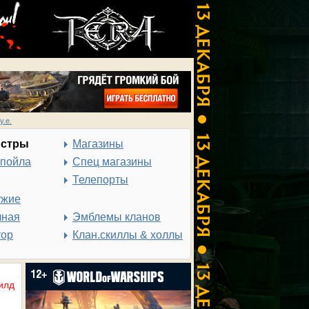
у.е.
нстры
Магазины
спойла
Спец магазины
Телепорты
ужие
чная
Эмблемы кланов
тор
Клан.скиллы & холлы
илд