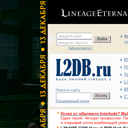
введите имя
Р
введите пароль
Об
Забыли пароль?
И
Н
Х
L
М
Поиск по сайту
С
Расширенный поиск
Устал от обычного Interlude? Mul
Один герой. Четыре профессии. Пе
и открывай сотни комбинаций умен