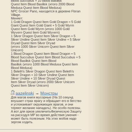
Blood Succubus + 10 Blood Basilisk
Quest Item Blood Basilisk (итого 2000 Blood
Medusa Quest Item Blood Medusa)
NPC Grocer Pano, находится в деревне Floran
Village.
Меняет:
1 Gold Dragon Quest Item Gold Dragon = 5 Gold
Giant Quest Item Gold Giant + 5 Gold Wyrm
Quest Item Gold Wyrm (итого 1000 Gold
Wyvern Quest Item Gold Wyvern)
1 Silver Dragon Quest Item Silver Dragon = 5
Silver Undine Quest Item Silver Undine + 5 Silver
Dryad Quest Item Silver Dryad
(итого 1000 Silver Unicorn Quest Item Silver
Unicorn)
1 Blood Dragon Quest Item Blood Dragon = 5
Blood Succubus Quest Item Blood Succubus + 5
Blood Basilisk Quest Item Blood
Basilisk (итого 1000 Blood Medusa Quest Item
Blood Medusa)
1 Beleth's Silver Dragon Quest Item Beleth’s
Silver Dragon = 10 Silver Undine Quest Item
Silver Undine + 10 Silver Dryad Quest
Item Silver Dryad (итого 2000 Silver Unicorn
Quest Item Silver Unicorn)
aazelinski
→
Монстры
Для магов книги мусорные (На 10 секунд
внушает страх врагу и обращает его в бегство
и успокаивает окружающих врагов, и они
теряют желание нападать). Не особо полезны.
А вот для орков увеличитьФизическую Защиту
на расходуя MP во время действия умения -
может быть полезным. На этих мобов надо
зергом ходить.