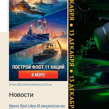
Купить 1000 показов баннера от 0,25 у.е.
Новости
Ивент Red Libra III продлится до