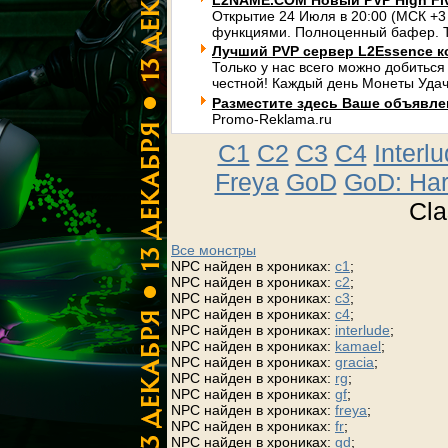
L2NAME.COM Новый PVP High Fi
Открытие 24 Июля в 20:00 (МСК +3
функциями. Полноценный бафер. Т
Лучший PVP сервер L2Essence к
Только у нас всего можно добиться
честной! Каждый день Монеты Удач
Разместите здесь Ваше объявлени
Promo-Reklama.ru
C1
C2
C3
C4
Interl
Freya
GoD
GoD: Ha
Cla
Все монстры
NPC найден в хрониках:
c1
;
NPC найден в хрониках:
c2
;
NPC найден в хрониках:
c3
;
NPC найден в хрониках:
c4
;
NPC найден в хрониках:
interlude
;
NPC найден в хрониках:
kamael
;
NPC найден в хрониках:
gracia
;
NPC найден в хрониках:
rg
;
NPC найден в хрониках:
gf
;
NPC найден в хрониках:
freya
;
NPC найден в хрониках:
fr
;
NPC найден в хрониках:
gd
;