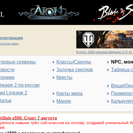
егистрация
ратная связь
Купить 1000 показов баннера от 0,41 
гровые серверы
Классы/Скиллы
NPC, мо
овости
Заточка скиллов
Таблица 
роники
Квесты
ineage 2 по-русски
Вещи/Ор
ир Lineage 2
Карты мира
Примеро
татьи
Манор
Калькуля
tiSub x550. Старт 7 августа
реноси навыки трёх саб-классов на основу, создавай уникальный б
ий.