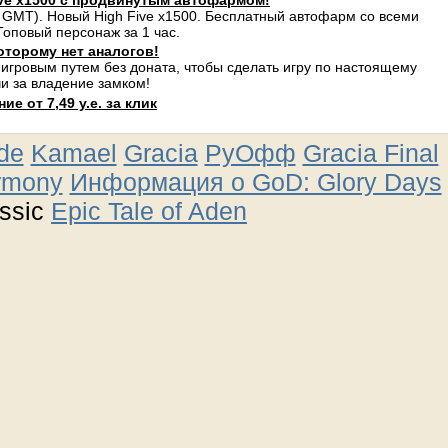
ve x1500 с продвинутым автофармом!
 GMT). Новый High Five x1500. Бесплатный автофарм со всеми
оповый персонаж за 1 час.
оторому нет аналогов!
 игровым путем без доната, чтобы сделать игру по настоящему
и за владение замком!
е от 7,49 у.е. за клик
ude
Kamael
Gracia
РуОфф
Gracia Final
rmony
Информация о GoD: Glory Days
ssic
Epic Tale of Aden