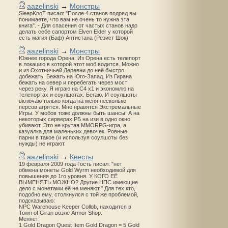
aazelinski
→
Монстры
SleepKnoT писал: "После 4 станов подряд вы
понимаете, что вам не очень то нужна эта
книга". - Для спасения от частых станов надо
делать себе сапортом Elven Elder у которой
есть магия (Баф) Антистана (Резист Шок).
aazelinski
→
Монстры
Южнее города Орена. Из Орена есть телепорт
в локацию в которой этот моб водится. Можно
и из Охотничьей Деревни до неё быстро
добежать. Бежать на Юго-Запад. Из Гирана
бежать на север и перебегать через мост
через реку. Я играю на С4 х1 и экономлю на
телепортах и соулшотах. Бегаю. И соулшоты
включаю только когда на меня несколько
персов агрятся. Мне нравятся Экстремальные
Игры. У мобов тоже должны быть шансы! А на
некоторых серверах РБ на изи в одно окно
убивают. Это не крутая MMORPG-игра, а
казуалка для маленьких девочек. Ровные
парни в такое (и используя соулшоты без
нужды) не играют.
aazelinski
→
Квесты
19 февраля 2009 года Гость писал: "нет
обмена монеты Gold Wyrm необходимой для
повышения до 1го уровня. У КОГО ЕЁ
ВЫМЕНЯТЬ МОЖНО? Другие НПС имеющие
дело с монетами её не меняют." Для тех кто,
подобно ему, столкнулся с той же проблемой,
подсказываю:
NPC Warehouse Keeper Collob, находится в
Town of Giran возле Armor Shop.
Меняет:
1 Gold Dragon Quest Item Gold Dragon = 5 Gold