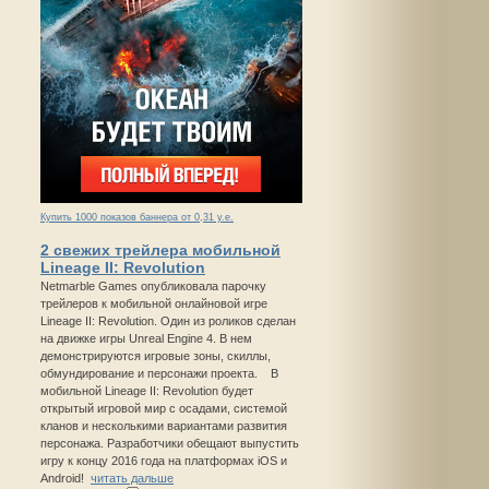
Купить 1000 показов баннера от 0,31 у.е.
2 свежих трейлера мобильной
Lineage II: Revolution
Netmarble Games опубликовала парочку
трейлеров к мобильной онлайновой игре
Lineage II: Revolution. Один из роликов сделан
на движке игры Unreal Engine 4. В нем
демонстрируются игровые зоны, скиллы,
обмундирование и персонажи проекта. В
мобильной Lineage II: Revolution будет
открытый игровой мир с осадами, системой
кланов и несколькими вариантами развития
персонажа. Разработчики обещают выпустить
игру к концу 2016 года на платформах iOS и
Android!
читать дальше