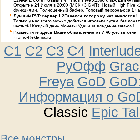
L2NAME.COM Новый PVP High Five x1500 с продвинуты
Открытие 24 Июля в 20:00 (МСК +3 GMT). Новый High Five 
функциями. Полноценный бафер. Топовый персонаж за 1 ча
Лучший PVP сервер L2Essence которому нет аналогов!
Только у нас всего можно добиться игровым путем без донат
честной! Каждый день Монеты Удачи за владение замком!
Разместите здесь Ваше объявление от 7,40 у.е. за клик
Promo-Reklama.ru
C1
C2
C3
C4
Interlud
РуОфф
Graci
Freya
GoD
GoD:
Информация о GoD
Classic
Epic Ta
Все монстры