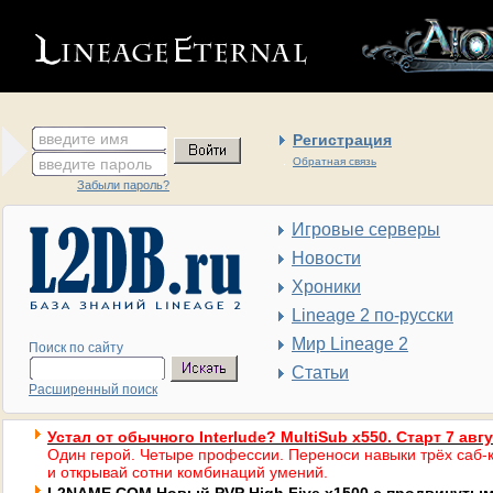
введите имя
Регистрация
введите пароль
Обратная связь
Забыли пароль?
Игровые серверы
Новости
Хроники
Lineage 2 по-русски
Мир Lineage 2
Поиск по сайту
Статьи
Расширенный поиск
Устал от обычного Interlude? MultiSub x550. Старт 7 авг
Один герой. Четыре профессии. Переноси навыки трёх саб-к
и открывай сотни комбинаций умений.