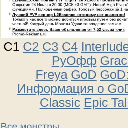
L2NAME.COM Новый PVP High Five x1500 с продвинуты
Открытие 24 Июля в 20:00 (МСК +3 GMT). Новый High Five 
функциями. Полноценный бафер. Топовый персонаж за 1 ча
Лучший PVP сервер L2Essence которому нет аналогов!
Только у нас всего можно добиться игровым путем без донат
честной! Каждый день Монеты Удачи за владение замком!
Разместите здесь Ваше объявление от 7,52 у.е. за клик
Promo-Reklama.ru
C1
C2
C3
C4
Interlud
РуОфф
Graci
Freya
GoD
GoD:
Информация о GoD
Classic
Epic Ta
Все монстры