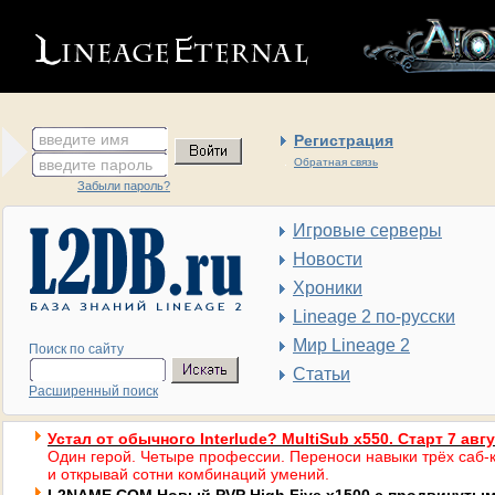
введите имя
Регистрация
введите пароль
Обратная связь
Забыли пароль?
Игровые серверы
Новости
Хроники
Lineage 2 по-русски
Мир Lineage 2
Поиск по сайту
Статьи
Расширенный поиск
Устал от обычного Interlude? MultiSub x550. Старт 7 авг
Один герой. Четыре профессии. Переноси навыки трёх саб-к
и открывай сотни комбинаций умений.