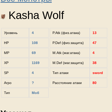
Kasha Wolf
Уровень
4
P.Atk (физ.атака)
13
HP
108
P.Def (физ.защита)
47
MP
69
M.Atk (маг.атака)
4
XP
1169
M.Def (маг.защита)
38
SP
4
Тип атаки
sword
Агро
?
Расстояние атаки
80
Тип
Моб