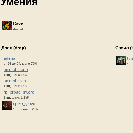
Умения
Race
Animal
Дроп (drop)
Споил (
adena
tun
от 16 до 24, шанс 70%
1 ш
animal_bone
1 шт, шанс 1/95
animal_skin
1 шт, шанс 1/95
rp_broad_sword
1 шт, шанс 1/158
spike_glove
1 шт, шанс 1/162