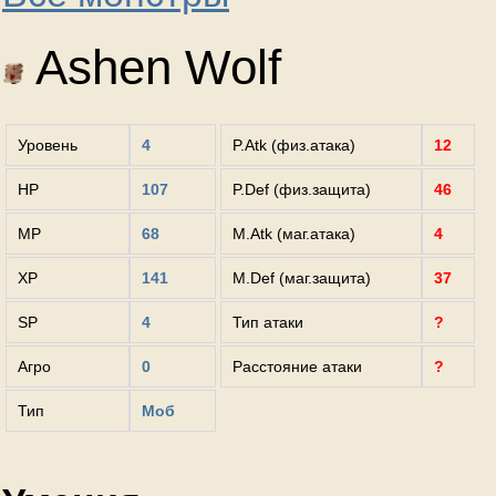
Ashen Wolf
Уровень
4
P.Atk (физ.атака)
12
HP
107
P.Def (физ.защита)
46
MP
68
M.Atk (маг.атака)
4
XP
141
M.Def (маг.защита)
37
SP
4
Тип атаки
?
Агро
0
Расстояние атаки
?
Тип
Моб