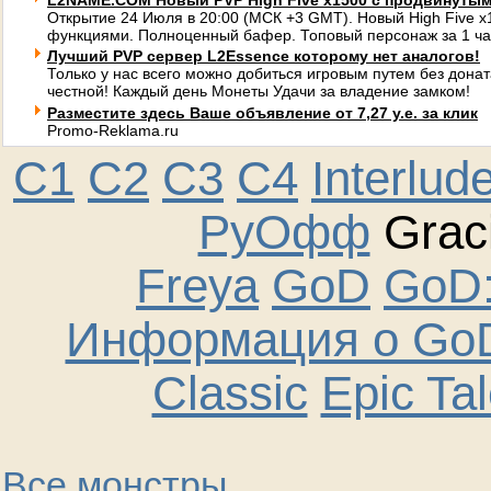
L2NAME.COM Новый PVP High Five x1500 с продвинуты
Открытие 24 Июля в 20:00 (МСК +3 GMT). Новый High Five 
функциями. Полноценный бафер. Топовый персонаж за 1 ча
Лучший PVP сервер L2Essence которому нет аналогов!
Только у нас всего можно добиться игровым путем без донат
честной! Каждый день Монеты Удачи за владение замком!
Разместите здесь Ваше объявление от 7,27 у.е. за клик
Promo-Reklama.ru
C1
C2
C3
C4
Interlud
РуОфф
Graci
Freya
GoD
GoD:
Информация о GoD
Classic
Epic Ta
Все монстры