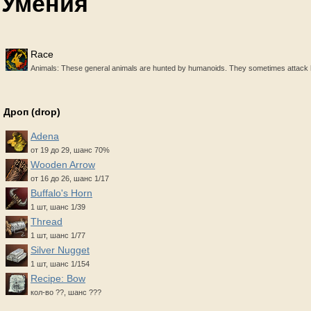
Умения
Race
Animals: These general animals are hunted by humanoids. They sometimes attack hum
Дроп (drop)
Adena
от 19 до 29, шанс 70%
Wooden Arrow
от 16 до 26, шанс 1/17
Buffalo's Horn
1 шт, шанс 1/39
Thread
1 шт, шанс 1/77
Silver Nugget
1 шт, шанс 1/154
Recipe: Bow
кол-во ??, шанс ???