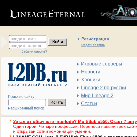
введите имя
Регистрация
введите пароль
Обратная связь
Забыли пароль?
Игровые серверы
Новости
Хроники
Lineage 2 по-русски
Мир Lineage 2
Поиск по сайту
Статьи
Расширенный поиск
Устал от обычного Interlude? MultiSub x550. Старт 7 авг
Один герой. Четыре профессии. Переноси навыки трёх саб-к
и открывай сотни комбинаций умений.