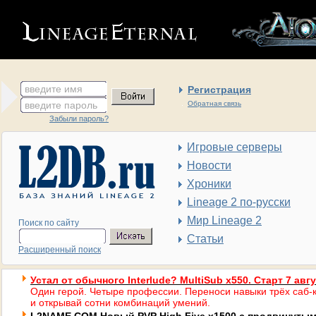
введите имя
Регистрация
введите пароль
Обратная связь
Забыли пароль?
Игровые серверы
Новости
Хроники
Lineage 2 по-русски
Мир Lineage 2
Поиск по сайту
Статьи
Расширенный поиск
Устал от обычного Interlude? MultiSub x550. Старт 7 авг
Один герой. Четыре профессии. Переноси навыки трёх саб-к
и открывай сотни комбинаций умений.