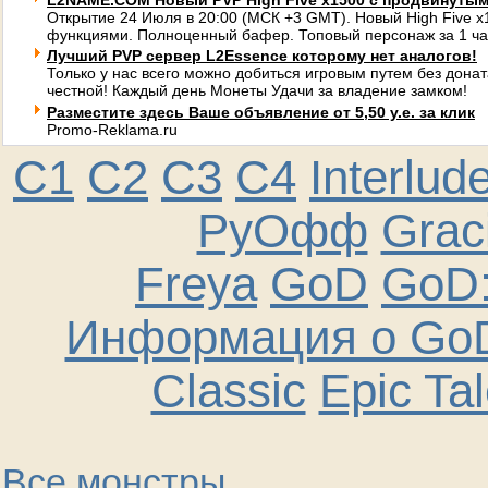
L2NAME.COM Новый PVP High Five x1500 с продвинуты
Открытие 24 Июля в 20:00 (МСК +3 GMT). Новый High Five 
функциями. Полноценный бафер. Топовый персонаж за 1 ча
Лучший PVP сервер L2Essence которому нет аналогов!
Только у нас всего можно добиться игровым путем без донат
честной! Каждый день Монеты Удачи за владение замком!
Разместите здесь Ваше объявление от 5,50 у.е. за клик
Promo-Reklama.ru
C1
C2
C3
C4
Interlud
РуОфф
Graci
Freya
GoD
GoD:
Информация о GoD
Classic
Epic Ta
Все монстры