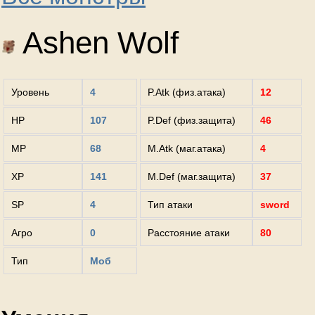
Ashen Wolf
Уровень
4
P.Atk (физ.атака)
12
HP
107
P.Def (физ.защита)
46
MP
68
M.Atk (маг.атака)
4
XP
141
M.Def (маг.защита)
37
SP
4
Тип атаки
sword
Агро
0
Расстояние атаки
80
Тип
Моб