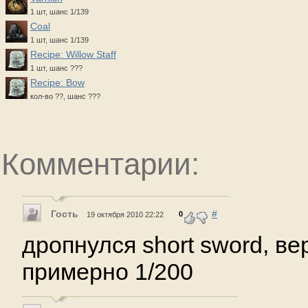
1 шт, шанс 1/139
Coal
1 шт, шанс 1/139
Recipe: Willow Staff
1 шт, шанс ???
Recipe: Bow
кол-во ??, шанс ???
Комментарии:
Гость
#
0
19 октября 2010 22:22
дропнулся short sword, в
примерно 1/200