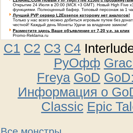
L2NAME.COM Новый PVP High Five x1500 с продвинуты
Открытие 24 Июля в 20:00 (МСК +3 GMT). Новый High Five 
функциями. Полноценный бафер. Топовый персонаж за 1 ча
Лучший PVP сервер L2Essence которому нет аналогов!
Только у нас всего можно добиться игровым путем без донат
честной! Каждый день Монеты Удачи за владение замком!
Разместите здесь Ваше объявление от 7,20 у.е. за клик
Promo-Reklama.ru
C1
C2
C3
C4
Interlud
РуОфф
Graci
Freya
GoD
GoD:
Информация о GoD
Classic
Epic Ta
Все монстры