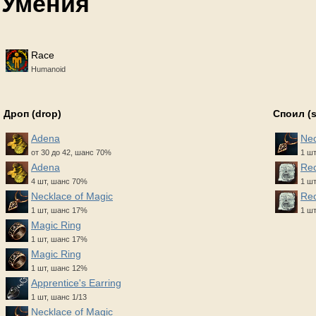
Умения
Race
Humanoid
Дроп (drop)
Споил (
Adena
Nec
от 30 до 42, шанс 70%
1 ш
Adena
Rec
4 шт, шанс 70%
1 шт
Necklace of Magic
Rec
1 шт, шанс 17%
1 шт
Magic Ring
1 шт, шанс 17%
Magic Ring
1 шт, шанс 12%
Apprentice's Earring
1 шт, шанс 1/13
Necklace of Magic