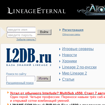
введите имя
Регистрация
введите пароль
Обратная связь
Забыли пароль?
Игровые серверы
Новости
Хроники
Lineage 2 по-русски
Мир Lineage 2
Поиск по сайту
Статьи
Расширенный поиск
Устал от обычного Interlude? MultiSub x550. Старт 7 авг
Один герой. Четыре профессии. Переноси навыки трёх саб-к
и открывай сотни комбинаций умений.