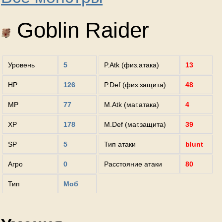
Goblin Raider
Уровень
5
P.Atk (физ.атака)
13
HP
126
P.Def (физ.защита)
48
MP
77
M.Atk (маг.атака)
4
XP
178
M.Def (маг.защита)
39
SP
5
Тип атаки
blunt
Агро
0
Расстояние атаки
80
Тип
Моб