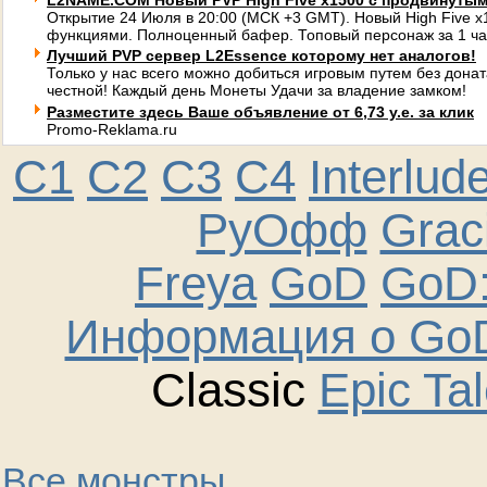
L2NAME.COM Новый PVP High Five x1500 с продвинуты
Открытие 24 Июля в 20:00 (МСК +3 GMT). Новый High Five 
функциями. Полноценный бафер. Топовый персонаж за 1 ча
Лучший PVP сервер L2Essence которому нет аналогов!
Только у нас всего можно добиться игровым путем без донат
честной! Каждый день Монеты Удачи за владение замком!
Разместите здесь Ваше объявление от 6,73 у.е. за клик
Promo-Reklama.ru
C1
C2
C3
C4
Interlud
РуОфф
Graci
Freya
GoD
GoD:
Информация о GoD
Classic
Epic Ta
Все монстры