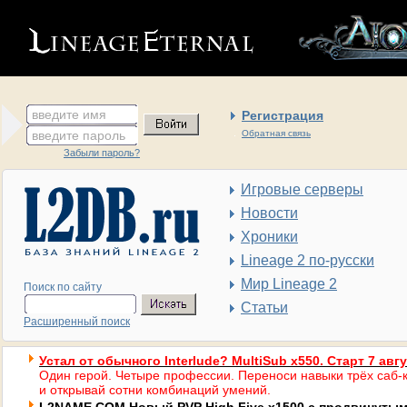
введите имя
Регистрация
введите пароль
Обратная связь
Забыли пароль?
Игровые серверы
Новости
Хроники
Lineage 2 по-русски
Мир Lineage 2
Поиск по сайту
Статьи
Расширенный поиск
Устал от обычного Interlude? MultiSub x550. Старт 7 авг
Один герой. Четыре профессии. Переноси навыки трёх саб-к
и открывай сотни комбинаций умений.