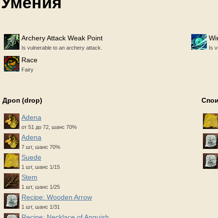
Умения
Archery Attack Weak Point
Wi
Is vulnerable to an archery attack.
Is v
Race
Fairy
Дроп (drop)
Спои
Adena
от 51 до 72, шанс 70%
Adena
7 шт, шанс 70%
Suede
1 шт, шанс 1/15
Stem
1 шт, шанс 1/25
Recipe: Wooden Arrow
1 шт, шанс 1/31
Recipe: Necklace of Anguish