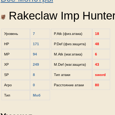
Rakeclaw Imp Hunte
Уровень
7
P.Atk (физ.атака)
18
HP
171
P.Def (физ.защита)
48
MP
94
M.Atk (маг.атака)
6
XP
249
M.Def (маг.защита)
43
SP
8
Тип атаки
sword
Агро
0
Расстояние атаки
80
Тип
Моб