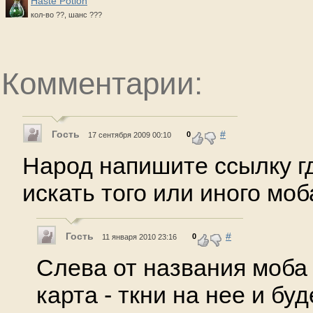
Haste Potion
кол-во ??, шанс ???
Комментарии:
Гость
#
0
17 сентября 2009 00:10
Народ напишите ссылку гд
искать того или иного моб
Гость
#
0
11 января 2010 23:16
Слева от названия моба
карта - ткни на нее и буд