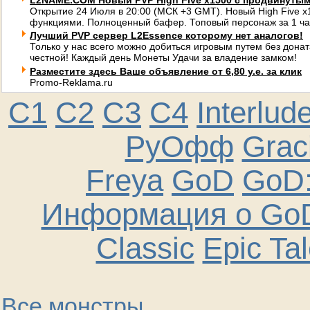
L2NAME.COM Новый PVP High Five x1500 с продвинуты
Открытие 24 Июля в 20:00 (МСК +3 GMT). Новый High Five 
функциями. Полноценный бафер. Топовый персонаж за 1 ча
Лучший PVP сервер L2Essence которому нет аналогов!
Только у нас всего можно добиться игровым путем без донат
честной! Каждый день Монеты Удачи за владение замком!
Разместите здесь Ваше объявление от 6,80 у.е. за клик
Promo-Reklama.ru
C1
C2
C3
C4
Interlud
РуОфф
Graci
Freya
GoD
GoD:
Информация о GoD
Classic
Epic Ta
Все монстры