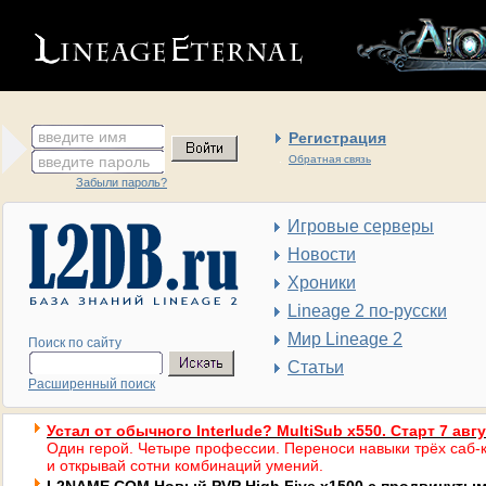
введите имя
Регистрация
введите пароль
Обратная связь
Забыли пароль?
Игровые серверы
Новости
Хроники
Lineage 2 по-русски
Мир Lineage 2
Поиск по сайту
Статьи
Расширенный поиск
Устал от обычного Interlude? MultiSub x550. Старт 7 авг
Один герой. Четыре профессии. Переноси навыки трёх саб-к
и открывай сотни комбинаций умений.