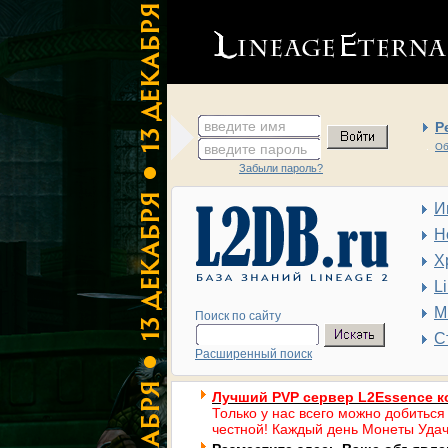
введите имя
Р
введите пароль
Об
Забыли пароль?
И
Н
Х
L
М
Поиск по сайту
С
Расширенный поиск
Лучший PVP сервер L2Essence к
Только у нас всего можно добиться
честной! Каждый день Монеты Удач