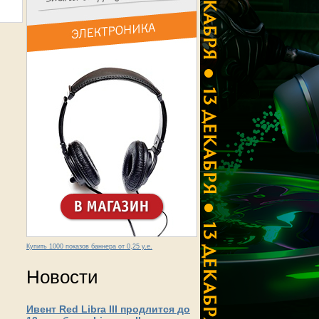
Купить 1000 показов баннера от 0,25 у.е.
Новости
Ивент Red Libra III продлится до