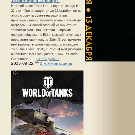
12 октября в Lineage II
Игровой ивент Red Libra III идет в Lineage II с
21 сентября и продлится до 12 октября, но до
этого момента успеет наградить вас
приятными впечатлениями и значительными
наградами! А самой главной из них станет
талисман Red Libra Talisman. Игрокам
следует общаться с Elder, каждый из которых
предлагает свои услуги. Elder Green поможет
вам разбудить дуальный класс с помощью
Your Dual Class Cloak, 1 Proof of Red (получите
в квестах Elder Blue Quests) и 667 R-Grade
Gemstones. ...
читать дальше
2016-09-22
0 комментариев