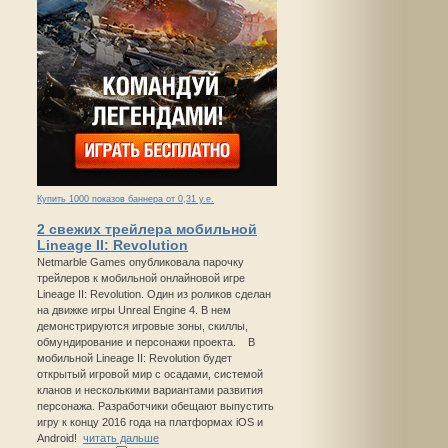
Купить 1000 показов баннера от 0,31 у.е.
2 свежих трейлера мобильной
Lineage II: Revolution
Netmarble Games опубликовала парочку
трейлеров к мобильной онлайновой игре
Lineage II: Revolution. Один из роликов сделан
на движке игры Unreal Engine 4. В нем
демонстрируются игровые зоны, скиллы,
обмундирование и персонажи проекта. В
мобильной Lineage II: Revolution будет
открытый игровой мир с осадами, системой
кланов и несколькими вариантами развития
персонажа. Разработчики обещают выпустить
игру к концу 2016 года на платформах iOS и
Android!
читать дальше