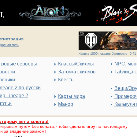
егистрация
ратная связь
Купить 1000 показов баннера от 0,41 
гровые серверы
Классы/Скиллы
NPC, мон
овости
Заточка скиллов
Таблица 
роники
Квесты
ineage 2 по-русски
Вещи/Ор
ир Lineage 2
Карты мира
Примеро
татьи
Манор
Калькуля
оторому нет аналогов!
 игровым путем без доната, чтобы сделать игру по настоящему
и за владение замком!