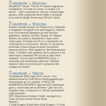
aazelinski
→
Монстры
SleepKnoT писал: "После 4 станов подряд вы
понимаете, что вам не очень то нужна эта
книга". - Для спасения от частых станов надо
делать себе сапортом Elven Elder у которой
есть магия (Баф) Антистана (Резист Шок).
aazelinski
→
Монстры
Южнее города Орена. Из Орена есть телепорт
в локацию в которой этот моб водится. Можно
и из Охотничьей Деревни до неё быстро
добежать. Бежать на Юго-Запад. Из Гирана
бежать на север и перебегать через мост
через реку. Я играю на С4 х1 и экономлю на
телепортах и соулшотах. Бегаю. И соулшоты
включаю только когда на меня несколько
персов агрятся. Мне нравятся Экстремальные
Игры. У мобов тоже должны быть шансы! А на
некоторых серверах РБ на изи в одно окно
убивают. Это не крутая MMORPG-игра, а
казуалка для маленьких девочек. Ровные
парни в такое (и используя соулшоты без
нужды) не играют.
aazelinski
→
Квесты
19 февраля 2009 года Гость писал: "нет
обмена монеты Gold Wyrm необходимой для
повышения до 1го уровня. У КОГО ЕЁ
ВЫМЕНЯТЬ МОЖНО? Другие НПС имеющие
дело с монетами её не меняют." Для тех кто,
подобно ему, столкнулся с той же проблемой,
подсказываю:
NPC Warehouse Keeper Collob, находится в
Town of Giran возле Armor Shop.
Меняет:
1 Gold Dragon Quest Item Gold Dragon = 5 Gold