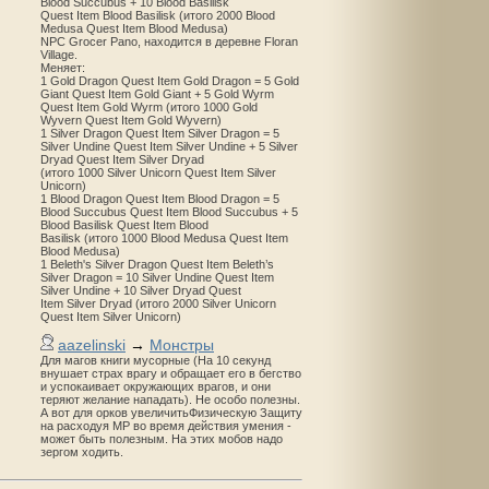
Blood Succubus + 10 Blood Basilisk
Quest Item Blood Basilisk (итого 2000 Blood
Medusa Quest Item Blood Medusa)
NPC Grocer Pano, находится в деревне Floran
Village.
Меняет:
1 Gold Dragon Quest Item Gold Dragon = 5 Gold
Giant Quest Item Gold Giant + 5 Gold Wyrm
Quest Item Gold Wyrm (итого 1000 Gold
Wyvern Quest Item Gold Wyvern)
1 Silver Dragon Quest Item Silver Dragon = 5
Silver Undine Quest Item Silver Undine + 5 Silver
Dryad Quest Item Silver Dryad
(итого 1000 Silver Unicorn Quest Item Silver
Unicorn)
1 Blood Dragon Quest Item Blood Dragon = 5
Blood Succubus Quest Item Blood Succubus + 5
Blood Basilisk Quest Item Blood
Basilisk (итого 1000 Blood Medusa Quest Item
Blood Medusa)
1 Beleth's Silver Dragon Quest Item Beleth’s
Silver Dragon = 10 Silver Undine Quest Item
Silver Undine + 10 Silver Dryad Quest
Item Silver Dryad (итого 2000 Silver Unicorn
Quest Item Silver Unicorn)
aazelinski
→
Монстры
Для магов книги мусорные (На 10 секунд
внушает страх врагу и обращает его в бегство
и успокаивает окружающих врагов, и они
теряют желание нападать). Не особо полезны.
А вот для орков увеличитьФизическую Защиту
на расходуя MP во время действия умения -
может быть полезным. На этих мобов надо
зергом ходить.