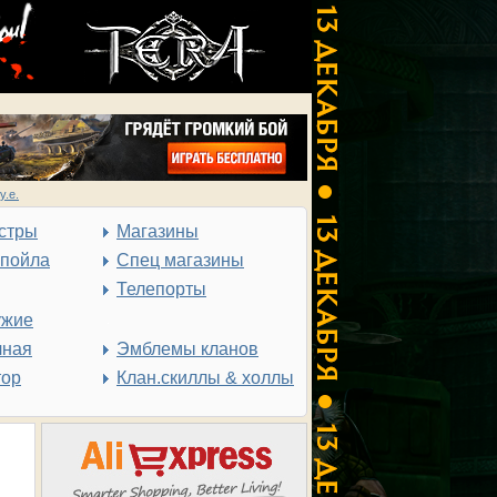
у.е.
стры
Магазины
спойла
Спец магазины
Телепорты
ужие
чная
Эмблемы кланов
тор
Клан.скиллы & холлы