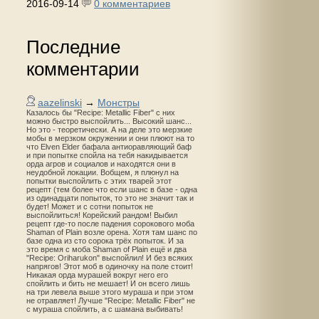
2016-09-14
0 комментариев
Последние
комментарии
aazelinski
→
Монстры
Казалось бы "Recipe: Metallic Fiber" с них
можно быстро выспойлить... Высокий шанс...
Но это - теоретически. А на деле это мерзкие
мобы в мерзком окружении и они плюют на то
что Elven Elder бафала антиоравляющий баф
и при попытке спойла на тебя накидывается
орда агров и социалов и находятся они в
неудобной локации. Вобщем, я плюнул на
попытки выспойлить с этих тварей этот
рецепт (тем более что если шанс в базе - одна
из одинадцати попыток, то это не значит так и
будет! Может и с сотни попыток не
выспойлиться! Корейский рандом! Выбил
рецепт где-то после падения сорокового моба
Shaman of Plain возле орена. Хотя там шанс по
базе одна из сто сорока трёх попыток. И за
это время с моба Shaman of Plain ещё и два
"Recipe: Oriharukon" выспойлил! И без всяких
напрягов! Этот моб в одиночку на поле стоит!
Никакая орда мурашей вокруг него его
спойлить и бить не мешает! И он всего лишь
на три левела выше этого мураша и при этом
не отравляет! Лучше "Recipe: Metallic Fiber" не
с мураша спойлить, а с шамана выбивать!