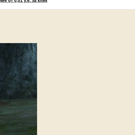
е от 0,01 у.е. за клик