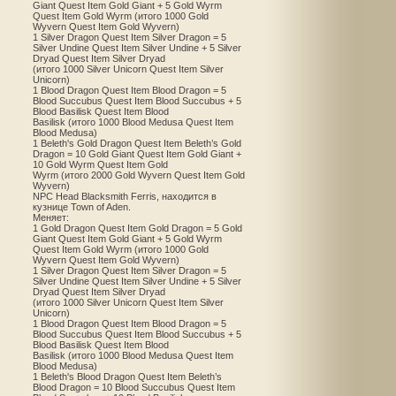
Giant Quest Item Gold Giant + 5 Gold Wyrm
Quest Item Gold Wyrm (итого 1000 Gold
Wyvern Quest Item Gold Wyvern)
1 Silver Dragon Quest Item Silver Dragon = 5
Silver Undine Quest Item Silver Undine + 5 Silver
Dryad Quest Item Silver Dryad
(итого 1000 Silver Unicorn Quest Item Silver
Unicorn)
1 Blood Dragon Quest Item Blood Dragon = 5
Blood Succubus Quest Item Blood Succubus + 5
Blood Basilisk Quest Item Blood
Basilisk (итого 1000 Blood Medusa Quest Item
Blood Medusa)
1 Beleth's Gold Dragon Quest Item Beleth’s Gold
Dragon = 10 Gold Giant Quest Item Gold Giant +
10 Gold Wyrm Quest Item Gold
Wyrm (итого 2000 Gold Wyvern Quest Item Gold
Wyvern)
NPC Head Blacksmith Ferris, находится в
кузнице Town of Aden.
Меняет:
1 Gold Dragon Quest Item Gold Dragon = 5 Gold
Giant Quest Item Gold Giant + 5 Gold Wyrm
Quest Item Gold Wyrm (итого 1000 Gold
Wyvern Quest Item Gold Wyvern)
1 Silver Dragon Quest Item Silver Dragon = 5
Silver Undine Quest Item Silver Undine + 5 Silver
Dryad Quest Item Silver Dryad
(итого 1000 Silver Unicorn Quest Item Silver
Unicorn)
1 Blood Dragon Quest Item Blood Dragon = 5
Blood Succubus Quest Item Blood Succubus + 5
Blood Basilisk Quest Item Blood
Basilisk (итого 1000 Blood Medusa Quest Item
Blood Medusa)
1 Beleth's Blood Dragon Quest Item Beleth’s
Blood Dragon = 10 Blood Succubus Quest Item