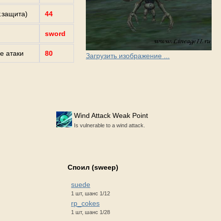
г.защита)
44
sword
е атаки
80
Загрузить изображение ...
Wind Attack Weak Point
Is vulnerable to a wind attack.
Споил (sweep)
suede
1 шт, шанс 1/12
rp_cokes
1 шт, шанс 1/28