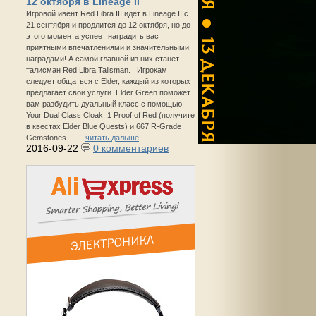
12 октября в Lineage II
Игровой ивент Red Libra III идет в Lineage II с
21 сентября и продлится до 12 октября, но до
этого момента успеет наградить вас
приятными впечатлениями и значительными
наградами! А самой главной из них станет
талисман Red Libra Talisman. Игрокам
следует общаться с Elder, каждый из которых
предлагает свои услуги. Elder Green поможет
вам разбудить дуальный класс с помощью
Your Dual Class Cloak, 1 Proof of Red (получите
в квестах Elder Blue Quests) и 667 R-Grade
Gemstones. ...
читать дальше
2016-09-22
0 комментариев