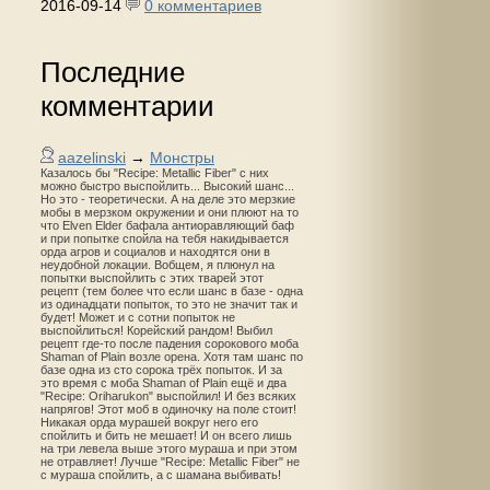
2016-09-14
0 комментариев
Последние
комментарии
aazelinski
→
Монстры
Казалось бы "Recipe: Metallic Fiber" с них
можно быстро выспойлить... Высокий шанс...
Но это - теоретически. А на деле это мерзкие
мобы в мерзком окружении и они плюют на то
что Elven Elder бафала антиоравляющий баф
и при попытке спойла на тебя накидывается
орда агров и социалов и находятся они в
неудобной локации. Вобщем, я плюнул на
попытки выспойлить с этих тварей этот
рецепт (тем более что если шанс в базе - одна
из одинадцати попыток, то это не значит так и
будет! Может и с сотни попыток не
выспойлиться! Корейский рандом! Выбил
рецепт где-то после падения сорокового моба
Shaman of Plain возле орена. Хотя там шанс по
базе одна из сто сорока трёх попыток. И за
это время с моба Shaman of Plain ещё и два
"Recipe: Oriharukon" выспойлил! И без всяких
напрягов! Этот моб в одиночку на поле стоит!
Никакая орда мурашей вокруг него его
спойлить и бить не мешает! И он всего лишь
на три левела выше этого мураша и при этом
не отравляет! Лучше "Recipe: Metallic Fiber" не
с мураша спойлить, а с шамана выбивать!