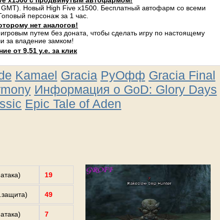
ve x1500 с продвинутым автофармом!
 GMT). Новый High Five x1500. Бесплатный автофарм со всеми
оповый персонаж за 1 час.
оторому нет аналогов!
 игровым путем без доната, чтобы сделать игру по настоящему
и за владение замком!
е от 9,51 у.е. за клик
ude
Kamael
Gracia
РуОфф
Gracia Final
rmony
Информация о GoD: Glory Days
ssic
Epic Tale of Aden
.атака)
19
з.защита)
49
.атака)
7