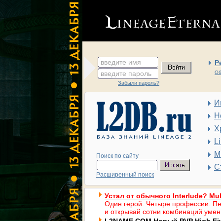
введите имя
Р
введите пароль
Об
Забыли пароль?
И
Н
Х
L
М
Поиск по сайту
С
Расширенный поиск
Устал от обычного Interlude? Mul
Один герой. Четыре профессии. Пе
и открывай сотни комбинаций умен