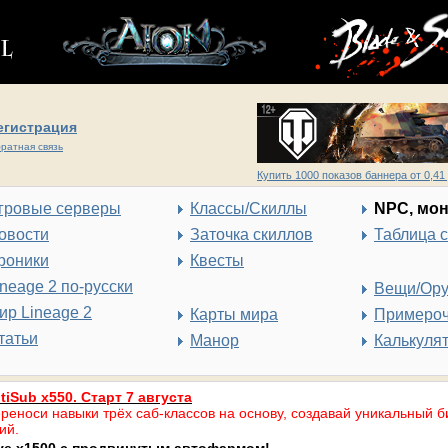
егистрация
ратная связь
Купить 1000 показов баннера от 0,41 
гровые серверы
Классы/Скиллы
NPC, мо
овости
Заточка скиллов
Таблица 
роники
Квесты
ineage 2 по-русски
Вещи/Ор
ир Lineage 2
Карты мира
Примеро
татьи
Манор
Калькуля
tiSub x550. Старт 7 августа
реноси навыки трёх саб-классов на основу, создавай уникальный б
ий.