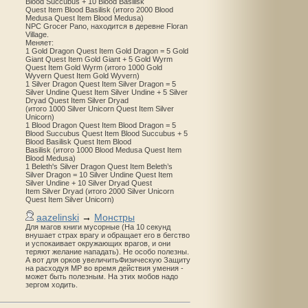
Blood Succubus + 10 Blood Basilisk
Quest Item Blood Basilisk (итого 2000 Blood
Medusa Quest Item Blood Medusa)
NPC Grocer Pano, находится в деревне Floran
Village.
Меняет:
1 Gold Dragon Quest Item Gold Dragon = 5 Gold
Giant Quest Item Gold Giant + 5 Gold Wyrm
Quest Item Gold Wyrm (итого 1000 Gold
Wyvern Quest Item Gold Wyvern)
1 Silver Dragon Quest Item Silver Dragon = 5
Silver Undine Quest Item Silver Undine + 5 Silver
Dryad Quest Item Silver Dryad
(итого 1000 Silver Unicorn Quest Item Silver
Unicorn)
1 Blood Dragon Quest Item Blood Dragon = 5
Blood Succubus Quest Item Blood Succubus + 5
Blood Basilisk Quest Item Blood
Basilisk (итого 1000 Blood Medusa Quest Item
Blood Medusa)
1 Beleth's Silver Dragon Quest Item Beleth’s
Silver Dragon = 10 Silver Undine Quest Item
Silver Undine + 10 Silver Dryad Quest
Item Silver Dryad (итого 2000 Silver Unicorn
Quest Item Silver Unicorn)
aazelinski
→
Монстры
Для магов книги мусорные (На 10 секунд
внушает страх врагу и обращает его в бегство
и успокаивает окружающих врагов, и они
теряют желание нападать). Не особо полезны.
А вот для орков увеличитьФизическую Защиту
на расходуя MP во время действия умения -
может быть полезным. На этих мобов надо
зергом ходить.