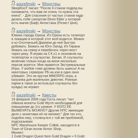
aazelinski
→
Монстры
SleepKnoT писал: "После 4 станов подряд вы
понимаете, что вам не очень то нужна эта
книга". - Для спасения от частых станов надо
делать себе сапортом Elven Elder у которой
есть магия (Баф) Антистана (Резист Шок).
aazelinski
→
Монстры
Южнее города Орена. Из Орена есть телепорт
в локацию в которой этот моб водится. Можно
и из Охотничьей Деревни до неё быстро
добежать. Бежать на Юго-Запад. Из Гирана
бежать на север и перебегать через мост
через реку. Я играю на С4 х1 и экономлю на
телепортах и соулшотах. Бегаю. И соулшоты
включаю только когда на меня несколько
персов агрятся. Мне нравятся Экстремальные
Игры. У мобов тоже должны быть шансы! А на
некоторых серверах РБ на изи в одно окно
убивают. Это не крутая MMORPG-игра, а
казуалка для маленьких девочек. Ровные
парни в такое (и используя соулшоты без
нужды) не играют.
aazelinski
→
Квесты
19 февраля 2009 года Гость писал: "нет
обмена монеты Gold Wyrm необходимой для
повышения до 1го уровня. У КОГО ЕЁ
ВЫМЕНЯТЬ МОЖНО? Другие НПС имеющие
дело с монетами её не меняют." Для тех кто,
подобно ему, столкнулся с той же проблемой,
подсказываю:
NPC Warehouse Keeper Collob, находится в
Town of Giran возле Armor Shop.
Меняет:
1 Gold Dragon Quest Item Gold Dragon = 5 Gold