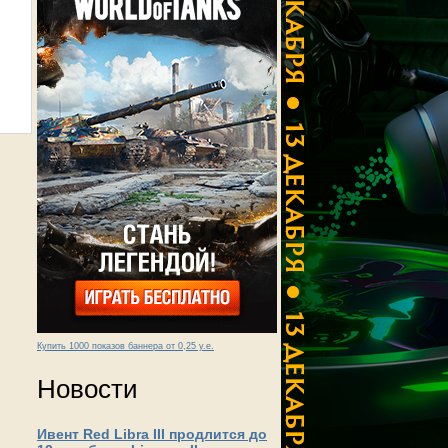
Купить 1000 показов баннера от 0,25 у.е.
Новости
Ивент Red Libra III продлится до