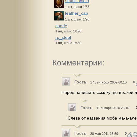
small_shield
1 шт, шанс 1/67
leather_cap
1 шт, шанс 1/96
suede
1 шт, шанс 1/190
rp_steel
1 шт, шанс 1/430
Комментарии:
Гость
0
17 сентября 2009 00:10
Народ напишите ссылку где в какой л
Гость
11 января 2010 23:16
Слева от названия моба ма-а-ален
Гость
0
20 мая 2011 16:50