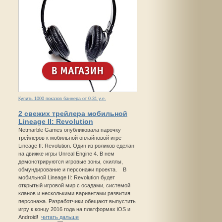
Купить 1000 показов баннера от 0,31 у.е.
2 свежих трейлера мобильной
Lineage II: Revolution
Netmarble Games опубликовала парочку
трейлеров к мобильной онлайновой игре
Lineage II: Revolution. Один из роликов сделан
на движке игры Unreal Engine 4. В нем
демонстрируются игровые зоны, скиллы,
обмундирование и персонажи проекта. В
мобильной Lineage II: Revolution будет
открытый игровой мир с осадами, системой
кланов и несколькими вариантами развития
персонажа. Разработчики обещают выпустить
игру к концу 2016 года на платформах iOS и
Android!
читать дальше