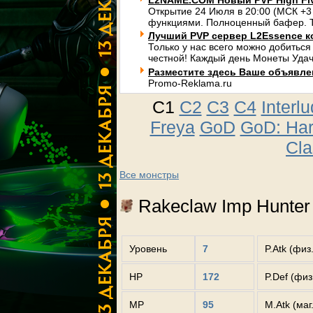
L2NAME.COM Новый PVP High Fi
Открытие 24 Июля в 20:00 (МСК +3
функциями. Полноценный бафер. Т
Лучший PVP сервер L2Essence к
Только у нас всего можно добиться
честной! Каждый день Монеты Удач
Разместите здесь Ваше объявлени
Promo-Reklama.ru
C1
C2
C3
C4
Interl
Freya
GoD
GoD: Ha
Cla
Все монстры
Rakeclaw Imp Hunter
Уровень
7
P.Atk (физ
HP
172
P.Def (фи
MP
95
M.Atk (маг