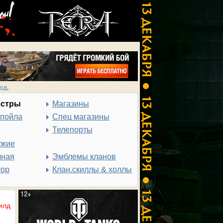
у.е.
нстры
Магазины
спойла
Спец магазины
Телепорты
ужие
чная
Эмблемы кланов
тор
Клан.скиллы & холлы
илд