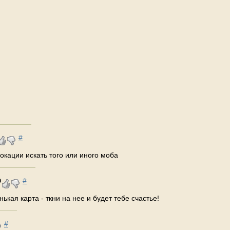
#
окации искать того или иного моба
#
0
ькая карта - ткни на нее и будет тебе счастье!
#