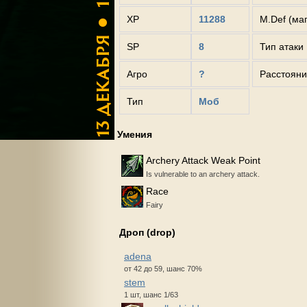
XP
11288
M.Def (ма
SP
8
Тип атаки
Агро
?
Расстояни
Тип
Моб
Умения
Archery Attack Weak Point
Is vulnerable to an archery attack.
Race
Fairy
Дроп (drop)
adena
от 42 до 59, шанс 70%
stem
1 шт, шанс 1/63