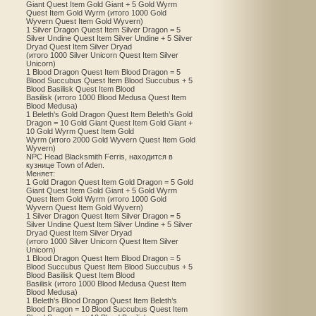
Giant Quest Item Gold Giant + 5 Gold Wyrm
Quest Item Gold Wyrm (итого 1000 Gold
Wyvern Quest Item Gold Wyvern)
1 Silver Dragon Quest Item Silver Dragon = 5
Silver Undine Quest Item Silver Undine + 5 Silver
Dryad Quest Item Silver Dryad
(итого 1000 Silver Unicorn Quest Item Silver
Unicorn)
1 Blood Dragon Quest Item Blood Dragon = 5
Blood Succubus Quest Item Blood Succubus + 5
Blood Basilisk Quest Item Blood
Basilisk (итого 1000 Blood Medusa Quest Item
Blood Medusa)
1 Beleth's Gold Dragon Quest Item Beleth’s Gold
Dragon = 10 Gold Giant Quest Item Gold Giant +
10 Gold Wyrm Quest Item Gold
Wyrm (итого 2000 Gold Wyvern Quest Item Gold
Wyvern)
NPC Head Blacksmith Ferris, находится в
кузнице Town of Aden.
Меняет:
1 Gold Dragon Quest Item Gold Dragon = 5 Gold
Giant Quest Item Gold Giant + 5 Gold Wyrm
Quest Item Gold Wyrm (итого 1000 Gold
Wyvern Quest Item Gold Wyvern)
1 Silver Dragon Quest Item Silver Dragon = 5
Silver Undine Quest Item Silver Undine + 5 Silver
Dryad Quest Item Silver Dryad
(итого 1000 Silver Unicorn Quest Item Silver
Unicorn)
1 Blood Dragon Quest Item Blood Dragon = 5
Blood Succubus Quest Item Blood Succubus + 5
Blood Basilisk Quest Item Blood
Basilisk (итого 1000 Blood Medusa Quest Item
Blood Medusa)
1 Beleth's Blood Dragon Quest Item Beleth’s
Blood Dragon = 10 Blood Succubus Quest Item