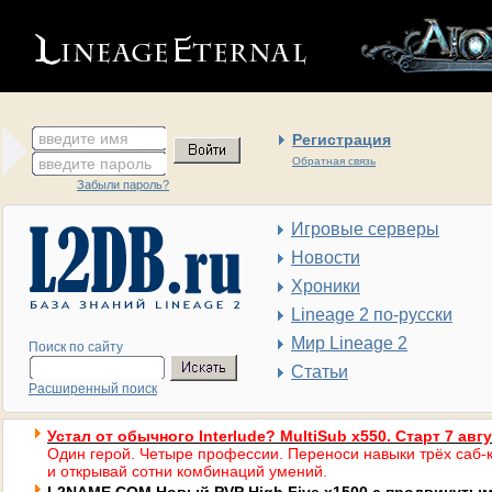
введите имя
Регистрация
введите пароль
Обратная связь
Забыли пароль?
Игровые серверы
Новости
Хроники
Lineage 2 по-русски
Мир Lineage 2
Поиск по сайту
Статьи
Расширенный поиск
Устал от обычного Interlude? MultiSub x550. Старт 7 авг
Один герой. Четыре профессии. Переноси навыки трёх саб-к
и открывай сотни комбинаций умений.