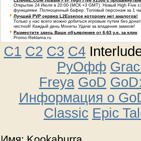
L2NAME.COM Новый PVP High Five x1500 с продвинуты
Открытие 24 Июля в 20:00 (МСК +3 GMT). Новый High Five 
функциями. Полноценный бафер. Топовый персонаж за 1 ча
Лучший PVP сервер L2Essence которому нет аналогов!
Только у нас всего можно добиться игровым путем без донат
честной! Каждый день Монеты Удачи за владение замком!
Разместите здесь Ваше объявление от 6,63 у.е. за клик
Promo-Reklama.ru
C1
C2
C3
C4
Interlud
РуОфф
Graci
Freya
GoD
GoD:
Информация о GoD
Classic
Epic Ta
Имя: Kookaburra