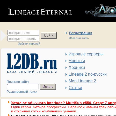
введите имя
Регистрация
введите пароль
Обратная связь
Забыли пароль?
Игровые серверы
Новости
Хроники
Lineage 2 по-русски
Мир Lineage 2
Поиск по сайту
Статьи
Расширенный поиск
Устал от обычного Interlude? MultiSub x550. Старт 7 авг
Один герой. Четыре профессии. Переноси навыки трёх саб-к
и открывай сотни комбинаций умений.