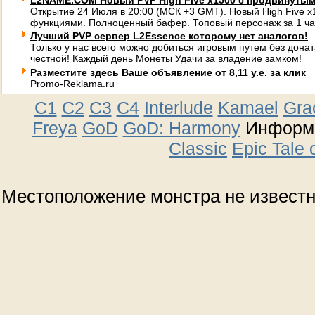
L2NAME.COM Новый PVP High Five x1500 с продвинуты
Открытие 24 Июля в 20:00 (МСК +3 GMT). Новый High Five 
функциями. Полноценный бафер. Топовый персонаж за 1 ча
Лучший PVP сервер L2Essence которому нет аналогов!
Только у нас всего можно добиться игровым путем без донат
честной! Каждый день Монеты Удачи за владение замком!
Разместите здесь Ваше объявление от 8,11 у.е. за клик
Promo-Reklama.ru
C1
C2
C3
C4
Interlude
Kamael
Gra
Freya
GoD
GoD: Harmony
Информа
Classic
Epic Tale 
Местоположение монстра не извест