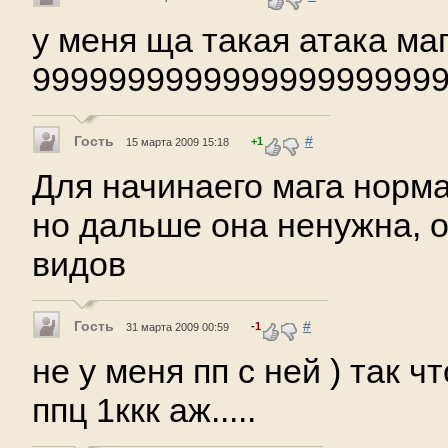
у меня ща такая атака ма
999999999999999999999
Гость
#
+1
15 марта 2009 15:18
Для начинаего мага норма
но дальше она ненужна, о
видов
Гость
#
-1
31 марта 2009 00:59
не у меня пп с ней ) так чт
ппц 1ккк аж.....