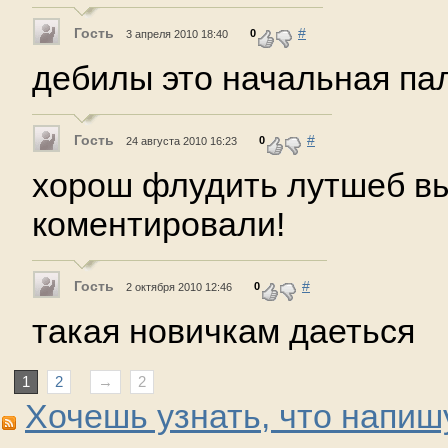
Гость
#
0
3 апреля 2010 18:40
дебилы это начальная па
Гость
#
0
24 августа 2010 16:23
хорош флудить лутшеб в
коментировали!
Гость
#
0
2 октября 2010 12:46
такая новичкам даеться
1
2
→
2
Хочешь узнать, что напиш