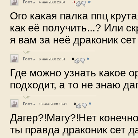
Гость
#
-1
4 мая 2008 20:04
Ого какая палка ппц крутая
как её получить...? Или 
я вам за неё драконик сет
Гость
#
0
6 мая 2008 22:51
Где можно узнать какое о
подходит, а то не знаю да
Гость
#
0
13 мая 2008 18:42
Дагер?!Магу?!Нет конечно))
ты правда драконик сет д