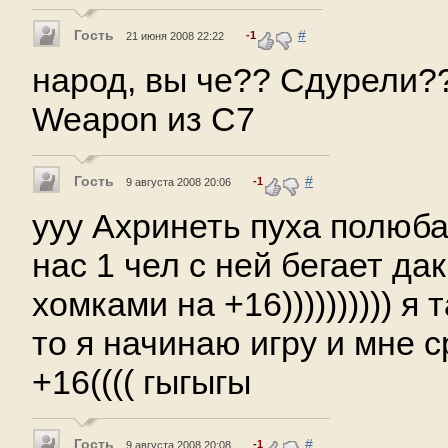
Гость
#
-1
21 июня 2008 22:22
народ, вы че?? Сдурели??
Weapon из С7
Гость
#
-1
9 августа 2008 20:06
ууу Ахринеть пуха полюба
нас 1 чел с ней бегает да
хомками на +16)))))))))) я
то я начинаю игру и мне с
+16(((( гыгыгы
Гость
#
-1
9 августа 2008 20:08