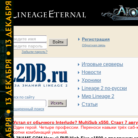
введите имя
Регистрация
введите пароль
Обратная связь
Забыли пароль?
Игровые серверы
Новости
Хроники
Lineage 2 по-русски
Мир Lineage 2
Поиск по сайту
Статьи
Расширенный поиск
Устал от обычного Interlude? MultiSub x550. Старт 7 авг
Один герой. Четыре профессии. Переноси навыки трёх саб-к
сотни комбинаций умений.