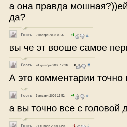
а она правда мошная?))е
да?
Гость
#
+1
2 ноября 2008 09:37
вы че эт вооше самое пер
Гость
#
0
24 декабря 2008 12:36
А это комментарии точно 
Гость
#
+1
3 января 2009 13:52
а вы точно все с головой
Гость
#
-1
21 января 2009 14:00