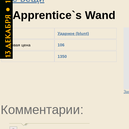
Apprentice`s Wand
Тип
Ударное (blunt)
Базовая цена
106
Вес
1350
За
Комментарии: