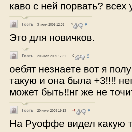
каво с ней порвать? всех уб
Гость
#
0
3 июля 2009 12:03
Это для новичков.
Гость
#
0
20 июля 2009 17:31
оебят незнаете вот я пол
такую и она была +3!!!! н
может быть!!нг же не точи
Гость
#
-1
20 июля 2009 19:13
На Руоффе видел какую то