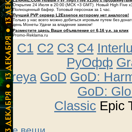
L2NAME.COM Новый PVP High Five x1500 с продвинуты
Открытие 24 Июля в 20:00 (МСК +3 GMT). Новый High Five 
Полноценный бафер. Топовый персонаж за 1 час.
Лучший PVP сервер L2Essence которому нет аналогов!
Только у нас всего можно добиться игровым путем без дона
день Монеты Удачи за владение замком!
Разместите здесь Ваше объявление от 6,16 у.е. за клик
Promo-Reklama.ru
C1
C2
C3
C4
Interl
РуОфф
Gr
Freya
GoD
GoD: Har
GoD: Glo
Classic
Epic 
Все вещи