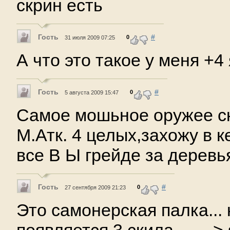
скрин есть
Гость
#
0
31 июля 2009 07:25
А что это такое у меня +4
Гость
#
0
5 августа 2009 15:47
Самое мошьное оружее ск
М.Атк. 4 целых,захожу в к
все В Ы грейде за деревь
Гость
#
0
27 сентября 2009 21:23
Это самонерская палка...
появляется 3 скила-------