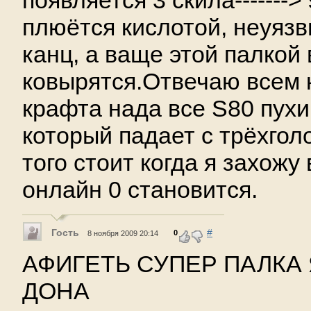
плюётся кислотой, неуязв
канц, а ваще этой палкой
ковырятся.Отвечаю всем к
крафта нада все S80 пухи
который падает с трёхгол
того стоит когда я захожу 
онлайн 0 становится.
Гость
#
0
8 ноября 2009 20:14
АФИГЕТЬ СУПЕР ПАЛКА 
ДОНА