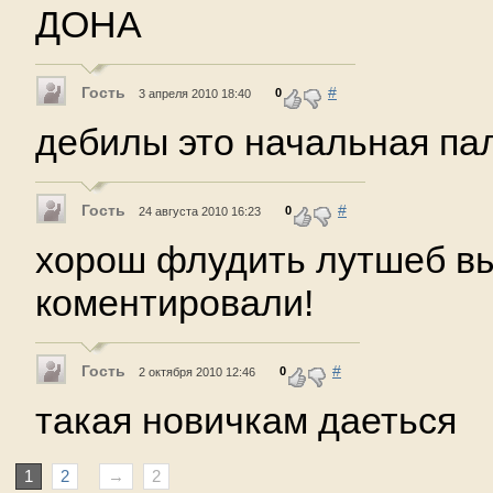
ДОНА
Гость
#
0
3 апреля 2010 18:40
дебилы это начальная па
Гость
#
0
24 августа 2010 16:23
хорош флудить лутшеб в
коментировали!
Гость
#
0
2 октября 2010 12:46
такая новичкам даеться
1
2
→
2