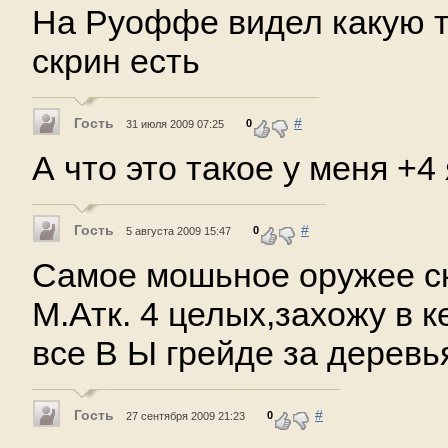
На Руоффе видел какую то
скрин есть
Гость
#
0
31 июля 2009 07:25
А что это такое у меня +4
Гость
#
0
5 августа 2009 15:47
Самое мошьное оружее ск
М.Атк. 4 целых,захожу в к
все В Ы грейде за деревь
Гость
#
0
27 сентября 2009 21:23