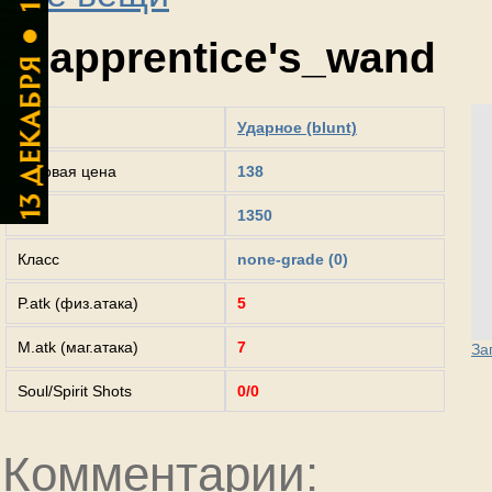
apprentice's_wand
Тип
Ударное (blunt)
Базовая цена
138
Вес
1350
Класс
none-grade (0)
P.atk (физ.атака)
5
M.atk (маг.атака)
7
За
Soul/Spirit Shots
0/0
Комментарии: