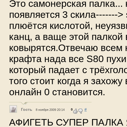
Это самонерская палка...
появляется 3 скила-------
плюётся кислотой, неуязв
канц, а ваще этой палкой
ковырятся.Отвечаю всем к
крафта нада все S80 пухи
который падает с трёхгол
того стоит когда я захожу 
онлайн 0 становится.
Гость
#
0
8 ноября 2009 20:14
АФИГЕТЬ СУПЕР ПАЛКА 