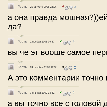
Гость
#
-1
20 августа 2008 23:26
а она правда мошная?))е
да?
Гость
#
+1
2 ноября 2008 09:37
вы че эт вооше самое пер
Гость
#
0
24 декабря 2008 12:36
А это комментарии точно 
Гость
#
+1
3 января 2009 13:52
а вы точно все с головой