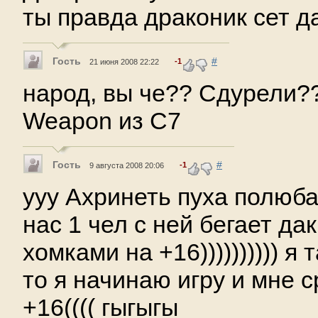
ты правда драконик сет д
Гость
#
-1
21 июня 2008 22:22
народ, вы че?? Сдурели??
Weapon из С7
Гость
#
-1
9 августа 2008 20:06
ууу Ахринеть пуха полюба
нас 1 чел с ней бегает да
хомками на +16)))))))))) я
то я начинаю игру и мне с
+16(((( гыгыгы