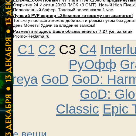
L2NAME.COM Новый PVP High Five x1500 с продвинуты
Открытие 24 Июля в 20:00 (МСК +3 GMT). Новый High Five 
Полноценный бафер. Топовый персонаж за 1 час.
Лучший PVP сервер L2Essence которому нет аналогов!
Только у нас всего можно добиться игровым путем без дона
день Монеты Удачи за владение замком!
Разместите здесь Ваше объявление от 7,27 у.е. за клик
Promo-Reklama.ru
C1
C2
C3
C4
Interl
РуОфф
Gr
Freya
GoD
GoD: Har
GoD: Glo
Classic
Epic 
Все вещи