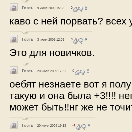
Гость
#
0
9 июня 2009 15:53
каво с ней порвать? всех уб
Гость
#
0
3 июля 2009 12:03
Это для новичков.
Гость
#
0
20 июля 2009 17:31
оебят незнаете вот я пол
такую и она была +3!!!! н
может быть!!нг же не точи
Гость
#
-1
20 июля 2009 19:13