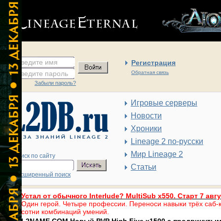
введите имя
Регистрация
введите пароль
Обратная связь
Забыли пароль?
Игровые серверы
Новости
Хроники
Lineage 2 по-русски
Мир Lineage 2
Поиск по сайту
Статьи
Расширенный поиск
Устал от обычного Interlude? MultiSub x550. Старт 7 авг
Один герой. Четыре профессии. Переноси навыки трёх саб-к
сотни комбинаций умений.