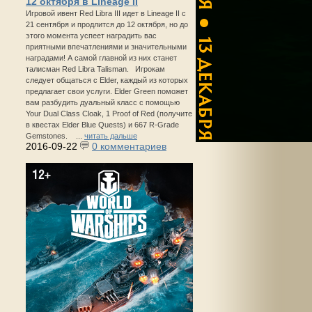
12 октября в Lineage II
Игровой ивент Red Libra III идет в Lineage II с
21 сентября и продлится до 12 октября, но до
этого момента успеет наградить вас
приятными впечатлениями и значительными
наградами! А самой главной из них станет
талисман Red Libra Talisman. Игрокам
следует общаться с Elder, каждый из которых
предлагает свои услуги. Elder Green поможет
вам разбудить дуальный класс с помощью
Your Dual Class Cloak, 1 Proof of Red (получите
в квестах Elder Blue Quests) и 667 R-Grade
Gemstones. ...
читать дальше
2016-09-22
0 комментариев