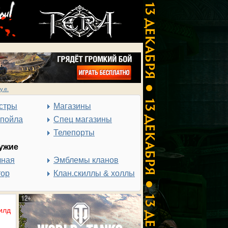
у.е.
стры
Магазины
спойла
Спец магазины
Телепорты
ужие
чная
Эмблемы кланов
тор
Клан.скиллы & холлы
илд