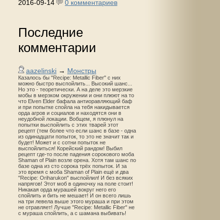
2016-09-14
0 комментариев
Последние
комментарии
aazelinski
→
Монстры
Казалось бы "Recipe: Metallic Fiber" с них
можно быстро выспойлить... Высокий шанс...
Но это - теоретически. А на деле это мерзкие
мобы в мерзком окружении и они плюют на то
что Elven Elder бафала антиоравляющий баф
и при попытке спойла на тебя накидывается
орда агров и социалов и находятся они в
неудобной локации. Вобщем, я плюнул на
попытки выспойлить с этих тварей этот
рецепт (тем более что если шанс в базе - одна
из одинадцати попыток, то это не значит так и
будет! Может и с сотни попыток не
выспойлиться! Корейский рандом! Выбил
рецепт где-то после падения сорокового моба
Shaman of Plain возле орена. Хотя там шанс по
базе одна из сто сорока трёх попыток. И за
это время с моба Shaman of Plain ещё и два
"Recipe: Oriharukon" выспойлил! И без всяких
напрягов! Этот моб в одиночку на поле стоит!
Никакая орда мурашей вокруг него его
спойлить и бить не мешает! И он всего лишь
на три левела выше этого мураша и при этом
не отравляет! Лучше "Recipe: Metallic Fiber" не
с мураша спойлить, а с шамана выбивать!