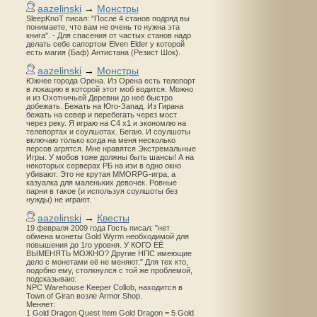
aazelinski
→
Монстры
SleepKnoT писал: "После 4 станов подряд вы
понимаете, что вам не очень то нужна эта
книга". - Для спасения от частых станов надо
делать себе сапортом Elven Elder у которой
есть магия (Баф) Антистана (Резист Шок).
aazelinski
→
Монстры
Южнее города Орена. Из Орена есть телепорт
в локацию в которой этот моб водится. Можно
и из Охотничьей Деревни до неё быстро
добежать. Бежать на Юго-Запад. Из Гирана
бежать на север и перебегать через мост
через реку. Я играю на С4 х1 и экономлю на
телепортах и соулшотах. Бегаю. И соулшоты
включаю только когда на меня несколько
персов агрятся. Мне нравятся Экстремальные
Игры. У мобов тоже должны быть шансы! А на
некоторых серверах РБ на изи в одно окно
убивают. Это не крутая MMORPG-игра, а
казуалка для маленьких девочек. Ровные
парни в такое (и используя соулшоты без
нужды) не играют.
aazelinski
→
Квесты
19 февраля 2009 года Гость писал: "нет
обмена монеты Gold Wyrm необходимой для
повышения до 1го уровня. У КОГО ЕЁ
ВЫМЕНЯТЬ МОЖНО? Другие НПС имеющие
дело с монетами её не меняют." Для тех кто,
подобно ему, столкнулся с той же проблемой,
подсказываю:
NPC Warehouse Keeper Collob, находится в
Town of Giran возле Armor Shop.
Меняет:
1 Gold Dragon Quest Item Gold Dragon = 5 Gold