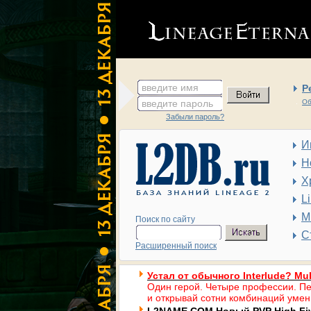
введите имя
Р
введите пароль
Об
Забыли пароль?
И
Н
Х
L
М
Поиск по сайту
С
Расширенный поиск
Устал от обычного Interlude? Mul
Один герой. Четыре профессии. Пе
и открывай сотни комбинаций умен