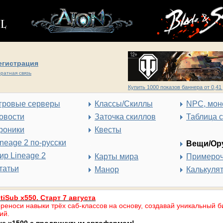
егистрация
ратная связь
Купить 1000 показов баннера от 0,41 
гровые серверы
Классы/Скиллы
NPC, мон
овости
Заточка скиллов
Таблица 
роники
Квесты
ineage 2 по-русски
Вещи/Ор
ир Lineage 2
Карты мира
Примеро
татьи
Манор
Калькуля
tiSub x550. Старт 7 августа
реноси навыки трёх саб-классов на основу, создавай уникальный б
ий.