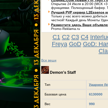
L2NAME.COM Новый PVP High Fi
Открытие 24 Июля в 20:00 (МСК +3
функциями. Полноценный бафер. Т
Лучший PVP сервер L2Essence к
Только у нас всего можно добиться
честной! Каждый день Монеты Удач
Разместите здесь Ваше объявлени
Promo-Reklama.ru
C1
C2
C3
C4
Interl
Freya
GoD
GoD: Ha
Cla
Все вещи
Demon's Staff
Тип
Ударное (b
Базовая цена
6130000
Вес
990