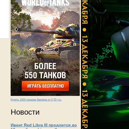
Купить 1000 показов баннера от 0,25 у.е.
Новости
Ивент Red Libra III продлится до