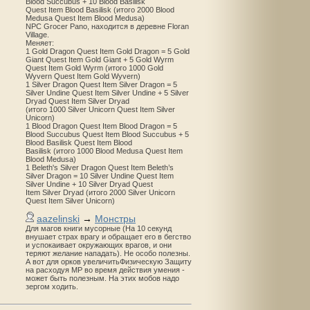
Blood Succubus + 10 Blood Basilisk
Quest Item Blood Basilisk (итого 2000 Blood
Medusa Quest Item Blood Medusa)
NPC Grocer Pano, находится в деревне Floran
Village.
Меняет:
1 Gold Dragon Quest Item Gold Dragon = 5 Gold
Giant Quest Item Gold Giant + 5 Gold Wyrm
Quest Item Gold Wyrm (итого 1000 Gold
Wyvern Quest Item Gold Wyvern)
1 Silver Dragon Quest Item Silver Dragon = 5
Silver Undine Quest Item Silver Undine + 5 Silver
Dryad Quest Item Silver Dryad
(итого 1000 Silver Unicorn Quest Item Silver
Unicorn)
1 Blood Dragon Quest Item Blood Dragon = 5
Blood Succubus Quest Item Blood Succubus + 5
Blood Basilisk Quest Item Blood
Basilisk (итого 1000 Blood Medusa Quest Item
Blood Medusa)
1 Beleth's Silver Dragon Quest Item Beleth’s
Silver Dragon = 10 Silver Undine Quest Item
Silver Undine + 10 Silver Dryad Quest
Item Silver Dryad (итого 2000 Silver Unicorn
Quest Item Silver Unicorn)
aazelinski
→
Монстры
Для магов книги мусорные (На 10 секунд
внушает страх врагу и обращает его в бегство
и успокаивает окружающих врагов, и они
теряют желание нападать). Не особо полезны.
А вот для орков увеличитьФизическую Защиту
на расходуя MP во время действия умения -
может быть полезным. На этих мобов надо
зергом ходить.