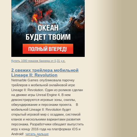
Купить 1000 показов баннера от 0,31 у.е.
2 свежих трейлера мобильной
Lineage II: Revolution
Netmarble Games опубликовала парочку
трейлеров к мобильной онлайновой игре
Lineage II: Revolution. Один из роликов сделан
на движке игры Unreal Engine 4. В нем
демонстрируются игровые зоны, скиллы,
обмундирование и персонажи проекта. В
мобильной Lineage II: Revolution будет
открытый игровой мир с осадами, системой
кланов и несколькими вариантами развития
персонажа. Разработчики обещают выпустить
игру к концу 2016 года на платформах iOS и
Android!
читать дальше