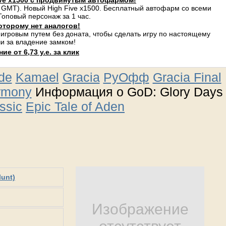
ve x1500 с продвинутым автофармом!
 GMT). Новый High Five x1500. Бесплатный автофарм со всеми
оповый персонаж за 1 час.
оторому нет аналогов!
 игровым путем без доната, чтобы сделать игру по настоящему
и за владение замком!
е от 6,73 у.е. за клик
ude
Kamael
Gracia
РуОфф
Gracia Final
rmony
Информация о GoD: Glory Days
ssic
Epic Tale of Aden
lunt)
Изображение