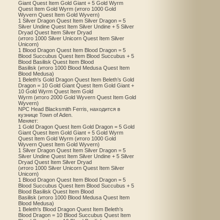
Giant Quest Item Gold Giant + 5 Gold Wyrm
Quest Item Gold Wyrm (итого 1000 Gold
Wyvern Quest Item Gold Wyvern)
1 Silver Dragon Quest Item Silver Dragon = 5
Silver Undine Quest Item Silver Undine + 5 Silver
Dryad Quest Item Silver Dryad
(итого 1000 Silver Unicorn Quest Item Silver
Unicorn)
1 Blood Dragon Quest Item Blood Dragon = 5
Blood Succubus Quest Item Blood Succubus + 5
Blood Basilisk Quest Item Blood
Basilisk (итого 1000 Blood Medusa Quest Item
Blood Medusa)
1 Beleth's Gold Dragon Quest Item Beleth’s Gold
Dragon = 10 Gold Giant Quest Item Gold Giant +
10 Gold Wyrm Quest Item Gold
Wyrm (итого 2000 Gold Wyvern Quest Item Gold
Wyvern)
NPC Head Blacksmith Ferris, находится в
кузнице Town of Aden.
Меняет:
1 Gold Dragon Quest Item Gold Dragon = 5 Gold
Giant Quest Item Gold Giant + 5 Gold Wyrm
Quest Item Gold Wyrm (итого 1000 Gold
Wyvern Quest Item Gold Wyvern)
1 Silver Dragon Quest Item Silver Dragon = 5
Silver Undine Quest Item Silver Undine + 5 Silver
Dryad Quest Item Silver Dryad
(итого 1000 Silver Unicorn Quest Item Silver
Unicorn)
1 Blood Dragon Quest Item Blood Dragon = 5
Blood Succubus Quest Item Blood Succubus + 5
Blood Basilisk Quest Item Blood
Basilisk (итого 1000 Blood Medusa Quest Item
Blood Medusa)
1 Beleth's Blood Dragon Quest Item Beleth’s
Blood Dragon = 10 Blood Succubus Quest Item