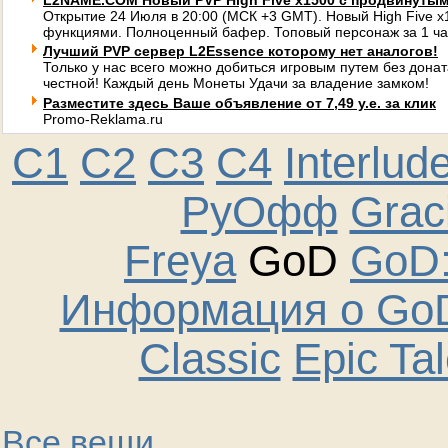
L2NAME.COM Новый PVP High Five x1500 с продвинуты
Открытие 24 Июля в 20:00 (МСК +3 GMT). Новый High Five 
функциями. Полноценный бафер. Топовый персонаж за 1 ча
Лучший PVP сервер L2Essence которому нет аналогов!
Только у нас всего можно добиться игровым путем без донат
честной! Каждый день Монеты Удачи за владение замком!
Разместите здесь Ваше объявление от 7,49 у.е. за клик
Promo-Reklama.ru
C1
C2
C3
C4
Interlud
РуОфф
Graci
Freya
GoD
GoD:
Информация о GoD
Classic
Epic Ta
Все вещи