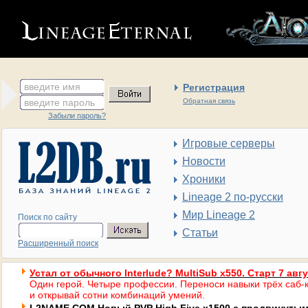
введите имя
Регистрация
введите пароль
Обратная связь
Забыли пароль?
Игровые серверы
Новости
Хроники
Lineage 2 по-русски
Мир Lineage 2
Поиск по сайту
Статьи
Расширенный поиск
Устал от обычного Interlude? MultiSub x550. Старт 7 авг
Один герой. Четыре профессии. Переноси навыки трёх саб-к
и открывай сотни комбинаций умений.