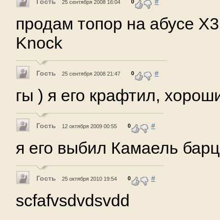
Гость
#
0
25 сентября 2008 16:04
продам топор на абусе Х3
Knock
Гость
#
0
25 сентября 2008 21:47
гы ) я его крафтил, хоро
Гость
#
0
12 октября 2009 00:55
я его выбил Камаель барц
Гость
#
0
25 октября 2010 19:54
scfafvsdvdsvdd