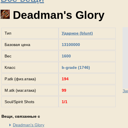
Deadman's Glory
Тип
Ударное (blunt)
Базовая цена
13100000
Вес
1600
Класс
b-grade (1746)
P.atk (физ.атака)
194
M.atk (маг.атака)
99
За
Soul/Spirit Shots
1/1
Вещи, связанные с
Deadman's Glory