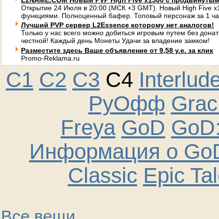
L2NAME.COM Новый PVP High Five x1500 с продвинуты
Открытие 24 Июля в 20:00 (МСК +3 GMT). Новый High Five 
функциями. Полноценный бафер. Топовый персонаж за 1 ча
Лучший PVP сервер L2Essence которому нет аналогов!
Только у нас всего можно добиться игровым путем без донат
честной! Каждый день Монеты Удачи за владение замком!
Разместите здесь Ваше объявление от 9,58 у.е. за клик
Promo-Reklama.ru
C1
C2
C3
C4
Interlud
РуОфф
Graci
Freya
GoD
GoD:
Информация о GoD
Classic
Epic Ta
Все вещи