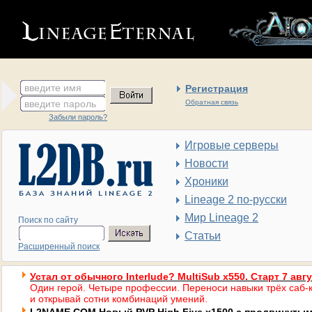
введите имя
Регистрация
введите пароль
Обратная связь
Забыли пароль?
Игровые серверы
Новости
Хроники
Lineage 2 по-русски
Мир Lineage 2
Поиск по сайту
Статьи
Расширенный поиск
Устал от обычного Interlude? MultiSub x550. Старт 7 авг
Один герой. Четыре профессии. Переноси навыки трёх саб-к
и открывай сотни комбинаций умений.