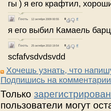
гы ) я его крафтил, хоро
Гость
#
0
12 октября 2009 00:55
я его выбил Камаель барц
Гость
#
0
25 октября 2010 19:54
scfafvsdvdsvdd
Хочешь узнать, что напиш
Подпишись на комментарии
Только
зарегистрирова
пользователи могут ост