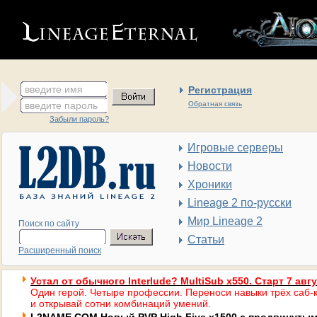
введите имя
Регистрация
введите пароль
Обратная связь
Забыли пароль?
Игровые серверы
Новости
Хроники
Lineage 2 по-русски
Мир Lineage 2
Поиск по сайту
Статьи
Расширенный поиск
Устал от обычного Interlude? MultiSub x550. Старт 7 авг
Один герой. Четыре профессии. Переноси навыки трёх саб-к
и открывай сотни комбинаций умений.