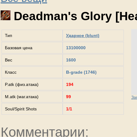
Deadman's Glory [Hea
Тип
Ударное (blunt)
Базовая цена
13100000
Вес
1600
Класс
B-grade (1746)
P.atk (физ.атака)
194
M.atk (маг.атака)
99
За
Soul/Spirit Shots
1/1
Комментарии: