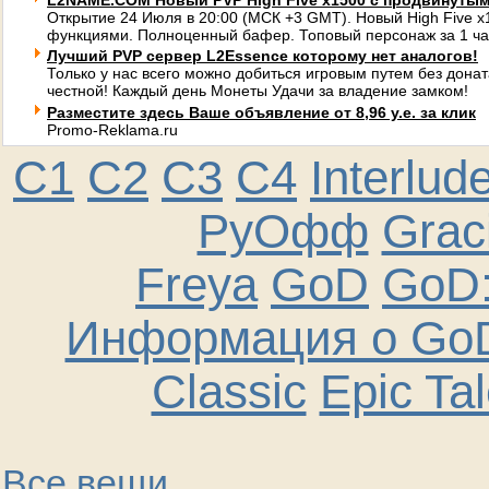
L2NAME.COM Новый PVP High Five x1500 с продвинуты
Открытие 24 Июля в 20:00 (МСК +3 GMT). Новый High Five 
функциями. Полноценный бафер. Топовый персонаж за 1 ча
Лучший PVP сервер L2Essence которому нет аналогов!
Только у нас всего можно добиться игровым путем без донат
честной! Каждый день Монеты Удачи за владение замком!
Разместите здесь Ваше объявление от 8,96 у.е. за клик
Promo-Reklama.ru
C1
C2
C3
C4
Interlud
РуОфф
Graci
Freya
GoD
GoD:
Информация о GoD
Classic
Epic Ta
Все вещи