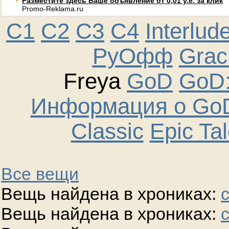
Разместите здесь Ваше объявление от 0,01 у.е. за клик
Promo-Reklama.ru
C1
C2
C3
C4
Interlud
РуОфф
Graci
Freya
GoD
GoD:
Информация о GoD
Classic
Epic Ta
Все вещи
Вещь найдена в хрониках:
Вещь найдена в хрониках: