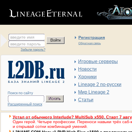
введите имя
Регистрация
введите пароль
Обратная связь
Забыли пароль?
Игровые серверы
Новости
Хроники
Lineage 2 по-русски
Мир Lineage 2
Поиск по сайту
Статьи
Расширенный поиск
Устал от обычного Interlude? MultiSub x550. Старт 7 авг
Один герой. Четыре профессии. Переноси навыки трёх саб-к
и открывай сотни комбинаций умений.