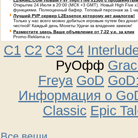
L2NAME.COM Новый PVP High Five x1500 с продвинуты
Открытие 24 Июля в 20:00 (МСК +3 GMT). Новый High Five 
функциями. Полноценный бафер. Топовый персонаж за 1 ча
Лучший PVP сервер L2Essence которому нет аналогов!
Только у нас всего можно добиться игровым путем без донат
честной! Каждый день Монеты Удачи за владение замком!
Разместите здесь Ваше объявление от 7,22 у.е. за клик
Promo-Reklama.ru
C1
C2
C3
C4
Interlud
РуОфф
Graci
Freya
GoD
GoD:
Информация о GoD
Classic
Epic Ta
Все вещи