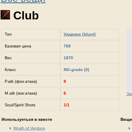
Club
Тип
Ударное (blunt)
Базовая цена
768
Вес
1870
Класс
NG-grade (0)
P.atk (физ.атака)
8
M.atk (маг.атака)
6
За
Soul/Spirit Shots
1/1
Используеться в квесте
Вещи
Wrath of Verdure