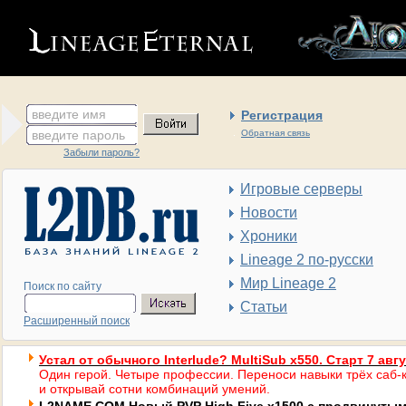
введите имя
Регистрация
введите пароль
Обратная связь
Забыли пароль?
Игровые серверы
Новости
Хроники
Lineage 2 по-русски
Мир Lineage 2
Поиск по сайту
Статьи
Расширенный поиск
Устал от обычного Interlude? MultiSub x550. Старт 7 авг
Один герой. Четыре профессии. Переноси навыки трёх саб-к
и открывай сотни комбинаций умений.