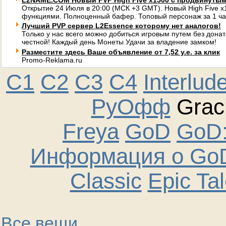
L2NAME.COM Новый PVP High Five x1500 с продвинуты
Открытие 24 Июля в 20:00 (МСК +3 GMT). Новый High Five 
функциями. Полноценный бафер. Топовый персонаж за 1 ча
Лучший PVP сервер L2Essence которому нет аналогов!
Только у нас всего можно добиться игровым путем без донат
честной! Каждый день Монеты Удачи за владение замком!
Разместите здесь Ваше объявление от 7,52 у.е. за клик
Promo-Reklama.ru
C1
C2
C3
C4
Interlud
РуОфф
Graci
Freya
GoD
GoD:
Информация о GoD
Classic
Epic Ta
Все вещи