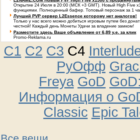
L2NAME.COM Новый PVP High Five x1500 с продвинуты
Открытие 24 Июля в 20:00 (МСК +3 GMT). Новый High Five 
функциями. Полноценный бафер. Топовый персонаж за 1 ча
Лучший PVP сервер L2Essence которому нет аналогов!
Только у нас всего можно добиться игровым путем без донат
честной! Каждый день Монеты Удачи за владение замком!
Разместите здесь Ваше объявление от 6,89 у.е. за клик
Promo-Reklama.ru
C1
C2
C3
C4
Interlud
РуОфф
Graci
Freya
GoD
GoD:
Информация о GoD
Classic
Epic Ta
Все вещи