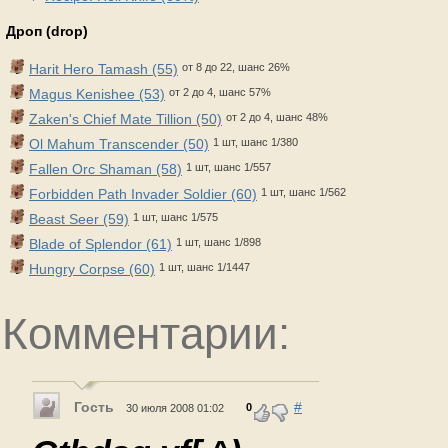
Дроп (drop)
Harit Hero Tamash (55)
от 8 до 22, шанс 26%
Magus Kenishee (53)
от 2 до 4, шанс 57%
Zaken's Chief Mate Tillion (50)
от 2 до 4, шанс 48%
Ol Mahum Transcender (50)
1 шт, шанс 1/380
Fallen Orc Shaman (58)
1 шт, шанс 1/557
Forbidden Path Invader Soldier (60)
1 шт, шанс 1/562
Beast Seer (59)
1 шт, шанс 1/575
Blade of Splendor (61)
1 шт, шанс 1/898
Hungry Corpse (60)
1 шт, шанс 1/1447
Комментарии:
Гость
#
0
30 июля 2008 01:02