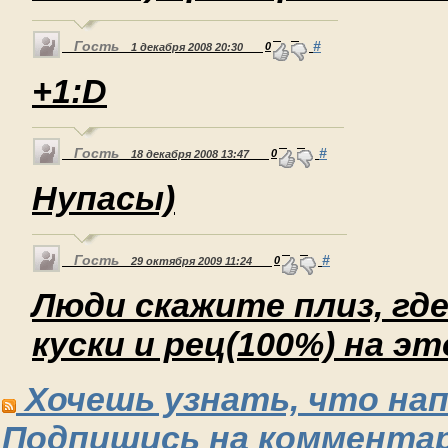
Гость
#
0
1 декабря 2008 20:30
+1:D
Гость
#
0
18 декабря 2008 13:47
Нупасы)
Гость
#
0
29 октября 2009 11:24
Люди скажите плиз, гд
куски и рец(100%) на эт
Хочешь узнать, что на
Подпишись на комментар