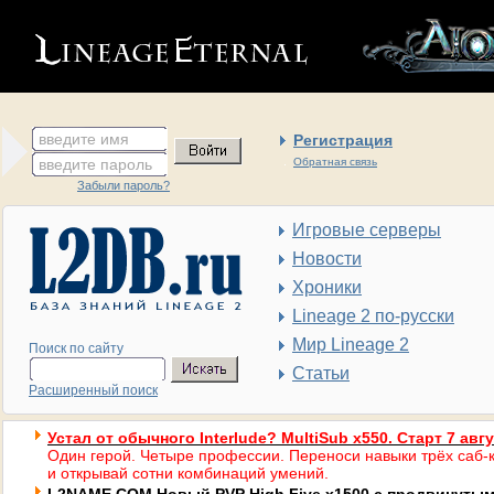
введите имя
Регистрация
введите пароль
Обратная связь
Забыли пароль?
Игровые серверы
Новости
Хроники
Lineage 2 по-русски
Мир Lineage 2
Поиск по сайту
Статьи
Расширенный поиск
Устал от обычного Interlude? MultiSub x550. Старт 7 авг
Один герой. Четыре профессии. Переноси навыки трёх саб-к
и открывай сотни комбинаций умений.