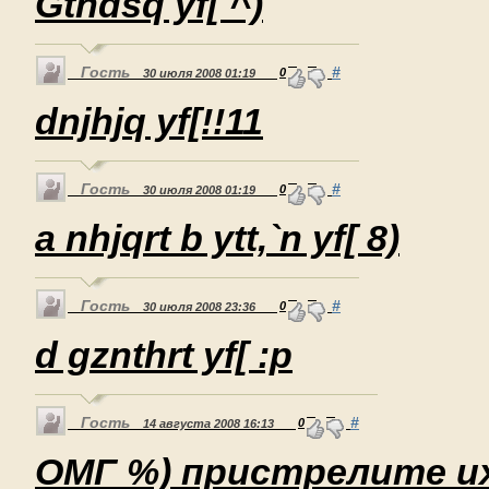
Gthdsq yf[ ^)
Гость
#
0
30 июля 2008 01:19
dnjhjq yf[!!11
Гость
#
0
30 июля 2008 01:19
a nhjqrt b ytt,`n yf[ 8)
Гость
#
0
30 июля 2008 23:36
d gznthrt yf[ :p
Гость
#
0
14 августа 2008 16:13
ОМГ %) пристрелите и