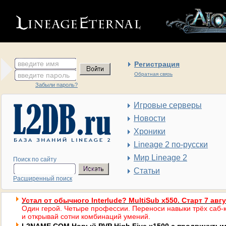
введите имя
Регистрация
введите пароль
Обратная связь
Забыли пароль?
Игровые серверы
Новости
Хроники
Lineage 2 по-русски
Мир Lineage 2
Поиск по сайту
Статьи
Расширенный поиск
Устал от обычного Interlude? MultiSub x550. Старт 7 авг
Один герой. Четыре профессии. Переноси навыки трёх саб-к
и открывай сотни комбинаций умений.