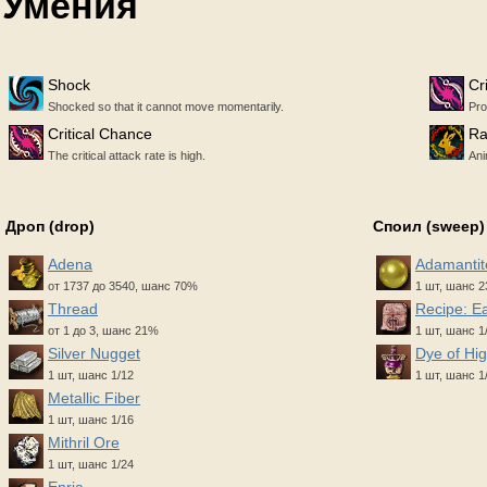
Умения
Shock
Cr
Shocked so that it cannot move momentarily.
Pro
Critical Chance
Ra
The critical attack rate is high.
Ani
Дроп (drop)
Споил (sweep)
Adena
Adamantit
от 1737 до 3540, шанс 70%
1 шт, шанс 
Thread
Recipe: Ea
от 1 до 3, шанс 21%
1 шт, шанс 1
Silver Nugget
Dye of Hi
1 шт, шанс 1/12
1 шт, шанс 1
Metallic Fiber
1 шт, шанс 1/16
Mithril Ore
1 шт, шанс 1/24