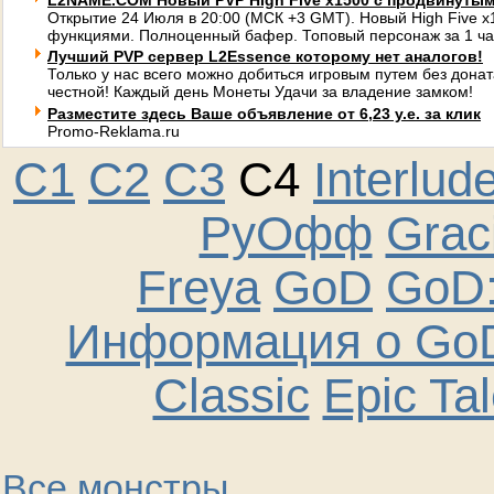
L2NAME.COM Новый PVP High Five x1500 с продвинуты
Открытие 24 Июля в 20:00 (МСК +3 GMT). Новый High Five 
функциями. Полноценный бафер. Топовый персонаж за 1 ча
Лучший PVP сервер L2Essence которому нет аналогов!
Только у нас всего можно добиться игровым путем без донат
честной! Каждый день Монеты Удачи за владение замком!
Разместите здесь Ваше объявление от 6,23 у.е. за клик
Promo-Reklama.ru
C1
C2
C3
C4
Interlud
РуОфф
Graci
Freya
GoD
GoD:
Информация о GoD
Classic
Epic Ta
Все монстры