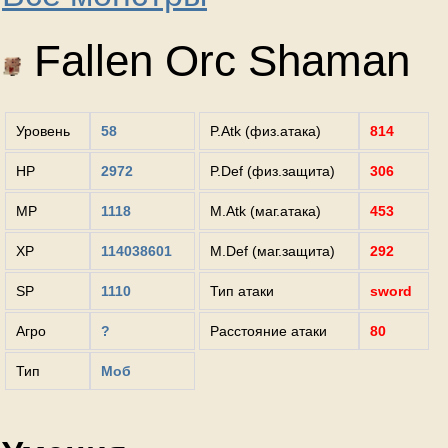
Fallen Orc Shaman
Уровень
58
P.Atk (физ.атака)
814
HP
2972
P.Def (физ.защита)
306
MP
1118
M.Atk (маг.атака)
453
XP
114038601
M.Def (маг.защита)
292
SP
1110
Тип атаки
sword
Агро
?
Расстояние атаки
80
Тип
Моб