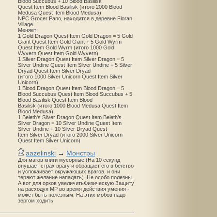
Blood Succubus + 10 Blood Basilisk
Quest Item Blood Basilisk (итого 2000 Blood
Medusa Quest Item Blood Medusa)
NPC Grocer Pano, находится в деревне Floran
Village.
Меняет:
1 Gold Dragon Quest Item Gold Dragon = 5 Gold
Giant Quest Item Gold Giant + 5 Gold Wyrm
Quest Item Gold Wyrm (итого 1000 Gold
Wyvern Quest Item Gold Wyvern)
1 Silver Dragon Quest Item Silver Dragon = 5
Silver Undine Quest Item Silver Undine + 5 Silver
Dryad Quest Item Silver Dryad
(итого 1000 Silver Unicorn Quest Item Silver
Unicorn)
1 Blood Dragon Quest Item Blood Dragon = 5
Blood Succubus Quest Item Blood Succubus + 5
Blood Basilisk Quest Item Blood
Basilisk (итого 1000 Blood Medusa Quest Item
Blood Medusa)
1 Beleth's Silver Dragon Quest Item Beleth’s
Silver Dragon = 10 Silver Undine Quest Item
Silver Undine + 10 Silver Dryad Quest
Item Silver Dryad (итого 2000 Silver Unicorn
Quest Item Silver Unicorn)
aazelinski
→
Монстры
Для магов книги мусорные (На 10 секунд
внушает страх врагу и обращает его в бегство
и успокаивает окружающих врагов, и они
теряют желание нападать). Не особо полезны.
А вот для орков увеличитьФизическую Защиту
на расходуя MP во время действия умения -
может быть полезным. На этих мобов надо
зергом ходить.