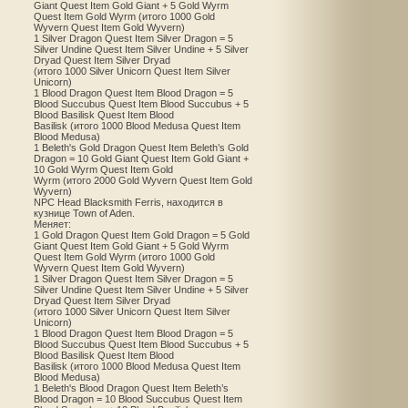
Giant Quest Item Gold Giant + 5 Gold Wyrm
Quest Item Gold Wyrm (итого 1000 Gold
Wyvern Quest Item Gold Wyvern)
1 Silver Dragon Quest Item Silver Dragon = 5
Silver Undine Quest Item Silver Undine + 5 Silver
Dryad Quest Item Silver Dryad
(итого 1000 Silver Unicorn Quest Item Silver
Unicorn)
1 Blood Dragon Quest Item Blood Dragon = 5
Blood Succubus Quest Item Blood Succubus + 5
Blood Basilisk Quest Item Blood
Basilisk (итого 1000 Blood Medusa Quest Item
Blood Medusa)
1 Beleth's Gold Dragon Quest Item Beleth’s Gold
Dragon = 10 Gold Giant Quest Item Gold Giant +
10 Gold Wyrm Quest Item Gold
Wyrm (итого 2000 Gold Wyvern Quest Item Gold
Wyvern)
NPC Head Blacksmith Ferris, находится в
кузнице Town of Aden.
Меняет:
1 Gold Dragon Quest Item Gold Dragon = 5 Gold
Giant Quest Item Gold Giant + 5 Gold Wyrm
Quest Item Gold Wyrm (итого 1000 Gold
Wyvern Quest Item Gold Wyvern)
1 Silver Dragon Quest Item Silver Dragon = 5
Silver Undine Quest Item Silver Undine + 5 Silver
Dryad Quest Item Silver Dryad
(итого 1000 Silver Unicorn Quest Item Silver
Unicorn)
1 Blood Dragon Quest Item Blood Dragon = 5
Blood Succubus Quest Item Blood Succubus + 5
Blood Basilisk Quest Item Blood
Basilisk (итого 1000 Blood Medusa Quest Item
Blood Medusa)
1 Beleth's Blood Dragon Quest Item Beleth’s
Blood Dragon = 10 Blood Succubus Quest Item