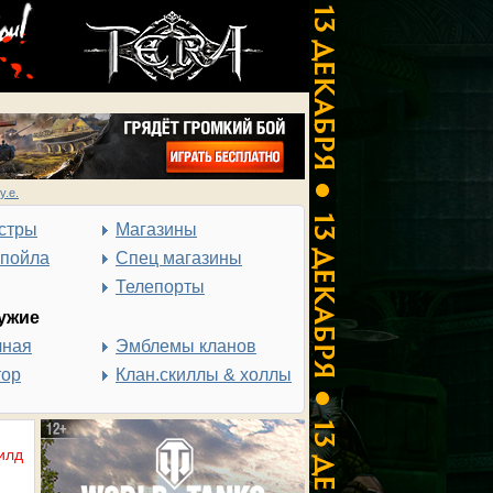
у.е.
стры
Магазины
спойла
Спец магазины
Телепорты
ужие
чная
Эмблемы кланов
тор
Клан.скиллы & холлы
илд