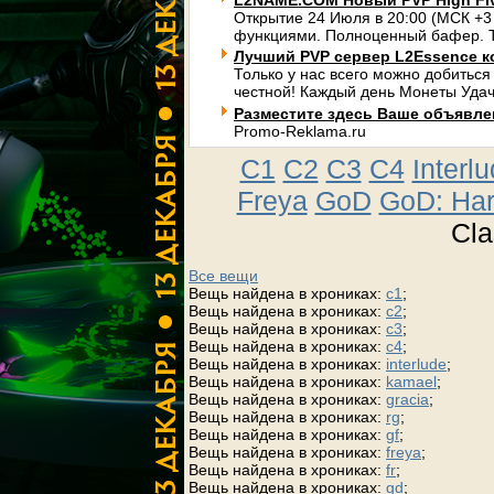
L2NAME.COM Новый PVP High Fi
Открытие 24 Июля в 20:00 (МСК +3
функциями. Полноценный бафер. Т
Лучший PVP сервер L2Essence к
Только у нас всего можно добиться
честной! Каждый день Монеты Удач
Разместите здесь Ваше объявлени
Promo-Reklama.ru
C1
C2
C3
C4
Interl
Freya
GoD
GoD: Ha
Cla
Все вещи
Вещь найдена в хрониках:
c1
;
Вещь найдена в хрониках:
c2
;
Вещь найдена в хрониках:
c3
;
Вещь найдена в хрониках:
c4
;
Вещь найдена в хрониках:
interlude
;
Вещь найдена в хрониках:
kamael
;
Вещь найдена в хрониках:
gracia
;
Вещь найдена в хрониках:
rg
;
Вещь найдена в хрониках:
gf
;
Вещь найдена в хрониках:
freya
;
Вещь найдена в хрониках:
fr
;
Вещь найдена в хрониках:
gd
;