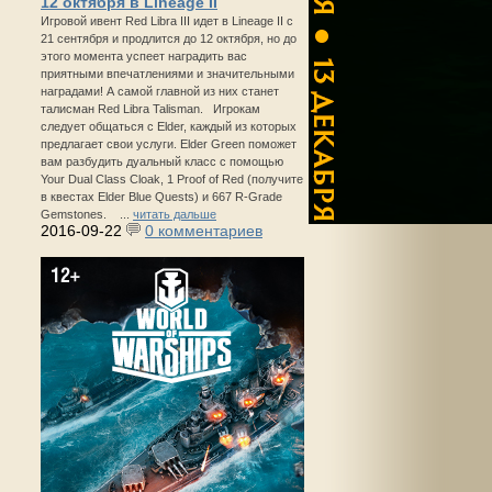
12 октября в Lineage II
Игровой ивент Red Libra III идет в Lineage II с
21 сентября и продлится до 12 октября, но до
этого момента успеет наградить вас
приятными впечатлениями и значительными
наградами! А самой главной из них станет
талисман Red Libra Talisman. Игрокам
следует общаться с Elder, каждый из которых
предлагает свои услуги. Elder Green поможет
вам разбудить дуальный класс с помощью
Your Dual Class Cloak, 1 Proof of Red (получите
в квестах Elder Blue Quests) и 667 R-Grade
Gemstones. ...
читать дальше
2016-09-22
0 комментариев