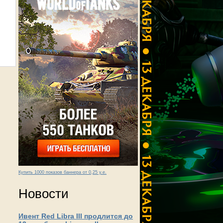
Купить 1000 показов баннера от 0,25 у.е.
Новости
Ивент Red Libra III продлится до