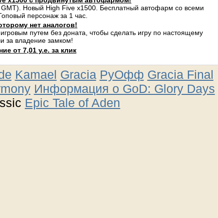
ve x1500 с продвинутым автофармом!
 GMT). Новый High Five x1500. Бесплатный автофарм со всеми
оповый персонаж за 1 час.
оторому нет аналогов!
 игровым путем без доната, чтобы сделать игру по настоящему
и за владение замком!
е от 7,01 у.е. за клик
ude
Kamael
Gracia
РуОфф
Gracia Final
rmony
Информация о GoD: Glory Days
ssic
Epic Tale of Aden