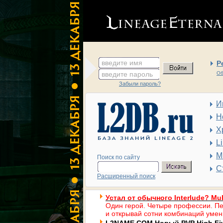
введите имя
Р
введите пароль
Об
Забыли пароль?
И
Н
Х
L
М
Поиск по сайту
С
Расширенный поиск
Устал от обычного Interlude? Mul
Один герой. Четыре профессии. Пе
и открывай сотни комбинаций умен