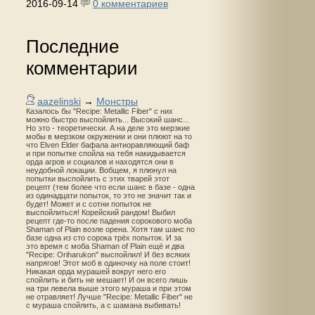
2016-09-14
0 комментариев
Последние
комментарии
aazelinski
→
Монстры
Казалось бы "Recipe: Metallic Fiber" с них
можно быстро выспойлить... Высокий шанс...
Но это - теоретически. А на деле это мерзкие
мобы в мерзком окружении и они плюют на то
что Elven Elder бафала антиоравляющий баф
и при попытке спойла на тебя накидывается
орда агров и социалов и находятся они в
неудобной локации. Вобщем, я плюнул на
попытки выспойлить с этих тварей этот
рецепт (тем более что если шанс в базе - одна
из одинадцати попыток, то это не значит так и
будет! Может и с сотни попыток не
выспойлиться! Корейский рандом! Выбил
рецепт где-то после падения сорокового моба
Shaman of Plain возле орена. Хотя там шанс по
базе одна из сто сорока трёх попыток. И за
это время с моба Shaman of Plain ещё и два
"Recipe: Oriharukon" выспойлил! И без всяких
напрягов! Этот моб в одиночку на поле стоит!
Никакая орда мурашей вокруг него его
спойлить и бить не мешает! И он всего лишь
на три левела выше этого мураша и при этом
не отравляет! Лучше "Recipe: Metallic Fiber" не
с мураша спойлить, а с шамана выбивать!