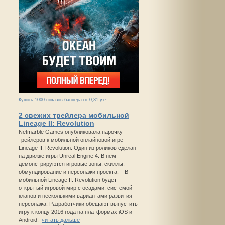
Купить 1000 показов баннера от 0,31 у.е.
2 свежих трейлера мобильной
Lineage II: Revolution
Netmarble Games опубликовала парочку
трейлеров к мобильной онлайновой игре
Lineage II: Revolution. Один из роликов сделан
на движке игры Unreal Engine 4. В нем
демонстрируются игровые зоны, скиллы,
обмундирование и персонажи проекта. В
мобильной Lineage II: Revolution будет
открытый игровой мир с осадами, системой
кланов и несколькими вариантами развития
персонажа. Разработчики обещают выпустить
игру к концу 2016 года на платформах iOS и
Android!
читать дальше