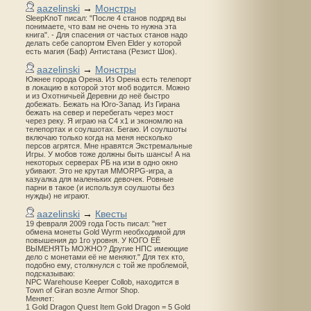
aazelinski
→
Монстры
SleepKnoT писал: "После 4 станов подряд вы
понимаете, что вам не очень то нужна эта
книга". - Для спасения от частых станов надо
делать себе сапортом Elven Elder у которой
есть магия (Баф) Антистана (Резист Шок).
aazelinski
→
Монстры
Южнее города Орена. Из Орена есть телепорт
в локацию в которой этот моб водится. Можно
и из Охотничьей Деревни до неё быстро
добежать. Бежать на Юго-Запад. Из Гирана
бежать на север и перебегать через мост
через реку. Я играю на С4 х1 и экономлю на
телепортах и соулшотах. Бегаю. И соулшоты
включаю только когда на меня несколько
персов агрятся. Мне нравятся Экстремальные
Игры. У мобов тоже должны быть шансы! А на
некоторых серверах РБ на изи в одно окно
убивают. Это не крутая MMORPG-игра, а
казуалка для маленьких девочек. Ровные
парни в такое (и используя соулшоты без
нужды) не играют.
aazelinski
→
Квесты
19 февраля 2009 года Гость писал: "нет
обмена монеты Gold Wyrm необходимой для
повышения до 1го уровня. У КОГО ЕЁ
ВЫМЕНЯТЬ МОЖНО? Другие НПС имеющие
дело с монетами её не меняют." Для тех кто,
подобно ему, столкнулся с той же проблемой,
подсказываю:
NPC Warehouse Keeper Collob, находится в
Town of Giran возле Armor Shop.
Меняет:
1 Gold Dragon Quest Item Gold Dragon = 5 Gold