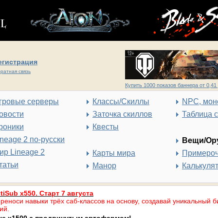
егистрация
ратная связь
Купить 1000 показов баннера от 0,41 
гровые серверы
Классы/Скиллы
NPC, мон
овости
Заточка скиллов
Таблица 
роники
Квесты
ineage 2 по-русски
Вещи/Ор
ир Lineage 2
Карты мира
Примеро
татьи
Манор
Калькуля
tiSub x550. Старт 7 августа
реноси навыки трёх саб-классов на основу, создавай уникальный б
ий.