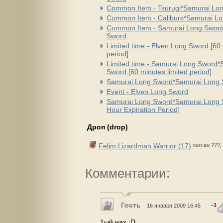
Common Item - Tsurugi*Samurai Lo
Common Item - Caliburs*Samurai L
Common Item - Samurai Long Swor
Sword
Limited time - Elven Long Sword [60 
period]
Limited time - Samurai Long Sword
Sword [60 minutes limited period]
Samurai Long Sword*Samurai Long
Event - Elven Long Sword
Samurai Long Sword*Samurai Long S
Hour Expiration Period]
Дроп (drop)
Felim Lizardman Warrior (17)
кол-во ???,
Комментарии:
Гость
-1
16 января 2009 16:45
1ый нах :D