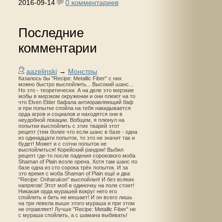
2016-09-14
0 комментариев
Последние
комментарии
aazelinski
→
Монстры
Казалось бы "Recipe: Metallic Fiber" с них
можно быстро выспойлить... Высокий шанс...
Но это - теоретически. А на деле это мерзкие
мобы в мерзком окружении и они плюют на то
что Elven Elder бафала антиоравляющий баф
и при попытке спойла на тебя накидывается
орда агров и социалов и находятся они в
неудобной локации. Вобщем, я плюнул на
попытки выспойлить с этих тварей этот
рецепт (тем более что если шанс в базе - одна
из одинадцати попыток, то это не значит так и
будет! Может и с сотни попыток не
выспойлиться! Корейский рандом! Выбил
рецепт где-то после падения сорокового моба
Shaman of Plain возле орена. Хотя там шанс по
базе одна из сто сорока трёх попыток. И за
это время с моба Shaman of Plain ещё и два
"Recipe: Oriharukon" выспойлил! И без всяких
напрягов! Этот моб в одиночку на поле стоит!
Никакая орда мурашей вокруг него его
спойлить и бить не мешает! И он всего лишь
на три левела выше этого мураша и при этом
не отравляет! Лучше "Recipe: Metallic Fiber" не
с мураша спойлить, а с шамана выбивать!