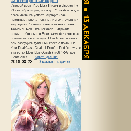
12 октября в Lineage II
Игровой ивент Red Libra III идет в Lineage II с
21 сентября и продлится до 12 октября, но до
этого момента успеет наградить вас
приятными впечатлениями и значительными
наградами! А самой главной из них станет
талисман Red Libra Talisman. Игрокам
следует общаться с Elder, каждый из которых
предлагает свои услуги. Elder Green поможет
вам разбудить дуальный класс с помощью
Your Dual Class Cloak, 1 Proof of Red (получите
в квестах Elder Blue Quests) и 667 R-Grade
Gemstones. ...
читать дальше
2016-09-22
0 комментариев