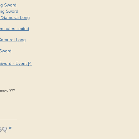
ng Sword
ong Sword
d*Samurai Long
minutes limited
*Samurai Long
 Sword
word - Event [4
 шанс ???
#