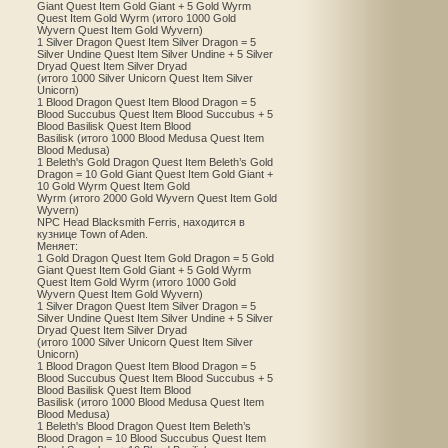
Giant Quest Item Gold Giant + 5 Gold Wyrm
Quest Item Gold Wyrm (итого 1000 Gold
Wyvern Quest Item Gold Wyvern)
1 Silver Dragon Quest Item Silver Dragon = 5
Silver Undine Quest Item Silver Undine + 5 Silver
Dryad Quest Item Silver Dryad
(итого 1000 Silver Unicorn Quest Item Silver
Unicorn)
1 Blood Dragon Quest Item Blood Dragon = 5
Blood Succubus Quest Item Blood Succubus + 5
Blood Basilisk Quest Item Blood
Basilisk (итого 1000 Blood Medusa Quest Item
Blood Medusa)
1 Beleth's Gold Dragon Quest Item Beleth’s Gold
Dragon = 10 Gold Giant Quest Item Gold Giant +
10 Gold Wyrm Quest Item Gold
Wyrm (итого 2000 Gold Wyvern Quest Item Gold
Wyvern)
NPC Head Blacksmith Ferris, находится в
кузнице Town of Aden.
Меняет:
1 Gold Dragon Quest Item Gold Dragon = 5 Gold
Giant Quest Item Gold Giant + 5 Gold Wyrm
Quest Item Gold Wyrm (итого 1000 Gold
Wyvern Quest Item Gold Wyvern)
1 Silver Dragon Quest Item Silver Dragon = 5
Silver Undine Quest Item Silver Undine + 5 Silver
Dryad Quest Item Silver Dryad
(итого 1000 Silver Unicorn Quest Item Silver
Unicorn)
1 Blood Dragon Quest Item Blood Dragon = 5
Blood Succubus Quest Item Blood Succubus + 5
Blood Basilisk Quest Item Blood
Basilisk (итого 1000 Blood Medusa Quest Item
Blood Medusa)
1 Beleth's Blood Dragon Quest Item Beleth’s
Blood Dragon = 10 Blood Succubus Quest Item