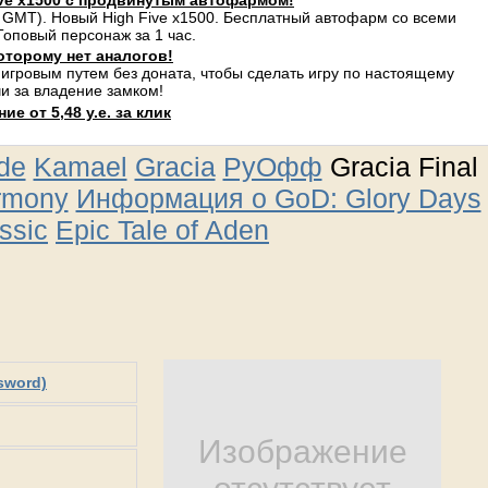
ve x1500 с продвинутым автофармом!
 GMT). Новый High Five x1500. Бесплатный автофарм со всеми
оповый персонаж за 1 час.
оторому нет аналогов!
 игровым путем без доната, чтобы сделать игру по настоящему
и за владение замком!
е от 5,48 у.е. за клик
ude
Kamael
Gracia
РуОфф
Gracia Final
rmony
Информация о GoD: Glory Days
ssic
Epic Tale of Aden
sword)
Изображение