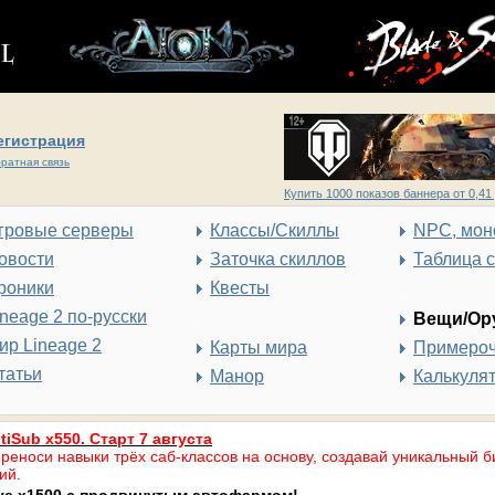
егистрация
ратная связь
Купить 1000 показов баннера от 0,41 
гровые серверы
Классы/Скиллы
NPC, мон
овости
Заточка скиллов
Таблица 
роники
Квесты
ineage 2 по-русски
Вещи/Ор
ир Lineage 2
Карты мира
Примеро
татьи
Манор
Калькуля
tiSub x550. Старт 7 августа
реноси навыки трёх саб-классов на основу, создавай уникальный б
ий.