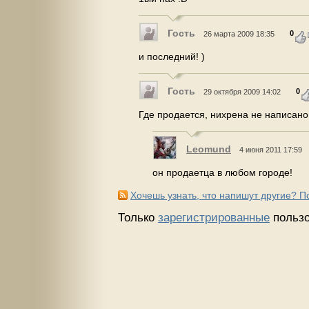
Гость
0
26 марта 2009 18:35
и последний! )
Гость
0
29 октября 2009 14:02
Где продается, нихрена не написано
Leomund
4 июня 2011 17:59
он продаетца в любом городе!
Хочешь узнать, что напишут другие? 
Только
зарегистрированные
пользо