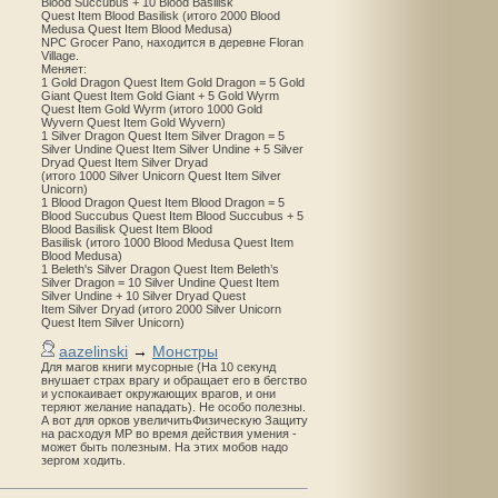
Blood Succubus + 10 Blood Basilisk
Quest Item Blood Basilisk (итого 2000 Blood
Medusa Quest Item Blood Medusa)
NPC Grocer Pano, находится в деревне Floran
Village.
Меняет:
1 Gold Dragon Quest Item Gold Dragon = 5 Gold
Giant Quest Item Gold Giant + 5 Gold Wyrm
Quest Item Gold Wyrm (итого 1000 Gold
Wyvern Quest Item Gold Wyvern)
1 Silver Dragon Quest Item Silver Dragon = 5
Silver Undine Quest Item Silver Undine + 5 Silver
Dryad Quest Item Silver Dryad
(итого 1000 Silver Unicorn Quest Item Silver
Unicorn)
1 Blood Dragon Quest Item Blood Dragon = 5
Blood Succubus Quest Item Blood Succubus + 5
Blood Basilisk Quest Item Blood
Basilisk (итого 1000 Blood Medusa Quest Item
Blood Medusa)
1 Beleth's Silver Dragon Quest Item Beleth’s
Silver Dragon = 10 Silver Undine Quest Item
Silver Undine + 10 Silver Dryad Quest
Item Silver Dryad (итого 2000 Silver Unicorn
Quest Item Silver Unicorn)
aazelinski
→
Монстры
Для магов книги мусорные (На 10 секунд
внушает страх врагу и обращает его в бегство
и успокаивает окружающих врагов, и они
теряют желание нападать). Не особо полезны.
А вот для орков увеличитьФизическую Защиту
на расходуя MP во время действия умения -
может быть полезным. На этих мобов надо
зергом ходить.