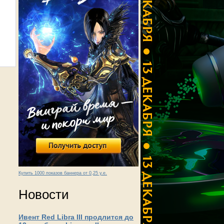
Купить 1000 показов баннера от 0,25 у.е.
Новости
Ивент Red Libra III продлится до