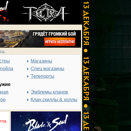
у.е.
стры
Магазины
спойла
Спец магазины
Телепорты
ужие
чная
Эмблемы кланов
тор
Клан.скиллы & холлы
илд