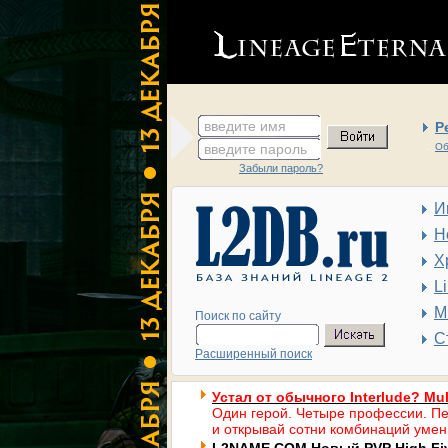
введите имя
Р
введите пароль
Об
Забыли пароль?
И
Н
Х
L
М
Поиск по сайту
С
Расширенный поиск
Устал от обычного Interlude? Mul
Один герой. Четыре профессии. Пе
и открывай сотни комбинаций умен