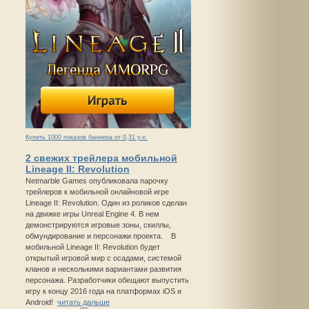
Купить 1000 показов баннера от 0,31 у.е.
2 свежих трейлера мобильной
Lineage II: Revolution
Netmarble Games опубликовала парочку
трейлеров к мобильной онлайновой игре
Lineage II: Revolution. Один из роликов сделан
на движке игры Unreal Engine 4. В нем
демонстрируются игровые зоны, скиллы,
обмундирование и персонажи проекта. В
мобильной Lineage II: Revolution будет
открытый игровой мир с осадами, системой
кланов и несколькими вариантами развития
персонажа. Разработчики обещают выпустить
игру к концу 2016 года на платформах iOS и
Android!
читать дальше