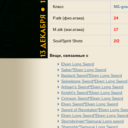
Класс
NG-gra
P.atk (физ.атака)
24
M.atk (маг.атака)
17
Soul/Spirit Shots
2/2
Вещи, связанные с
Elven Long Sword
Saber*Elven Long Sword
Bastard Sword*Elven Long Sword
Spinebone Sword*Elven Long Sword
Artisan's Sword*Elven Long Sword
Knight's Sword*Elven Long Sword
Crimson Sword*Elven Long Sword
Elven Sword*Elven Long Sword
Sword of Revolution*Elven Long Swo
Elven Long Sword*Elven Long Swor
Stormbringer*Samurai Long sword
Shamshir*Samurai Long Sword