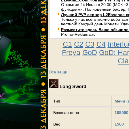
L2NAME.COM Новый PVP High Fi
Открытие 24 Июля в 20:00 (МСК +3
функциями. Полноценный бафер. Т
Лучший PVP сервер L2Essence к
Только у нас всего можно добиться
честной! Каждый день Монеты Удач
Разместите здесь Ваше объявлени
Promo-Reklama.ru
C1
C2
C3
C4
Interl
Freya
GoD
GoD: Ha
Cla
Все вещи
Long Sword
Тип
Мечи (
Базовая цена
105000
Вес
1560