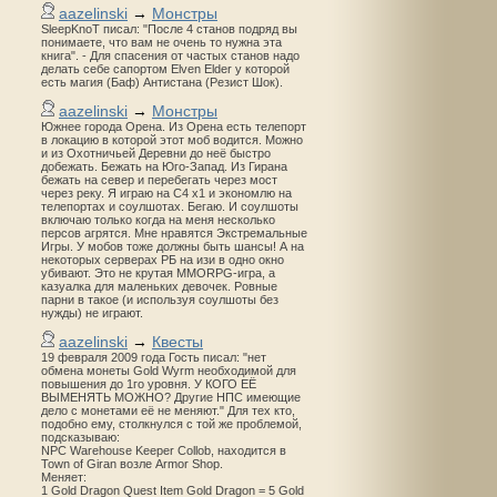
aazelinski
→
Монстры
SleepKnoT писал: "После 4 станов подряд вы
понимаете, что вам не очень то нужна эта
книга". - Для спасения от частых станов надо
делать себе сапортом Elven Elder у которой
есть магия (Баф) Антистана (Резист Шок).
aazelinski
→
Монстры
Южнее города Орена. Из Орена есть телепорт
в локацию в которой этот моб водится. Можно
и из Охотничьей Деревни до неё быстро
добежать. Бежать на Юго-Запад. Из Гирана
бежать на север и перебегать через мост
через реку. Я играю на С4 х1 и экономлю на
телепортах и соулшотах. Бегаю. И соулшоты
включаю только когда на меня несколько
персов агрятся. Мне нравятся Экстремальные
Игры. У мобов тоже должны быть шансы! А на
некоторых серверах РБ на изи в одно окно
убивают. Это не крутая MMORPG-игра, а
казуалка для маленьких девочек. Ровные
парни в такое (и используя соулшоты без
нужды) не играют.
aazelinski
→
Квесты
19 февраля 2009 года Гость писал: "нет
обмена монеты Gold Wyrm необходимой для
повышения до 1го уровня. У КОГО ЕЁ
ВЫМЕНЯТЬ МОЖНО? Другие НПС имеющие
дело с монетами её не меняют." Для тех кто,
подобно ему, столкнулся с той же проблемой,
подсказываю:
NPC Warehouse Keeper Collob, находится в
Town of Giran возле Armor Shop.
Меняет:
1 Gold Dragon Quest Item Gold Dragon = 5 Gold