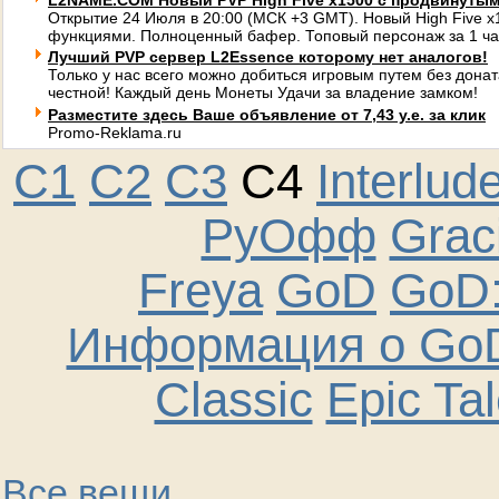
L2NAME.COM Новый PVP High Five x1500 с продвинуты
Открытие 24 Июля в 20:00 (МСК +3 GMT). Новый High Five 
функциями. Полноценный бафер. Топовый персонаж за 1 ча
Лучший PVP сервер L2Essence которому нет аналогов!
Только у нас всего можно добиться игровым путем без донат
честной! Каждый день Монеты Удачи за владение замком!
Разместите здесь Ваше объявление от 7,43 у.е. за клик
Promo-Reklama.ru
C1
C2
C3
C4
Interlud
РуОфф
Graci
Freya
GoD
GoD:
Информация о GoD
Classic
Epic Ta
Все вещи