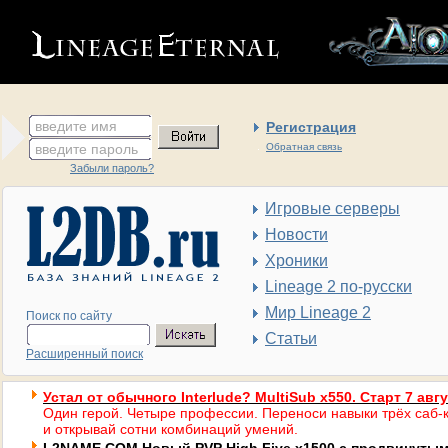
введите имя
Регистрация
введите пароль
Обратная связь
Забыли пароль?
Игровые серверы
Новости
Хроники
Lineage 2 по-русски
Мир Lineage 2
Поиск по сайту
Статьи
Расширенный поиск
Устал от обычного Interlude? MultiSub x550. Старт 7 авг
Один герой. Четыре профессии. Переноси навыки трёх саб-к
и открывай сотни комбинаций умений.