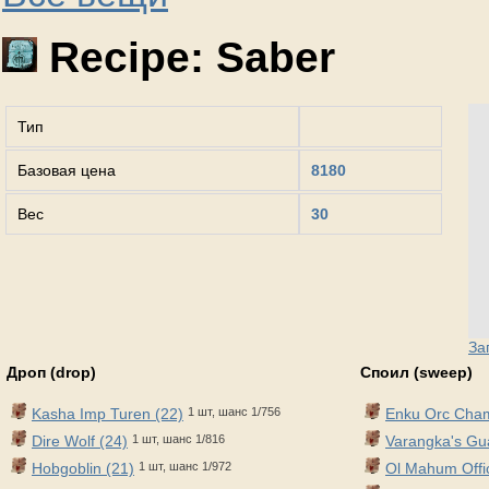
Recipe: Saber
Тип
Базовая цена
8180
Вес
30
За
Дроп (drop)
Споил (sweep)
Kasha Imp Turen (22)
1 шт, шанс 1/756
Enku Orc Cham
Dire Wolf (24)
1 шт, шанс 1/816
Varangka's Gu
Hobgoblin (21)
1 шт, шанс 1/972
Ol Mahum Offic