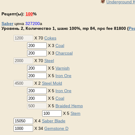
Underground K
Рецепт(ы):
100
%
Saber
цена
327200
a
Уровень 2, Количество 1, шанс 100%, mp 84, npc fee 81800 (
Ре
X 70
Cokes
X 3
Coal
X 3
Charcoal
X 70
Steel
X 5
Varnish
X 5
Iron Ore
X 2
Steel Mold
X 5
Iron Ore
X 5
Coal
X 5
Braided Hemp
X 5
Stem
X 4
Saber Blade
X 34
Gemstone D