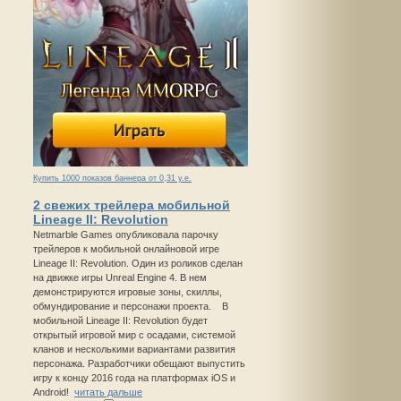
Купить 1000 показов баннера от 0,31 у.е.
2 свежих трейлера мобильной
Lineage II: Revolution
Netmarble Games опубликовала парочку
трейлеров к мобильной онлайновой игре
Lineage II: Revolution. Один из роликов сделан
на движке игры Unreal Engine 4. В нем
демонстрируются игровые зоны, скиллы,
обмундирование и персонажи проекта. В
мобильной Lineage II: Revolution будет
открытый игровой мир с осадами, системой
кланов и несколькими вариантами развития
персонажа. Разработчики обещают выпустить
игру к концу 2016 года на платформах iOS и
Android!
читать дальше