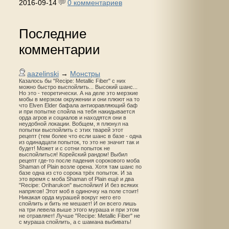
2016-09-14
0 комментариев
Последние
комментарии
aazelinski
→
Монстры
Казалось бы "Recipe: Metallic Fiber" с них
можно быстро выспойлить... Высокий шанс...
Но это - теоретически. А на деле это мерзкие
мобы в мерзком окружении и они плюют на то
что Elven Elder бафала антиоравляющий баф
и при попытке спойла на тебя накидывается
орда агров и социалов и находятся они в
неудобной локации. Вобщем, я плюнул на
попытки выспойлить с этих тварей этот
рецепт (тем более что если шанс в базе - одна
из одинадцати попыток, то это не значит так и
будет! Может и с сотни попыток не
выспойлиться! Корейский рандом! Выбил
рецепт где-то после падения сорокового моба
Shaman of Plain возле орена. Хотя там шанс по
базе одна из сто сорока трёх попыток. И за
это время с моба Shaman of Plain ещё и два
"Recipe: Oriharukon" выспойлил! И без всяких
напрягов! Этот моб в одиночку на поле стоит!
Никакая орда мурашей вокруг него его
спойлить и бить не мешает! И он всего лишь
на три левела выше этого мураша и при этом
не отравляет! Лучше "Recipe: Metallic Fiber" не
с мураша спойлить, а с шамана выбивать!