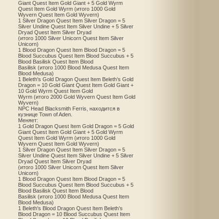
Giant Quest Item Gold Giant + 5 Gold Wyrm
Quest Item Gold Wyrm (итого 1000 Gold
Wyvern Quest Item Gold Wyvern)
1 Silver Dragon Quest Item Silver Dragon = 5
Silver Undine Quest Item Silver Undine + 5 Silver
Dryad Quest Item Silver Dryad
(итого 1000 Silver Unicorn Quest Item Silver
Unicorn)
1 Blood Dragon Quest Item Blood Dragon = 5
Blood Succubus Quest Item Blood Succubus + 5
Blood Basilisk Quest Item Blood
Basilisk (итого 1000 Blood Medusa Quest Item
Blood Medusa)
1 Beleth's Gold Dragon Quest Item Beleth’s Gold
Dragon = 10 Gold Giant Quest Item Gold Giant +
10 Gold Wyrm Quest Item Gold
Wyrm (итого 2000 Gold Wyvern Quest Item Gold
Wyvern)
NPC Head Blacksmith Ferris, находится в
кузнице Town of Aden.
Меняет:
1 Gold Dragon Quest Item Gold Dragon = 5 Gold
Giant Quest Item Gold Giant + 5 Gold Wyrm
Quest Item Gold Wyrm (итого 1000 Gold
Wyvern Quest Item Gold Wyvern)
1 Silver Dragon Quest Item Silver Dragon = 5
Silver Undine Quest Item Silver Undine + 5 Silver
Dryad Quest Item Silver Dryad
(итого 1000 Silver Unicorn Quest Item Silver
Unicorn)
1 Blood Dragon Quest Item Blood Dragon = 5
Blood Succubus Quest Item Blood Succubus + 5
Blood Basilisk Quest Item Blood
Basilisk (итого 1000 Blood Medusa Quest Item
Blood Medusa)
1 Beleth's Blood Dragon Quest Item Beleth’s
Blood Dragon = 10 Blood Succubus Quest Item