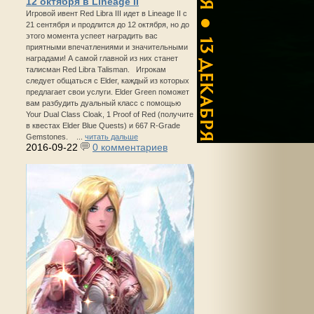
12 октября в Lineage II
Игровой ивент Red Libra III идет в Lineage II с
21 сентября и продлится до 12 октября, но до
этого момента успеет наградить вас
приятными впечатлениями и значительными
наградами! А самой главной из них станет
талисман Red Libra Talisman. Игрокам
следует общаться с Elder, каждый из которых
предлагает свои услуги. Elder Green поможет
вам разбудить дуальный класс с помощью
Your Dual Class Cloak, 1 Proof of Red (получите
в квестах Elder Blue Quests) и 667 R-Grade
Gemstones. ...
читать дальше
2016-09-22
0 комментариев