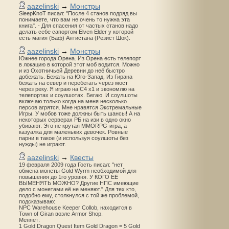
aazelinski
→
Монстры
SleepKnoT писал: "После 4 станов подряд вы
понимаете, что вам не очень то нужна эта
книга". - Для спасения от частых станов надо
делать себе сапортом Elven Elder у которой
есть магия (Баф) Антистана (Резист Шок).
aazelinski
→
Монстры
Южнее города Орена. Из Орена есть телепорт
в локацию в которой этот моб водится. Можно
и из Охотничьей Деревни до неё быстро
добежать. Бежать на Юго-Запад. Из Гирана
бежать на север и перебегать через мост
через реку. Я играю на С4 х1 и экономлю на
телепортах и соулшотах. Бегаю. И соулшоты
включаю только когда на меня несколько
персов агрятся. Мне нравятся Экстремальные
Игры. У мобов тоже должны быть шансы! А на
некоторых серверах РБ на изи в одно окно
убивают. Это не крутая MMORPG-игра, а
казуалка для маленьких девочек. Ровные
парни в такое (и используя соулшоты без
нужды) не играют.
aazelinski
→
Квесты
19 февраля 2009 года Гость писал: "нет
обмена монеты Gold Wyrm необходимой для
повышения до 1го уровня. У КОГО ЕЁ
ВЫМЕНЯТЬ МОЖНО? Другие НПС имеющие
дело с монетами её не меняют." Для тех кто,
подобно ему, столкнулся с той же проблемой,
подсказываю:
NPC Warehouse Keeper Collob, находится в
Town of Giran возле Armor Shop.
Меняет:
1 Gold Dragon Quest Item Gold Dragon = 5 Gold