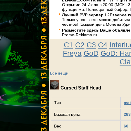
L2NAME.COM Новый PVP High Fi
Открытие 24 Июля в 20:00 (МСК +3
функциями. Полноценный бафер. Т
Лучший PVP сервер L2Essence к
Только у нас всего можно добиться
честной! Каждый день Монеты Удач
Разместите здесь Ваше объявлени
Promo-Reklama.ru
C1
C2
C3
C4
Interl
Freya
GoD
GoD: Ha
Cla
Все вещи
Cursed Staff Head
Тип
mat
Базовая цена
283
Вес
60