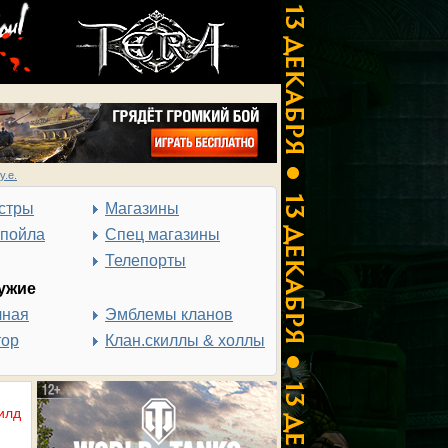
у.е.
стры
Магазины
спойла
Спец магазины
Телепорты
ужие
чная
Эмблемы кланов
тор
Клан.скиллы & холлы
илд