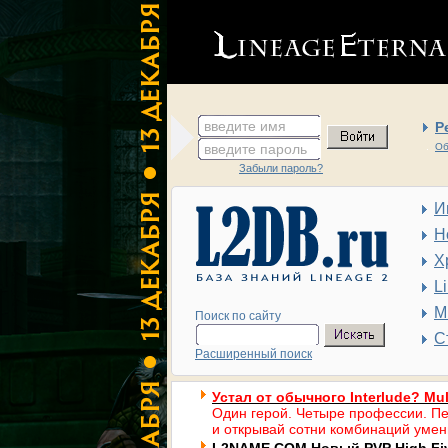
введите имя
Р
введите пароль
Об
Забыли пароль?
И
Н
Х
L
М
Поиск по сайту
С
Расширенный поиск
Устал от обычного Interlude? Mul
Один герой. Четыре профессии. Пе
и открывай сотни комбинаций умен