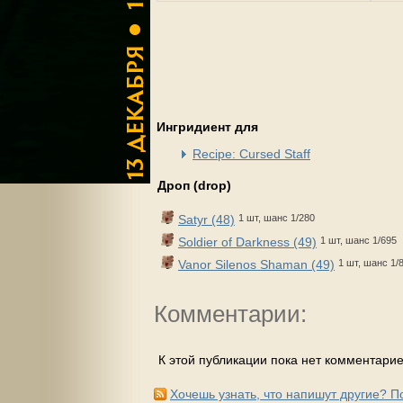
Ингридиент для
Recipe: Cursed Staff
Дроп (drop)
Satyr (48)
1 шт, шанс 1/280
Soldier of Darkness (49)
1 шт, шанс 1/695
Vanor Silenos Shaman (49)
1 шт, шанс 1/
Комментарии:
К этой публикации пока нет комментарие
Хочешь узнать, что напишут другие? 