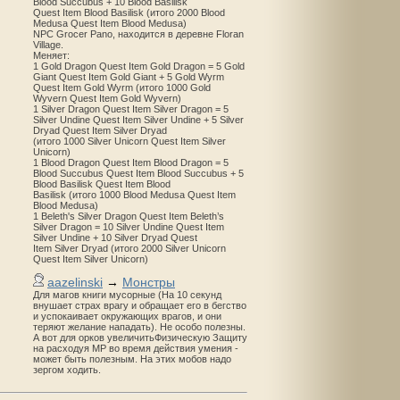
Blood Succubus + 10 Blood Basilisk
Quest Item Blood Basilisk (итого 2000 Blood
Medusa Quest Item Blood Medusa)
NPC Grocer Pano, находится в деревне Floran
Village.
Меняет:
1 Gold Dragon Quest Item Gold Dragon = 5 Gold
Giant Quest Item Gold Giant + 5 Gold Wyrm
Quest Item Gold Wyrm (итого 1000 Gold
Wyvern Quest Item Gold Wyvern)
1 Silver Dragon Quest Item Silver Dragon = 5
Silver Undine Quest Item Silver Undine + 5 Silver
Dryad Quest Item Silver Dryad
(итого 1000 Silver Unicorn Quest Item Silver
Unicorn)
1 Blood Dragon Quest Item Blood Dragon = 5
Blood Succubus Quest Item Blood Succubus + 5
Blood Basilisk Quest Item Blood
Basilisk (итого 1000 Blood Medusa Quest Item
Blood Medusa)
1 Beleth's Silver Dragon Quest Item Beleth’s
Silver Dragon = 10 Silver Undine Quest Item
Silver Undine + 10 Silver Dryad Quest
Item Silver Dryad (итого 2000 Silver Unicorn
Quest Item Silver Unicorn)
aazelinski
→
Монстры
Для магов книги мусорные (На 10 секунд
внушает страх врагу и обращает его в бегство
и успокаивает окружающих врагов, и они
теряют желание нападать). Не особо полезны.
А вот для орков увеличитьФизическую Защиту
на расходуя MP во время действия умения -
может быть полезным. На этих мобов надо
зергом ходить.