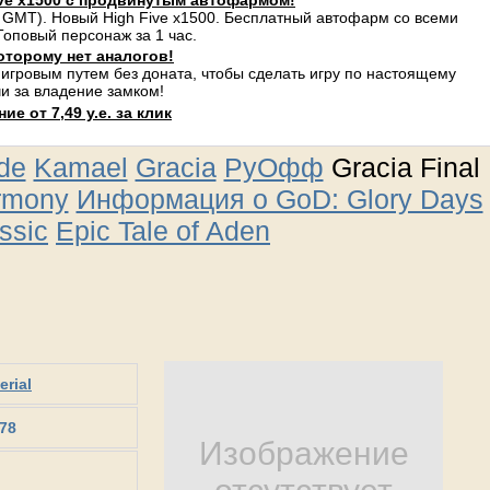
ve x1500 с продвинутым автофармом!
 GMT). Новый High Five x1500. Бесплатный автофарм со всеми
оповый персонаж за 1 час.
оторому нет аналогов!
 игровым путем без доната, чтобы сделать игру по настоящему
и за владение замком!
е от 7,49 у.е. за клик
ude
Kamael
Gracia
РуОфф
Gracia Final
rmony
Информация о GoD: Glory Days
ssic
Epic Tale of Aden
erial
78
Изображение