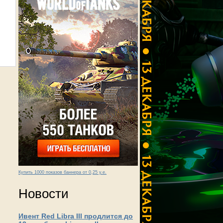
Купить 1000 показов баннера от 0,25 у.е.
Новости
Ивент Red Libra III продлится до