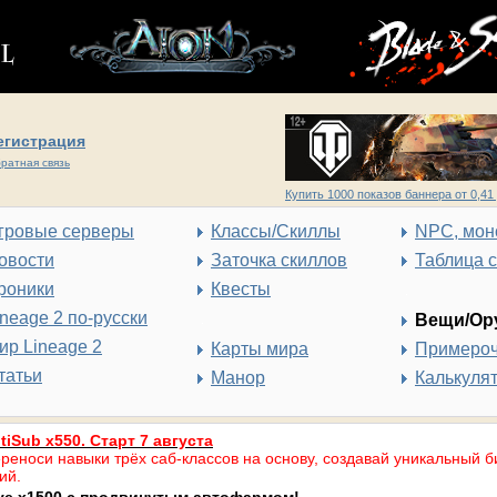
егистрация
ратная связь
Купить 1000 показов баннера от 0,41 
гровые серверы
Классы/Скиллы
NPC, мон
овости
Заточка скиллов
Таблица 
роники
Квесты
ineage 2 по-русски
Вещи/Ор
ир Lineage 2
Карты мира
Примеро
татьи
Манор
Калькуля
tiSub x550. Старт 7 августа
реноси навыки трёх саб-классов на основу, создавай уникальный б
ий.