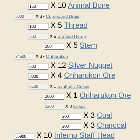
X 10
Animal Bone
X 37
Compound Braid
X 5
Thread
X 5
Braided Hemp
X 5
Stem
X 37
Oriharukon
X 12
Silver Nugget
X 4
Oriharukon Ore
X 1
Synthetic Cokes
X 1
Oriharukon Ore
X 3
Cokes
X 3
Coal
X 3
Charcoal
X 10
Inferno Staff Head