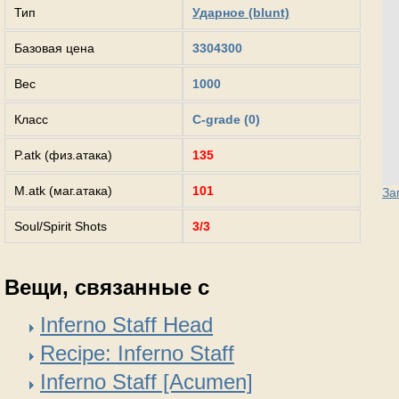
Тип
Ударное (blunt)
Базовая цена
3304300
Вес
1000
Класс
C-grade (0)
P.atk (физ.атака)
135
M.atk (маг.атака)
101
За
Soul/Spirit Shots
3/3
Вещи, связанные с
Inferno Staff Head
Recipe: Inferno Staff
Inferno Staff [Acumen]