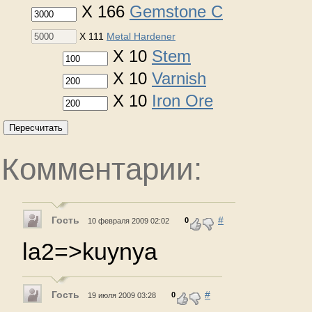
X 166
Gemstone C
X 111
Metal Hardener
X 10
Stem
X 10
Varnish
X 10
Iron Ore
Пересчитать
Комментарии:
Гость
#
0
10 февраля 2009 02:02
la2=>kuynya
Гость
#
0
19 июля 2009 03:28