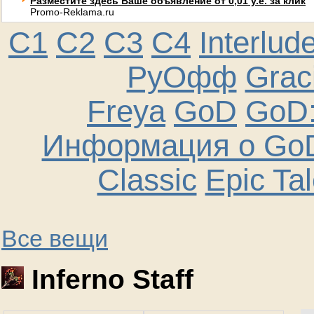
Разместите здесь Ваше объявление от 0,01 у.е. за клик
Promo-Reklama.ru
C1
C2
C3
C4
Interlud
РуОфф
Graci
Freya
GoD
GoD:
Информация о GoD
Classic
Epic Ta
Все вещи
Inferno Staff