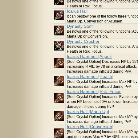
Bestows one of the following functions: Ang
Health or Rsk. Focus.
Icarus Hall
It can bestow one of the follow three functi
Mana Up, Conversion or Acumen.
Dynasty Staff
Bestows one of the following functions: A
Mana Up or Conversion.
Dynasty Crusher
Bestows one of the following functions: Ang
Health or Rsk. Focus.
Icarus Hammer [Anger]
[Soul Crystal Option] Decreases HP by 15
increasing P. Atk. by 78 on a critical attack.
Increases damage inflicted during PvP.
Icarus Hammer [Health]
[Soul Crystal Option] Increases Max HP b
Increases damage inflicted during PvP.
Icarus Hammer [Rsk. Focus]
[Soul Crystal Option] Increases Evasion b
when HP becomes 60% or lower. Increase
damage inflicted during PvP.
Icarus Hall [Mana Up]
[Soul Crystal Option] Increases Max MP b
Increases damage inflicted during PvP.
Icarus Hall [Conversion]
[Soul Crystal Option] Increases Max MP b
and decreases Max HP by 40%. Increase