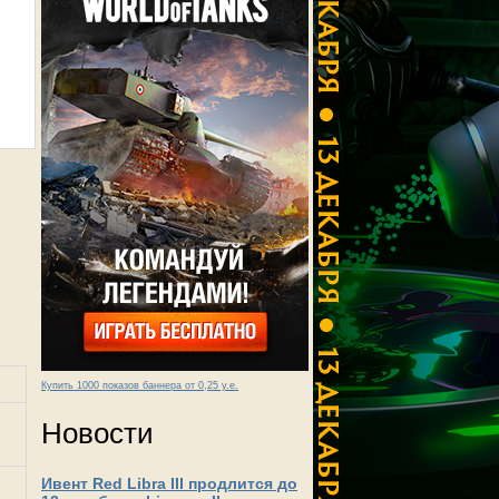
Купить 1000 показов баннера от 0,25 у.е.
Новости
Ивент Red Libra III продлится до