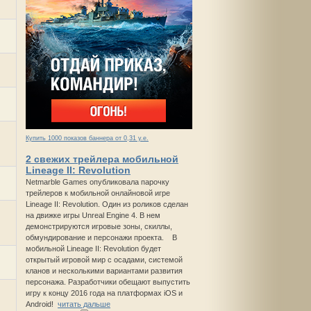
Купить 1000 показов баннера от 0,31 у.е.
2 свежих трейлера мобильной
Lineage II: Revolution
Netmarble Games опубликовала парочку
трейлеров к мобильной онлайновой игре
Lineage II: Revolution. Один из роликов сделан
на движке игры Unreal Engine 4. В нем
демонстрируются игровые зоны, скиллы,
обмундирование и персонажи проекта. В
мобильной Lineage II: Revolution будет
открытый игровой мир с осадами, системой
кланов и несколькими вариантами развития
персонажа. Разработчики обещают выпустить
игру к концу 2016 года на платформах iOS и
Android!
читать дальше