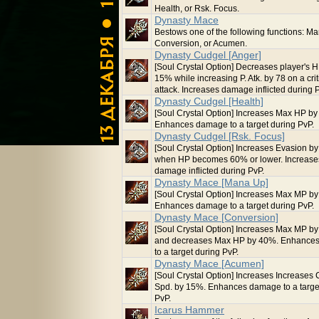
Health, or Rsk. Focus.
Dynasty Mace
Bestows one of the following functions: M
Conversion, or Acumen.
Dynasty Cudgel [Anger]
[Soul Crystal Option] Decreases player's 
15% while increasing P. Atk. by 78 on a crit
attack. Increases damage inflicted during 
Dynasty Cudgel [Health]
[Soul Crystal Option] Increases Max HP b
Enhances damage to a target during PvP.
Dynasty Cudgel [Rsk. Focus]
[Soul Crystal Option] Increases Evasion b
when HP becomes 60% or lower. Increase
damage inflicted during PvP.
Dynasty Mace [Mana Up]
[Soul Crystal Option] Increases Max MP b
Enhances damage to a target during PvP.
Dynasty Mace [Conversion]
[Soul Crystal Option] Increases Max MP b
and decreases Max HP by 40%. Enhance
to a target during PvP.
Dynasty Mace [Acumen]
[Soul Crystal Option] Increases Increases 
Spd. by 15%. Enhances damage to a targe
PvP.
Icarus Hammer