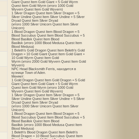
Giant Quest Item Gold Giant + 5 Gold Wyrm
Quest Item Gold Wyrm (итого 1000 Gold
Wyvern Quest Item Gold Wyvern)
1 Silver Dragon Quest Item Silver Dragon = 5
Silver Undine Quest Item Silver Undine + 5 Silver
Dryad Quest Item Silver Dryad
(итого 1000 Silver Unicorn Quest Item Silver
Unicorn)
1 Blood Dragon Quest Item Blood Dragon = 5
Blood Succubus Quest Item Blood Succubus + 5
Blood Basilisk Quest Item Blood
Basilisk (итого 1000 Blood Medusa Quest Item
Blood Medusa)
1 Beleth's Gold Dragon Quest Item Beleth’s Gold
Dragon = 10 Gold Giant Quest Item Gold Giant +
10 Gold Wyrm Quest Item Gold
Wyrm (итого 2000 Gold Wyvern Quest Item Gold
Wyvern)
NPC Head Blacksmith Ferris, находится в
кузнице Town of Aden.
Меняет:
1 Gold Dragon Quest Item Gold Dragon = 5 Gold
Giant Quest Item Gold Giant + 5 Gold Wyrm
Quest Item Gold Wyrm (итого 1000 Gold
Wyvern Quest Item Gold Wyvern)
1 Silver Dragon Quest Item Silver Dragon = 5
Silver Undine Quest Item Silver Undine + 5 Silver
Dryad Quest Item Silver Dryad
(итого 1000 Silver Unicorn Quest Item Silver
Unicorn)
1 Blood Dragon Quest Item Blood Dragon = 5
Blood Succubus Quest Item Blood Succubus + 5
Blood Basilisk Quest Item Blood
Basilisk (итого 1000 Blood Medusa Quest Item
Blood Medusa)
1 Beleth's Blood Dragon Quest Item Beleth’s
Blood Dragon = 10 Blood Succubus Quest Item