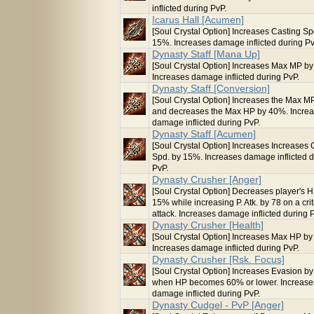
inflicted during PvP.
Icarus Hall [Acumen]
[Soul Crystal Option] Increases Casting Sp
15%. Increases damage inflicted during Pv
Dynasty Staff [Mana Up]
[Soul Crystal Option] Increases Max MP b
Increases damage inflicted during PvP.
Dynasty Staff [Conversion]
[Soul Crystal Option] Increases the Max 
and decreases the Max HP by 40%. Incre
damage inflicted during PvP.
Dynasty Staff [Acumen]
[Soul Crystal Option] Increases Increases 
Spd. by 15%. Increases damage inflicted d
PvP.
Dynasty Crusher [Anger]
[Soul Crystal Option] Decreases player's 
15% while increasing P. Atk. by 78 on a crit
attack. Increases damage inflicted during 
Dynasty Crusher [Health]
[Soul Crystal Option] Increases Max HP b
Increases damage inflicted during PvP.
Dynasty Crusher [Rsk. Focus]
[Soul Crystal Option] Increases Evasion b
when HP becomes 60% or lower. Increase
damage inflicted during PvP.
Dynasty Cudgel - PvP [Anger]