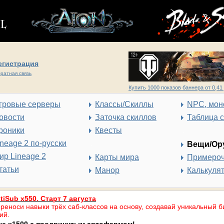
егистрация
ратная связь
Купить 1000 показов баннера от 0,41 
гровые серверы
Классы/Скиллы
NPC, мон
овости
Заточка скиллов
Таблица 
роники
Квесты
ineage 2 по-русски
Вещи/Ор
ир Lineage 2
Карты мира
Примеро
татьи
Манор
Калькуля
tiSub x550. Старт 7 августа
реноси навыки трёх саб-классов на основу, создавай уникальный б
ий.