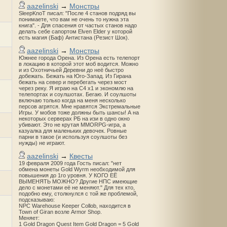
aazelinski
→
Монстры
SleepKnoT писал: "После 4 станов подряд вы
понимаете, что вам не очень то нужна эта
книга". - Для спасения от частых станов надо
делать себе сапортом Elven Elder у которой
есть магия (Баф) Антистана (Резист Шок).
aazelinski
→
Монстры
Южнее города Орена. Из Орена есть телепорт
в локацию в которой этот моб водится. Можно
и из Охотничьей Деревни до неё быстро
добежать. Бежать на Юго-Запад. Из Гирана
бежать на север и перебегать через мост
через реку. Я играю на С4 х1 и экономлю на
телепортах и соулшотах. Бегаю. И соулшоты
включаю только когда на меня несколько
персов агрятся. Мне нравятся Экстремальные
Игры. У мобов тоже должны быть шансы! А на
некоторых серверах РБ на изи в одно окно
убивают. Это не крутая MMORPG-игра, а
казуалка для маленьких девочек. Ровные
парни в такое (и используя соулшоты без
нужды) не играют.
aazelinski
→
Квесты
19 февраля 2009 года Гость писал: "нет
обмена монеты Gold Wyrm необходимой для
повышения до 1го уровня. У КОГО ЕЁ
ВЫМЕНЯТЬ МОЖНО? Другие НПС имеющие
дело с монетами её не меняют." Для тех кто,
подобно ему, столкнулся с той же проблемой,
подсказываю:
NPC Warehouse Keeper Collob, находится в
Town of Giran возле Armor Shop.
Меняет:
1 Gold Dragon Quest Item Gold Dragon = 5 Gold