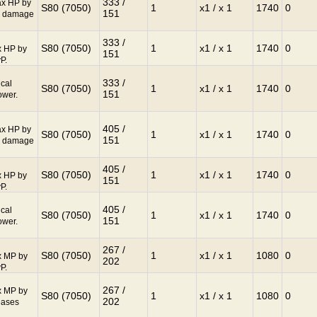
333 /
ax HP by
S80 (7050)
1
x1 / x 1
1740
0
151
es damage
333 /
S80 (7050)
1
x1 / x 1
1740
0
x HP by
151
P.
333 /
ical
S80 (7050)
1
x1 / x 1
1740
0
151
ower.
405 /
ax HP by
S80 (7050)
1
x1 / x 1
1740
0
151
es damage
405 /
S80 (7050)
1
x1 / x 1
1740
0
x HP by
151
P.
405 /
ical
S80 (7050)
1
x1 / x 1
1740
0
151
ower.
267 /
S80 (7050)
1
x1 / x 1
1080
0
x MP by
202
P.
267 /
x MP by
S80 (7050)
1
x1 / x 1
1080
0
202
eases