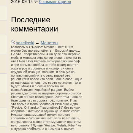
2016-09-14
0 комментариев
Последние
комментарии
aazelinski
→
Монстры
Казалось бы "Recipe: Metallic Fiber" с них
можно быстро выспойлить... Высокий шанс...
Но это - теоретически. А на деле это мерзкие
мобы в мерзком окружении и они плюют на то
что Elven Elder бафала антиоравляющий баф
и при попытке спойла на тебя накидывается
орда агров и социалов и находятся они в
неудобной локации. Вобщем, я плюнул на
попытки выспойлить с этих тварей этот
рецепт (тем более что если шанс в базе - одна
из одинадцати попыток, то это не значит так и
будет! Может и с сотни попыток не
выспойлиться! Корейский рандом! Выбил
рецепт где-то после падения сорокового моба
Shaman of Plain возле орена. Хотя там шанс по
базе одна из сто сорока трёх попыток. И за
это время с моба Shaman of Plain ещё и два
"Recipe: Oriharukon" выспойлил! И без всяких
напрягов! Этот моб в одиночку на поле стоит!
Никакая орда мурашей вокруг него его
спойлить и бить не мешает! И он всего лишь
на три левела выше этого мураша и при этом
не отравляет! Лучше "Recipe: Metallic Fiber" не
с мураша спойлить, а с шамана выбивать!