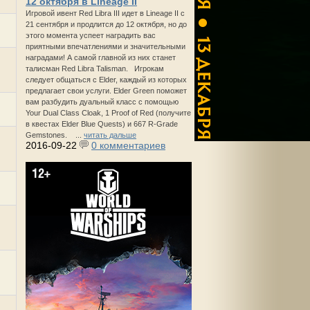
12 октября в Lineage II
Игровой ивент Red Libra III идет в Lineage II с
21 сентября и продлится до 12 октября, но до
этого момента успеет наградить вас
приятными впечатлениями и значительными
наградами! А самой главной из них станет
талисман Red Libra Talisman. Игрокам
следует общаться с Elder, каждый из которых
предлагает свои услуги. Elder Green поможет
вам разбудить дуальный класс с помощью
Your Dual Class Cloak, 1 Proof of Red (получите
в квестах Elder Blue Quests) и 667 R-Grade
Gemstones. ...
читать дальше
2016-09-22
0 комментариев