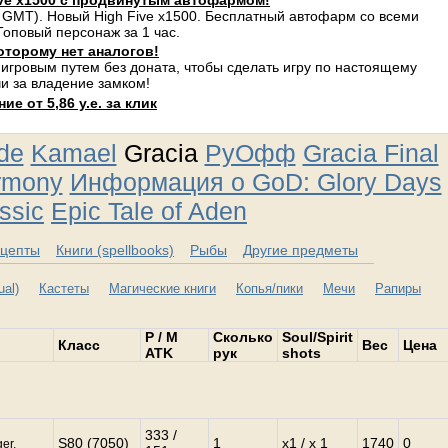
ve x1500 с продвинутым автофармом!
 GMT). Новый High Five x1500. Бесплатный автофарм со всеми
оповый персонаж за 1 час.
оторому нет аналогов!
 игровым путем без доната, чтобы сделать игру по настоящему
и за владение замком!
е от 5,86 у.е. за клик
ude
Kamael
Gracia
РуОфф
Gracia Final
rmony
Информация о GoD: Glory Days
ssic
Epic Tale of Aden
цепты
Книги (spellbooks)
Рыбы
Другие предметы
al)
Кастеты
Магические книги
Копья/пики
Мечи
Рапиры
P / M
Сколько
Soul/Spirit
Класс
Вес
Цена
ATK
рук
shots
333 /
S80 (7050)
1
x1 / x 1
1740
0
er,