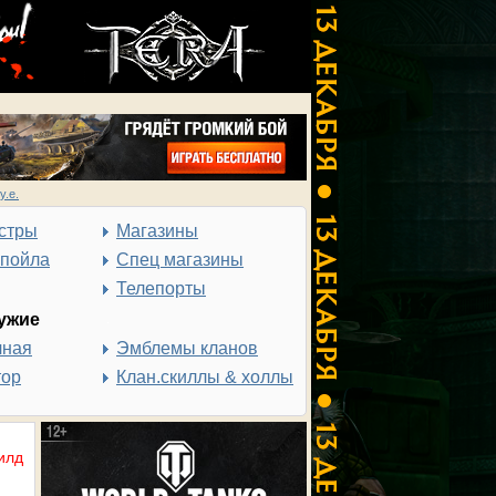
у.е.
стры
Магазины
спойла
Спец магазины
Телепорты
ужие
чная
Эмблемы кланов
тор
Клан.скиллы & холлы
илд