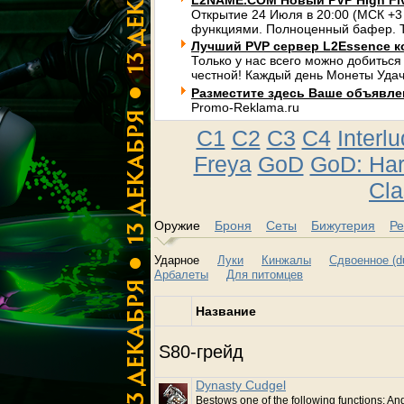
L2NAME.COM Новый PVP High Fi
Открытие 24 Июля в 20:00 (МСК +3
функциями. Полноценный бафер. Т
Лучший PVP сервер L2Essence к
Только у нас всего можно добиться
честной! Каждый день Монеты Удач
Разместите здесь Ваше объявлени
Promo-Reklama.ru
C1
C2
C3
C4
Interl
Freya
GoD
GoD: Ha
Cla
Оружие
Броня
Сеты
Бижутерия
Ре
Ударное
Луки
Кинжалы
Сдвоенное (du
Арбалеты
Для питомцев
Название
S80-грейд
Dynasty Cudgel
Bestows one of the following functions: Ang