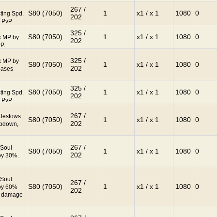
267 /
S80 (7050)
1
x1 / x 1
1080
0
ting Spd.
202
 PvP.
325 /
S80 (7050)
1
x1 / x 1
1080
0
x MP by
202
P.
325 /
x MP by
S80 (7050)
1
x1 / x 1
1080
0
202
eases
325 /
S80 (7050)
1
x1 / x 1
1080
0
ting Spd.
202
 PvP.
267 /
 Bestows
S80 (7050)
1
x1 / x 1
1080
0
202
Updown,
267 /
[Soul
S80 (7050)
1
x1 / x 1
1080
0
202
by 30%.
[Soul
267 /
S80 (7050)
1
x1 / x 1
1080
0
by 60%
202
s damage