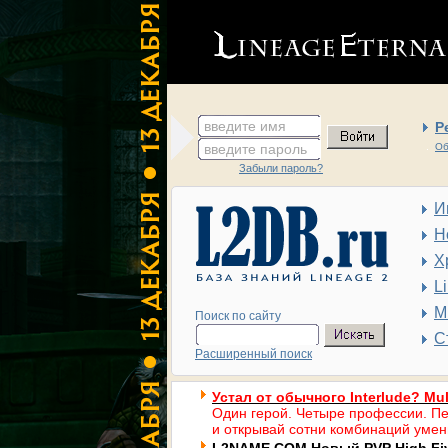
введите имя
Р
введите пароль
Об
Забыли пароль?
И
Н
Х
L
М
Поиск по сайту
С
Расширенный поиск
Устал от обычного Interlude? Mul
Один герой. Четыре профессии. Пе
и открывай сотни комбинаций умен