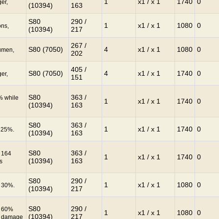
1
x1 / x 1
1740
0
er,
(10394)
163
S80
290 /
1
x1 / x 1
1080
0
ons,
(10394)
217
267 /
S80 (7050)
4
x1 / x 1
1080
0
cumen,
202
405 /
S80 (7050)
4
x1 / x 1
1740
0
er,
151
S80
363 /
% while
1
x1 / x 1
1740
0
(10394)
163
S80
363 /
1
x1 / x 1
1740
0
y 25%.
(10394)
163
S80
363 /
y 164
1
x1 / x 1
1740
0
(10394)
163
s
S80
290 /
1
x1 / x 1
1080
0
y 30%.
(10394)
217
S80
290 /
y 60%
1
x1 / x 1
1080
0
(10394)
217
s damage