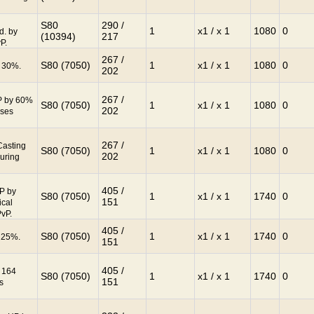
S80
290 /
1
x1 / x 1
1080
0
d. by
(10394)
217
P.
267 /
S80 (7050)
1
x1 / x 1
1080
0
y 30%.
202
267 /
MP by 60%
S80 (7050)
1
x1 / x 1
1080
0
202
ases
267 /
Casting
S80 (7050)
1
x1 / x 1
1080
0
202
uring
405 /
HP by
S80 (7050)
1
x1 / x 1
1740
0
151
ical
PvP.
405 /
S80 (7050)
1
x1 / x 1
1740
0
y 25%.
151
405 /
y 164
S80 (7050)
1
x1 / x 1
1740
0
151
s