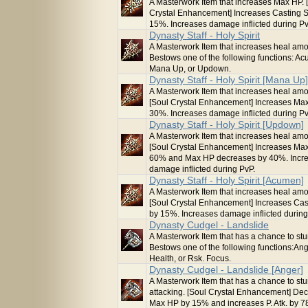
A Masterwork Item that increases Max HP. 
Crystal Enhancement] Increases Casting S
15%. Increases damage inflicted during Pv
Dynasty Staff - Holy Spirit
A Masterwork Item that increases heal amo
Bestows one of the following functions: A
Mana Up, or Updown.
Dynasty Staff - Holy Spirit [Mana Up]
A Masterwork Item that increases heal amo
[Soul Crystal Enhancement] Increases Ma
30%. Increases damage inflicted during Pv
Dynasty Staff - Holy Spirit [Updown]
A Masterwork Item that increases heal amo
[Soul Crystal Enhancement] Increases Ma
60% and Max HP decreases by 40%. Incr
damage inflicted during PvP.
Dynasty Staff - Holy Spirit [Acumen]
A Masterwork Item that increases heal amo
[Soul Crystal Enhancement] Increases Cas
by 15%. Increases damage inflicted during
Dynasty Cudgel - Landslide
A Masterwork Item that has a chance to stu
Bestows one of the following functions:Ang
Health, or Rsk. Focus.
Dynasty Cudgel - Landslide [Anger]
A Masterwork Item that has a chance to st
attacking. [Soul Crystal Enhancement] De
Max HP by 15% and increases P. Atk. by 7