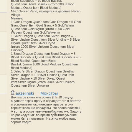
Blood Succubus + 10 Blood Basilisk
Quest Item Blood Basilisk (итого 2000 Blood
Medusa Quest Item Blood Medusa)
NPC Grocer Pano, находится в деревне Floran
Village.
Меняет:
1 Gold Dragon Quest Item Gold Dragon = 5 Gold
Giant Quest Item Gold Giant + 5 Gold Wyrm
Quest Item Gold Wyrm (итого 1000 Gold
Wyvern Quest Item Gold Wyvern)
1 Silver Dragon Quest Item Silver Dragon = 5
Silver Undine Quest Item Silver Undine + 5 Silver
Dryad Quest Item Silver Dryad
(итого 1000 Silver Unicorn Quest Item Silver
Unicorn)
1 Blood Dragon Quest Item Blood Dragon = 5
Blood Succubus Quest Item Blood Succubus + 5
Blood Basilisk Quest Item Blood
Basilisk (итого 1000 Blood Medusa Quest Item
Blood Medusa)
1 Beleth's Silver Dragon Quest Item Beleth’s
Silver Dragon = 10 Silver Undine Quest Item
Silver Undine + 10 Silver Dryad Quest
Item Silver Dryad (итого 2000 Silver Unicorn
Quest Item Silver Unicorn)
aazelinski
→
Монстры
Для магов книги мусорные (На 10 секунд
внушает страх врагу и обращает его в бегство
и успокаивает окружающих врагов, и они
теряют желание нападать). Не особо полезны.
А вот для орков увеличитьФизическую Защиту
на расходуя MP во время действия умения -
может быть полезным. На этих мобов надо
зергом ходить.