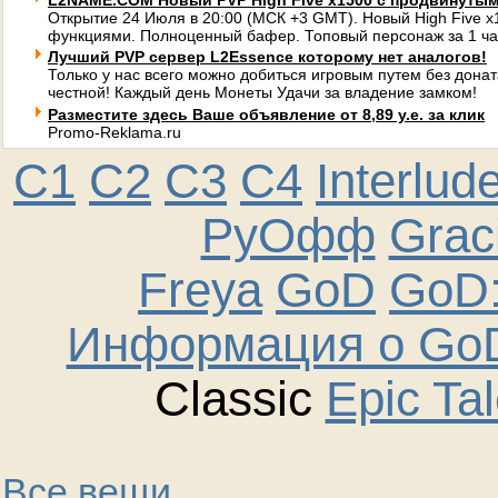
L2NAME.COM Новый PVP High Five x1500 с продвинуты
Открытие 24 Июля в 20:00 (МСК +3 GMT). Новый High Five 
функциями. Полноценный бафер. Топовый персонаж за 1 ча
Лучший PVP сервер L2Essence которому нет аналогов!
Только у нас всего можно добиться игровым путем без донат
честной! Каждый день Монеты Удачи за владение замком!
Разместите здесь Ваше объявление от 8,89 у.е. за клик
Promo-Reklama.ru
C1
C2
C3
C4
Interlud
РуОфф
Graci
Freya
GoD
GoD:
Информация о GoD
Classic
Epic Ta
Все вещи