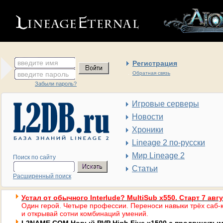
введите имя
Регистрация
введите пароль
Обратная связь
Забыли пароль?
Игровые серверы
Новости
Хроники
Lineage 2 по-русски
Мир Lineage 2
Поиск по сайту
Статьи
Расширенный поиск
Устал от обычного Interlude? MultiSub x550. Старт 7 авг
Один герой. Четыре профессии. Переноси навыки трёх саб-к
и открывай сотни комбинаций умений.