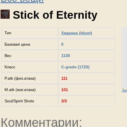
Stick of Eternity
Тип
Ударное (blunt)
Базовая цена
0
Вес
1130
Класс
C-grade (1720)
P.atk (физ.атака)
111
M.atk (маг.атака)
101
За
Soul/Spirit Shots
3/3
Комментарии: