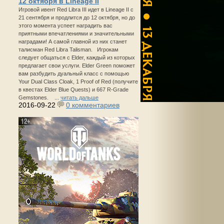
12 октября в Lineage II
Игровой ивент Red Libra III идет в Lineage II с
21 сентября и продлится до 12 октября, но до
этого момента успеет наградить вас
приятными впечатлениями и значительными
наградами! А самой главной из них станет
талисман Red Libra Talisman. Игрокам
следует общаться с Elder, каждый из которых
предлагает свои услуги. Elder Green поможет
вам разбудить дуальный класс с помощью
Your Dual Class Cloak, 1 Proof of Red (получите
в квестах Elder Blue Quests) и 667 R-Grade
Gemstones. ...
читать дальше
2016-09-22
0 комментариев