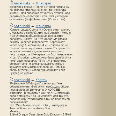
aazelinski
→
Монстры
SleepKnoT писал: "После 4 станов подряд вы
понимаете, что вам не очень то нужна эта
книга". - Для спасения от частых станов надо
делать себе сапортом Elven Elder у которой
есть магия (Баф) Антистана (Резист Шок).
aazelinski
→
Монстры
Южнее города Орена. Из Орена есть телепорт
в локацию в которой этот моб водится. Можно
и из Охотничьей Деревни до неё быстро
добежать. Бежать на Юго-Запад. Из Гирана
бежать на север и перебегать через мост
через реку. Я играю на С4 х1 и экономлю на
телепортах и соулшотах. Бегаю. И соулшоты
включаю только когда на меня несколько
персов агрятся. Мне нравятся Экстремальные
Игры. У мобов тоже должны быть шансы! А на
некоторых серверах РБ на изи в одно окно
убивают. Это не крутая MMORPG-игра, а
казуалка для маленьких девочек. Ровные
парни в такое (и используя соулшоты без
нужды) не играют.
aazelinski
→
Квесты
19 февраля 2009 года Гость писал: "нет
обмена монеты Gold Wyrm необходимой для
повышения до 1го уровня. У КОГО ЕЁ
ВЫМЕНЯТЬ МОЖНО? Другие НПС имеющие
дело с монетами её не меняют." Для тех кто,
подобно ему, столкнулся с той же проблемой,
подсказываю:
NPC Warehouse Keeper Collob, находится в
Town of Giran возле Armor Shop.
Меняет:
1 Gold Dragon Quest Item Gold Dragon = 5 Gold