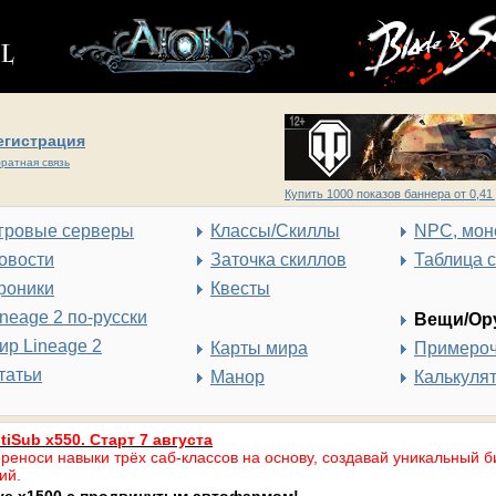
егистрация
ратная связь
Купить 1000 показов баннера от 0,41 
гровые серверы
Классы/Скиллы
NPC, мон
овости
Заточка скиллов
Таблица 
роники
Квесты
ineage 2 по-русски
Вещи/Ор
ир Lineage 2
Карты мира
Примеро
татьи
Манор
Калькуля
tiSub x550. Старт 7 августа
реноси навыки трёх саб-классов на основу, создавай уникальный б
ий.