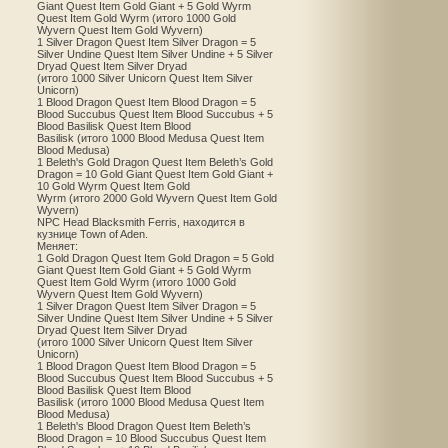
Giant Quest Item Gold Giant + 5 Gold Wyrm
Quest Item Gold Wyrm (итого 1000 Gold
Wyvern Quest Item Gold Wyvern)
1 Silver Dragon Quest Item Silver Dragon = 5
Silver Undine Quest Item Silver Undine + 5 Silver
Dryad Quest Item Silver Dryad
(итого 1000 Silver Unicorn Quest Item Silver
Unicorn)
1 Blood Dragon Quest Item Blood Dragon = 5
Blood Succubus Quest Item Blood Succubus + 5
Blood Basilisk Quest Item Blood
Basilisk (итого 1000 Blood Medusa Quest Item
Blood Medusa)
1 Beleth's Gold Dragon Quest Item Beleth’s Gold
Dragon = 10 Gold Giant Quest Item Gold Giant +
10 Gold Wyrm Quest Item Gold
Wyrm (итого 2000 Gold Wyvern Quest Item Gold
Wyvern)
NPC Head Blacksmith Ferris, находится в
кузнице Town of Aden.
Меняет:
1 Gold Dragon Quest Item Gold Dragon = 5 Gold
Giant Quest Item Gold Giant + 5 Gold Wyrm
Quest Item Gold Wyrm (итого 1000 Gold
Wyvern Quest Item Gold Wyvern)
1 Silver Dragon Quest Item Silver Dragon = 5
Silver Undine Quest Item Silver Undine + 5 Silver
Dryad Quest Item Silver Dryad
(итого 1000 Silver Unicorn Quest Item Silver
Unicorn)
1 Blood Dragon Quest Item Blood Dragon = 5
Blood Succubus Quest Item Blood Succubus + 5
Blood Basilisk Quest Item Blood
Basilisk (итого 1000 Blood Medusa Quest Item
Blood Medusa)
1 Beleth's Blood Dragon Quest Item Beleth’s
Blood Dragon = 10 Blood Succubus Quest Item