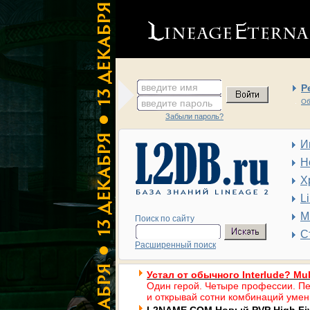
введите имя
Р
введите пароль
Об
Забыли пароль?
И
Н
Х
L
М
Поиск по сайту
С
Расширенный поиск
Устал от обычного Interlude? Mul
Один герой. Четыре профессии. Пе
и открывай сотни комбинаций умен