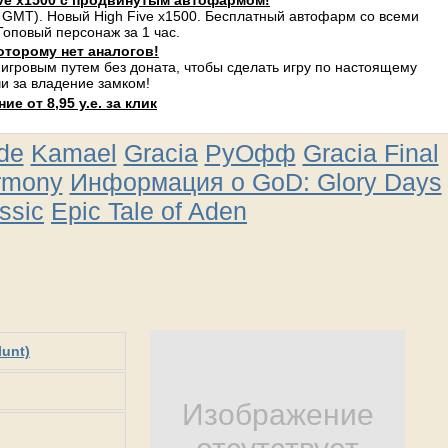
ve x1500 с продвинутым автофармом!
 GMT). Новый High Five x1500. Бесплатный автофарм со всеми
оповый персонаж за 1 час.
оторому нет аналогов!
 игровым путем без доната, чтобы сделать игру по настоящему
и за владение замком!
е от 8,95 у.е. за клик
ude
Kamael
Gracia
РуОфф
Gracia Final
rmony
Информация о GoD: Glory Days
ssic
Epic Tale of Aden
lunt)
Изображение