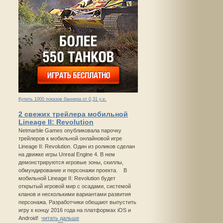
Купить 1000 показов баннера от 0,31 у.е.
2 свежих трейлера мобильной
Lineage II: Revolution
Netmarble Games опубликовала парочку
трейлеров к мобильной онлайновой игре
Lineage II: Revolution. Один из роликов сделан
на движке игры Unreal Engine 4. В нем
демонстрируются игровые зоны, скиллы,
обмундирование и персонажи проекта. В
мобильной Lineage II: Revolution будет
открытый игровой мир с осадами, системой
кланов и несколькими вариантами развития
персонажа. Разработчики обещают выпустить
игру к концу 2016 года на платформах iOS и
Android!
читать дальше