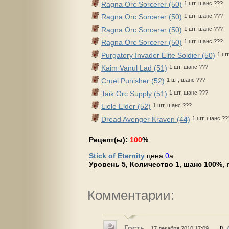
Ragna Orc Sorcerer (50)
1 шт, шанс ???
Ragna Orc Sorcerer (50)
1 шт, шанс ???
Ragna Orc Sorcerer (50)
1 шт, шанс ???
Ragna Orc Sorcerer (50)
1 шт, шанс ???
Purgatory Invader Elite Soldier (50)
1 шт
Kaim Vanul Lad (51)
1 шт, шанс ???
Cruel Punisher (52)
1 шт, шанс ???
Taik Orc Supply (51)
1 шт, шанс ???
Liele Elder (52)
1 шт, шанс ???
Dread Avenger Kraven (44)
1 шт, шанс ??
Рецепт(ы):
100
%
Stick of Eternity
цена
0
a
Уровень 5, Количество 1, шанс 100%, m
Комментарии:
Гость
0
17 декабря 2010 17:09