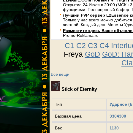
L2NAME.COM Новый PVP High Fi
Открытие 24 Июля в 20:00 (МСК +3
функциями. Полноценный бафер. Т
Лучший PVP сервер L2Essence к
Только у нас всего можно добиться
честной! Каждый день Монеты Удач
Разместите здесь Ваше объявлени
Promo-Reklama.ru
C1
C2
C3
C4
Interl
Freya
GoD
GoD: Ha
Cla
Все вещи
Stick of Eternity
Тип
Ударное (b
Базовая цена
3304300
Вес
1130