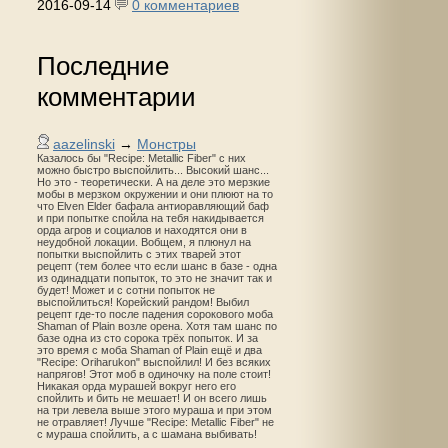
2016-09-14
0 комментариев
Последние
комментарии
aazelinski
→
Монстры
Казалось бы "Recipe: Metallic Fiber" с них
можно быстро выспойлить... Высокий шанс...
Но это - теоретически. А на деле это мерзкие
мобы в мерзком окружении и они плюют на то
что Elven Elder бафала антиоравляющий баф
и при попытке спойла на тебя накидывается
орда агров и социалов и находятся они в
неудобной локации. Вобщем, я плюнул на
попытки выспойлить с этих тварей этот
рецепт (тем более что если шанс в базе - одна
из одинадцати попыток, то это не значит так и
будет! Может и с сотни попыток не
выспойлиться! Корейский рандом! Выбил
рецепт где-то после падения сорокового моба
Shaman of Plain возле орена. Хотя там шанс по
базе одна из сто сорока трёх попыток. И за
это время с моба Shaman of Plain ещё и два
"Recipe: Oriharukon" выспойлил! И без всяких
напрягов! Этот моб в одиночку на поле стоит!
Никакая орда мурашей вокруг него его
спойлить и бить не мешает! И он всего лишь
на три левела выше этого мураша и при этом
не отравляет! Лучше "Recipe: Metallic Fiber" не
с мураша спойлить, а с шамана выбивать!