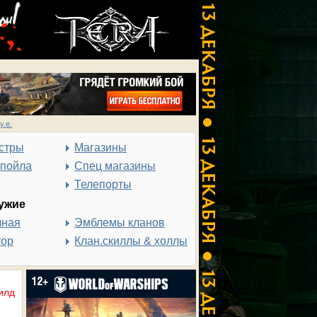
у.е.
стры
Магазины
спойла
Спец магазины
Телепорты
ужие
чная
Эмблемы кланов
тор
Клан.скиллы & холлы
илд