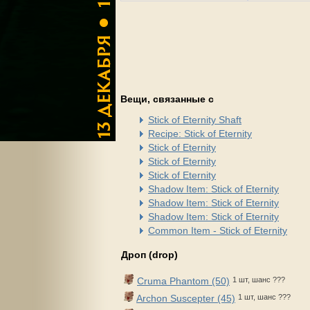
Вещи, связанные с
Stick of Eternity Shaft
Recipe: Stick of Eternity
Stick of Eternity
Stick of Eternity
Stick of Eternity
Shadow Item: Stick of Eternity
Shadow Item: Stick of Eternity
Shadow Item: Stick of Eternity
Common Item - Stick of Eternity
Дроп (drop)
Cruma Phantom (50)
1 шт, шанс ???
Archon Suscepter (45)
1 шт, шанс ???