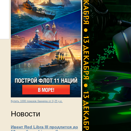
Купить 1000 показов баннера от 0,25 у.е.
Новости
Ивент Red Libra III продлится до