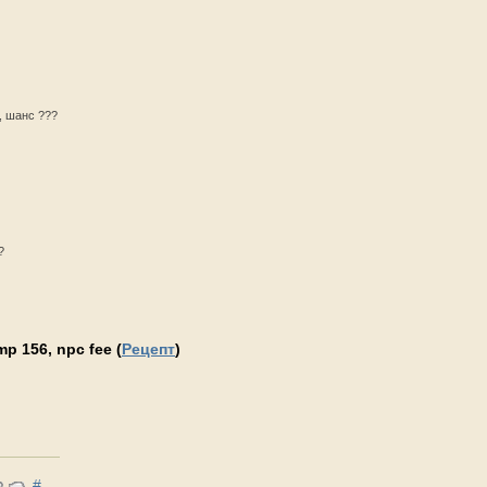
, шанс ???
?
p 156, npc fee (
Рецепт
)
#