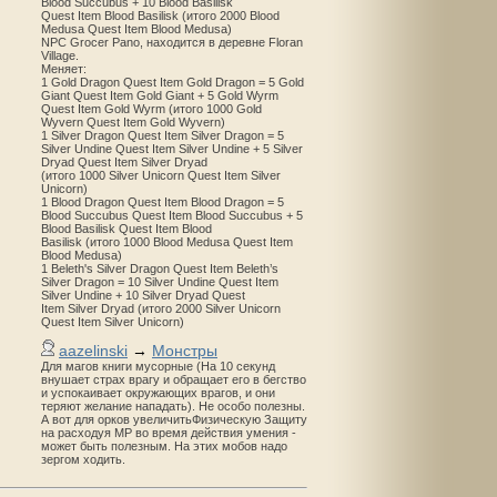
Blood Succubus + 10 Blood Basilisk
Quest Item Blood Basilisk (итого 2000 Blood
Medusa Quest Item Blood Medusa)
NPC Grocer Pano, находится в деревне Floran
Village.
Меняет:
1 Gold Dragon Quest Item Gold Dragon = 5 Gold
Giant Quest Item Gold Giant + 5 Gold Wyrm
Quest Item Gold Wyrm (итого 1000 Gold
Wyvern Quest Item Gold Wyvern)
1 Silver Dragon Quest Item Silver Dragon = 5
Silver Undine Quest Item Silver Undine + 5 Silver
Dryad Quest Item Silver Dryad
(итого 1000 Silver Unicorn Quest Item Silver
Unicorn)
1 Blood Dragon Quest Item Blood Dragon = 5
Blood Succubus Quest Item Blood Succubus + 5
Blood Basilisk Quest Item Blood
Basilisk (итого 1000 Blood Medusa Quest Item
Blood Medusa)
1 Beleth's Silver Dragon Quest Item Beleth’s
Silver Dragon = 10 Silver Undine Quest Item
Silver Undine + 10 Silver Dryad Quest
Item Silver Dryad (итого 2000 Silver Unicorn
Quest Item Silver Unicorn)
aazelinski
→
Монстры
Для магов книги мусорные (На 10 секунд
внушает страх врагу и обращает его в бегство
и успокаивает окружающих врагов, и они
теряют желание нападать). Не особо полезны.
А вот для орков увеличитьФизическую Защиту
на расходуя MP во время действия умения -
может быть полезным. На этих мобов надо
зергом ходить.