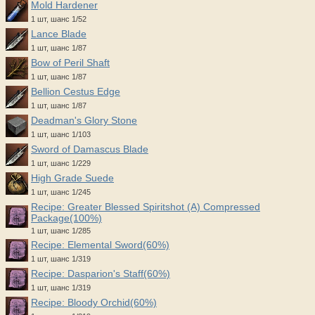
Mold Hardener
1 шт, шанс 1/52
Lance Blade
1 шт, шанс 1/87
Bow of Peril Shaft
1 шт, шанс 1/87
Bellion Cestus Edge
1 шт, шанс 1/87
Deadman's Glory Stone
1 шт, шанс 1/103
Sword of Damascus Blade
1 шт, шанс 1/229
High Grade Suede
1 шт, шанс 1/245
Recipe: Greater Blessed Spiritshot (A) Compressed
Package(100%)
1 шт, шанс 1/285
Recipe: Elemental Sword(60%)
1 шт, шанс 1/319
Recipe: Dasparion's Staff(60%)
1 шт, шанс 1/319
Recipe: Bloody Orchid(60%)