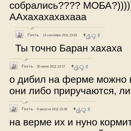
собрались???? МОБА?)))))
ААхахахахахааа
Гость
#
0
14 сентября 2011 23:55
Ты точно Баран хахаха
Гость
#
0
30 июня 2011 19:37
о дибил на ферме можно 
они либо приручаются, ли
Гость
#
0
8 августа 2011 15:38
на верме их и нуно корми