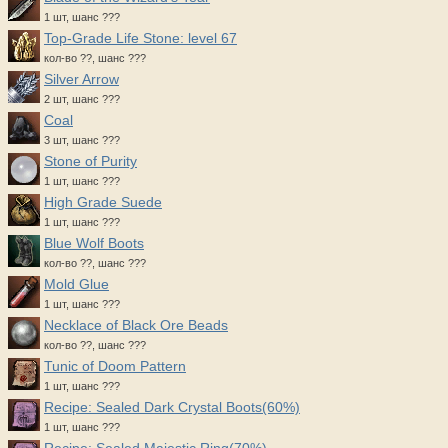
1 шт, шанс ???
Top-Grade Life Stone: level 67
кол-во ??, шанс ???
Silver Arrow
2 шт, шанс ???
Coal
3 шт, шанс ???
Stone of Purity
1 шт, шанс ???
High Grade Suede
1 шт, шанс ???
Blue Wolf Boots
кол-во ??, шанс ???
Mold Glue
1 шт, шанс ???
Necklace of Black Ore Beads
кол-во ??, шанс ???
Tunic of Doom Pattern
1 шт, шанс ???
Recipe: Sealed Dark Crystal Boots(60%)
1 шт, шанс ???