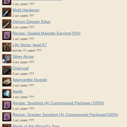
1 шт, шанс ???
Mold Hardener
1 шт, шанс ???
Demon Dagger Edge
1 шт, шанс ???
Recipe: Sealed Majestic Earring(70%)
1 шт, шанс ???
Life Stone: level 67
кол-во ??, шанс ???
Silver Arrow
3 шт, шанс ???
Charcoal
3 шт, шанс ???
Adamantite Nugget
1 шт, шанс ???
Asofe
1 шт, шанс ???
Recipe: Soulshot (A) Compressed Package (100%)
1 шт, шанс ???
Recipe: Greater Soulshot (A) Compressed Package(100%)
1 шт, шанс ???
Blade of the Wizard's Tear