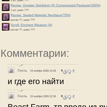
1 шт, шанс ???
Recipe: Greater Spiritshot (A) Compressed Package(100%)
1 шт, шанс ???
Recipe: Sealed Majestic Necklace(70%)
кол-во ??, шанс ???
Scroll: Enchant Weapon (A)
кол-во ??, шанс ???
Комментарии:
Гость
#
0
15 ноября 2009 13:29
и где его найти
Гость
#
0
15 ноября 2009 22:39
Beast Farm, тп вроде из р