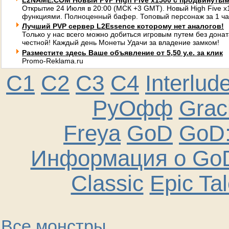
L2NAME.COM Новый PVP High Five x1500 с продвинуты
Открытие 24 Июля в 20:00 (МСК +3 GMT). Новый High Five 
функциями. Полноценный бафер. Топовый персонаж за 1 ча
Лучший PVP сервер L2Essence которому нет аналогов!
Только у нас всего можно добиться игровым путем без донат
честной! Каждый день Монеты Удачи за владение замком!
Разместите здесь Ваше объявление от 5,50 у.е. за клик
Promo-Reklama.ru
C1
C2
C3
C4
Interlud
РуОфф
Graci
Freya
GoD
GoD:
Информация о GoD
Classic
Epic Ta
Все монстры