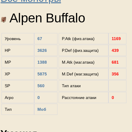
Alpen Buffalo
Уровень
67
P.Atk (физ.атака)
1169
HP
3626
P.Def (физ.защита)
439
MP
1388
M.Atk (маг.атака)
681
XP
5875
M.Def (маг.защита)
356
SP
560
Тип атаки
Агро
0
Расстояние атаки
0
Тип
Моб