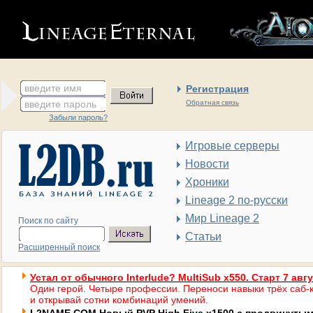
введите имя
Регистрация
введите пароль
Обратная связь
Забыли пароль?
Игровые серверы
Новости
Хроники
Lineage 2 по-русски
Мир Lineage 2
Поиск по сайту
Статьи
Расширенный поиск
Устал от обычного Interlude? MultiSub x550. Старт 7 авг
Один герой. Четыре профессии. Переноси навыки трёх саб-к
и открывай сотни комбинаций умений.