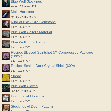
Blue Wolf Stockings
кол-во ??, шанс ???
Mold Hardener
кол-во ??, шанс ???
Ring of Black Ore Gemstone
1 шт, шанс ???
Blue Wolf Gaiters Material
1 шт, шанс ???
Blue Wolf Tunic Fabric
1 шт, шанс ???
Recipe: Blessed Spiritshot (A) Compressed Package
(100%)
1 шт, шанс ???
Recipe: Sealed Dark Crystal Shield(60%)
1 шт, шанс ???
Suede
1 шт, шанс ???
Blue Wolf Gloves
кол-во ??, шанс ???
Doom Shield Fragment
1 шт, шанс ???
Stockings of Doom Pattern