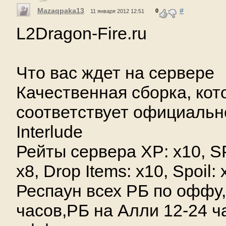
Mazaqpaka13
#
0
11 января 2012 12:51
L2Dragon-Fire.ru
Что вас ждет на сервере
Качественная сборка, кот
соответствует официальн
Interlude
Рейты сервера XP: x10, S
x8, Drop Items: x10, Spoil: 
Респаун всех РБ по оффу,
часов,РБ на Алли 12-24 ч