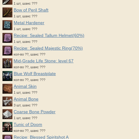
1 шт, шанс ???
Bow of Peril Shaft
1 шт, шанс ???
Metal Hardener
1 шт, шанс ???
Recipe: Sealed Tallum Helmet(60%)
1 шт, шанс ???
Recipe: Sealed Majestic Ring(70%)
кол-во ??, шанс ???
Mid-Grade Life Stone: level 67
кол-во ??, шанс ???
Blue Wolf Breastplate
кол-во ??, шанс ???
Animal Skin
1 шт, шанс ???
Animal Bone
3 шт, шанс ???
Coarse Bone Powder
1 шт, шанс ???
Tunic of Doom
кол-во ??, шанс ???
Recipe: Blessed Spiritshot A