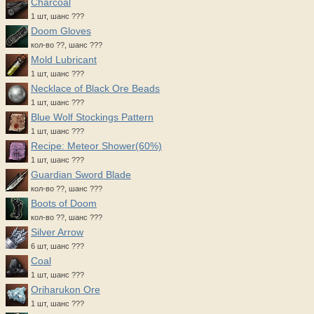
Charcoal
1 шт, шанс ???
Doom Gloves
кол-во ??, шанс ???
Mold Lubricant
1 шт, шанс ???
Necklace of Black Ore Beads
1 шт, шанс ???
Blue Wolf Stockings Pattern
1 шт, шанс ???
Recipe: Meteor Shower(60%)
1 шт, шанс ???
Guardian Sword Blade
кол-во ??, шанс ???
Boots of Doom
кол-во ??, шанс ???
Silver Arrow
6 шт, шанс ???
Coal
1 шт, шанс ???
Oriharukon Ore
1 шт, шанс ???