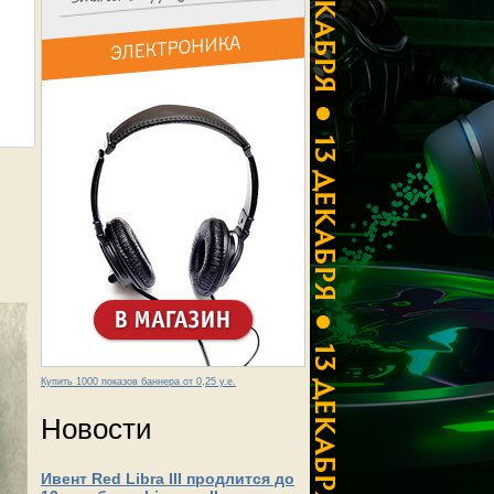
Купить 1000 показов баннера от 0,25 у.е.
Новости
Ивент Red Libra III продлится до