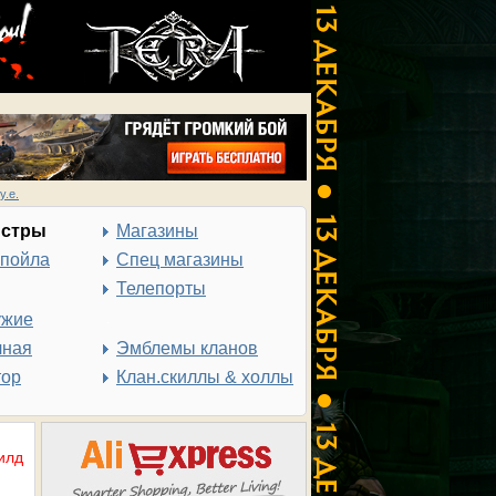
у.е.
нстры
Магазины
спойла
Спец магазины
Телепорты
ужие
чная
Эмблемы кланов
тор
Клан.скиллы & холлы
илд