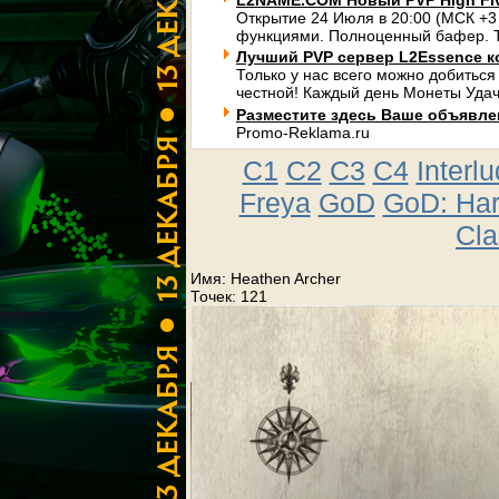
L2NAME.COM Новый PVP High Fi
Открытие 24 Июля в 20:00 (МСК +3
функциями. Полноценный бафер. Т
Лучший PVP сервер L2Essence к
Только у нас всего можно добиться
честной! Каждый день Монеты Удач
Разместите здесь Ваше объявлени
Promo-Reklama.ru
C1
C2
C3
C4
Interl
Freya
GoD
GoD: Ha
Cla
Имя: Heathen Archer
Точек: 121