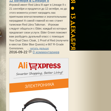
12 октября в Lineage II
Игровой ивент Red Libra III идет в Lineage II с
21 сентября и продлится до 12 октября, но до
этого момента успеет наградить вас
приятными впечатлениями и значительными
наградами! А самой главной из них станет
талисман Red Libra Talisman. Игрокам
следует общаться с Elder, каждый из которых
предлагает свои услуги. Elder Green поможет
вам разбудить дуальный класс с помощью
Your Dual Class Cloak, 1 Proof of Red (получите
в квестах Elder Blue Quests) и 667 R-Grade
Gemstones. ...
читать дальше
2016-09-22
0 комментариев