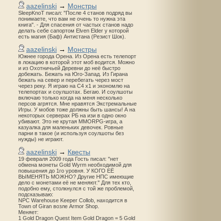
aazelinski
→
Монстры
SleepKnoT писал: "После 4 станов подряд вы
понимаете, что вам не очень то нужна эта
книга". - Для спасения от частых станов надо
делать себе сапортом Elven Elder у которой
есть магия (Баф) Антистана (Резист Шок).
aazelinski
→
Монстры
Южнее города Орена. Из Орена есть телепорт
в локацию в которой этот моб водится. Можно
и из Охотничьей Деревни до неё быстро
добежать. Бежать на Юго-Запад. Из Гирана
бежать на север и перебегать через мост
через реку. Я играю на С4 х1 и экономлю на
телепортах и соулшотах. Бегаю. И соулшоты
включаю только когда на меня несколько
персов агрятся. Мне нравятся Экстремальные
Игры. У мобов тоже должны быть шансы! А на
некоторых серверах РБ на изи в одно окно
убивают. Это не крутая MMORPG-игра, а
казуалка для маленьких девочек. Ровные
парни в такое (и используя соулшоты без
нужды) не играют.
aazelinski
→
Квесты
19 февраля 2009 года Гость писал: "нет
обмена монеты Gold Wyrm необходимой для
повышения до 1го уровня. У КОГО ЕЁ
ВЫМЕНЯТЬ МОЖНО? Другие НПС имеющие
дело с монетами её не меняют." Для тех кто,
подобно ему, столкнулся с той же проблемой,
подсказываю:
NPC Warehouse Keeper Collob, находится в
Town of Giran возле Armor Shop.
Меняет:
1 Gold Dragon Quest Item Gold Dragon = 5 Gold