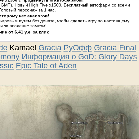
ve x1500 с продвинутым автофармом!
 GMT). Новый High Five x1500. Бесплатный автофарм со всеми
оповый персонаж за 1 час.
оторому нет аналогов!
 игровым путем без доната, чтобы сделать игру по настоящему
и за владение замком!
е от 6,41 у.е. за клик
ude
Kamael
Gracia
РуОфф
Gracia Final
rmony
Информация о GoD: Glory Days
ssic
Epic Tale of Aden