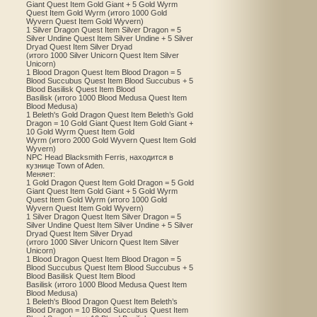
Giant Quest Item Gold Giant + 5 Gold Wyrm
Quest Item Gold Wyrm (итого 1000 Gold
Wyvern Quest Item Gold Wyvern)
1 Silver Dragon Quest Item Silver Dragon = 5
Silver Undine Quest Item Silver Undine + 5 Silver
Dryad Quest Item Silver Dryad
(итого 1000 Silver Unicorn Quest Item Silver
Unicorn)
1 Blood Dragon Quest Item Blood Dragon = 5
Blood Succubus Quest Item Blood Succubus + 5
Blood Basilisk Quest Item Blood
Basilisk (итого 1000 Blood Medusa Quest Item
Blood Medusa)
1 Beleth's Gold Dragon Quest Item Beleth’s Gold
Dragon = 10 Gold Giant Quest Item Gold Giant +
10 Gold Wyrm Quest Item Gold
Wyrm (итого 2000 Gold Wyvern Quest Item Gold
Wyvern)
NPC Head Blacksmith Ferris, находится в
кузнице Town of Aden.
Меняет:
1 Gold Dragon Quest Item Gold Dragon = 5 Gold
Giant Quest Item Gold Giant + 5 Gold Wyrm
Quest Item Gold Wyrm (итого 1000 Gold
Wyvern Quest Item Gold Wyvern)
1 Silver Dragon Quest Item Silver Dragon = 5
Silver Undine Quest Item Silver Undine + 5 Silver
Dryad Quest Item Silver Dryad
(итого 1000 Silver Unicorn Quest Item Silver
Unicorn)
1 Blood Dragon Quest Item Blood Dragon = 5
Blood Succubus Quest Item Blood Succubus + 5
Blood Basilisk Quest Item Blood
Basilisk (итого 1000 Blood Medusa Quest Item
Blood Medusa)
1 Beleth's Blood Dragon Quest Item Beleth’s
Blood Dragon = 10 Blood Succubus Quest Item