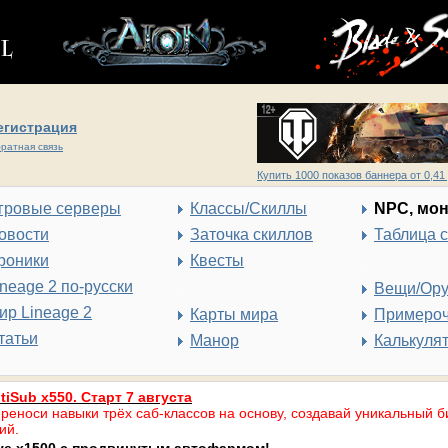
егистрация
ратная связь
Купить 1000 показов баннера от 0,41 
гровые серверы
Классы/Скиллы
NPC, мо
овости
Заточка скиллов
Таблица 
роники
Квесты
ineage 2 по-русски
Вещи/Ор
ир Lineage 2
Карты мира
Примеро
татьи
Манор
Калькуля
tiSub x550. Старт 7 августа
реноси навыки трёх саб-классов на основу, создавай уникальный б
ий.