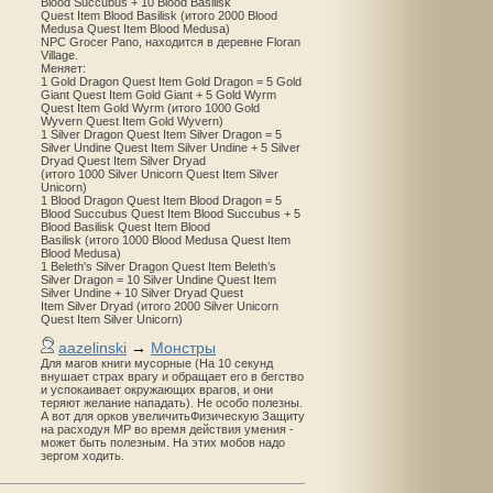
Blood Succubus + 10 Blood Basilisk
Quest Item Blood Basilisk (итого 2000 Blood
Medusa Quest Item Blood Medusa)
NPC Grocer Pano, находится в деревне Floran
Village.
Меняет:
1 Gold Dragon Quest Item Gold Dragon = 5 Gold
Giant Quest Item Gold Giant + 5 Gold Wyrm
Quest Item Gold Wyrm (итого 1000 Gold
Wyvern Quest Item Gold Wyvern)
1 Silver Dragon Quest Item Silver Dragon = 5
Silver Undine Quest Item Silver Undine + 5 Silver
Dryad Quest Item Silver Dryad
(итого 1000 Silver Unicorn Quest Item Silver
Unicorn)
1 Blood Dragon Quest Item Blood Dragon = 5
Blood Succubus Quest Item Blood Succubus + 5
Blood Basilisk Quest Item Blood
Basilisk (итого 1000 Blood Medusa Quest Item
Blood Medusa)
1 Beleth's Silver Dragon Quest Item Beleth’s
Silver Dragon = 10 Silver Undine Quest Item
Silver Undine + 10 Silver Dryad Quest
Item Silver Dryad (итого 2000 Silver Unicorn
Quest Item Silver Unicorn)
aazelinski
→
Монстры
Для магов книги мусорные (На 10 секунд
внушает страх врагу и обращает его в бегство
и успокаивает окружающих врагов, и они
теряют желание нападать). Не особо полезны.
А вот для орков увеличитьФизическую Защиту
на расходуя MP во время действия умения -
может быть полезным. На этих мобов надо
зергом ходить.