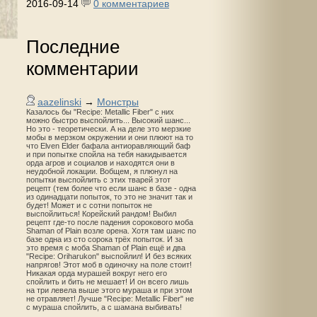
2016-09-14
0 комментариев
Последние
комментарии
aazelinski
→
Монстры
Казалось бы "Recipe: Metallic Fiber" с них
можно быстро выспойлить... Высокий шанс...
Но это - теоретически. А на деле это мерзкие
мобы в мерзком окружении и они плюют на то
что Elven Elder бафала антиоравляющий баф
и при попытке спойла на тебя накидывается
орда агров и социалов и находятся они в
неудобной локации. Вобщем, я плюнул на
попытки выспойлить с этих тварей этот
рецепт (тем более что если шанс в базе - одна
из одинадцати попыток, то это не значит так и
будет! Может и с сотни попыток не
выспойлиться! Корейский рандом! Выбил
рецепт где-то после падения сорокового моба
Shaman of Plain возле орена. Хотя там шанс по
базе одна из сто сорока трёх попыток. И за
это время с моба Shaman of Plain ещё и два
"Recipe: Oriharukon" выспойлил! И без всяких
напрягов! Этот моб в одиночку на поле стоит!
Никакая орда мурашей вокруг него его
спойлить и бить не мешает! И он всего лишь
на три левела выше этого мураша и при этом
не отравляет! Лучше "Recipe: Metallic Fiber" не
с мураша спойлить, а с шамана выбивать!