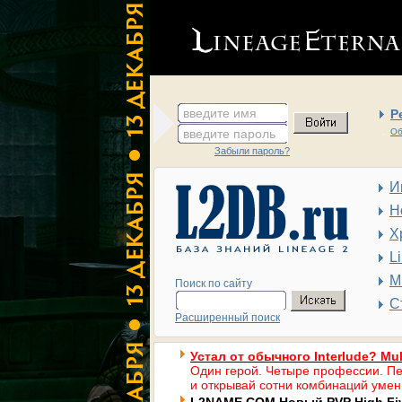
введите имя
Р
введите пароль
Об
Забыли пароль?
И
Н
Х
L
М
Поиск по сайту
С
Расширенный поиск
Устал от обычного Interlude? Mul
Один герой. Четыре профессии. Пе
и открывай сотни комбинаций умен