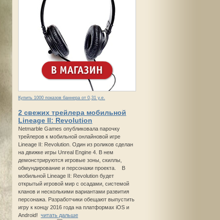
Купить 1000 показов баннера от 0,31 у.е.
2 свежих трейлера мобильной
Lineage II: Revolution
Netmarble Games опубликовала парочку
трейлеров к мобильной онлайновой игре
Lineage II: Revolution. Один из роликов сделан
на движке игры Unreal Engine 4. В нем
демонстрируются игровые зоны, скиллы,
обмундирование и персонажи проекта. В
мобильной Lineage II: Revolution будет
открытый игровой мир с осадами, системой
кланов и несколькими вариантами развития
персонажа. Разработчики обещают выпустить
игру к концу 2016 года на платформах iOS и
Android!
читать дальше