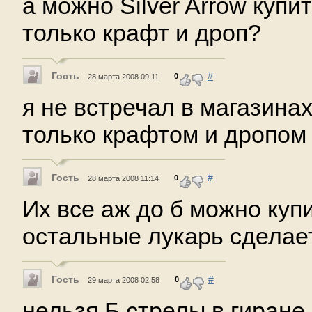
а можно Silver Arrow купи
только крафт и дроп?
Гость
#
0
28 марта 2008 09:11
я не встречал в магазинах
только крафтом и дропом
Гость
#
0
28 марта 2008 11:14
Их все аж до б можно купи
остальные лукарь сделае
Гость
#
0
29 марта 2008 02:58
нельзя Б стрелы в гиране