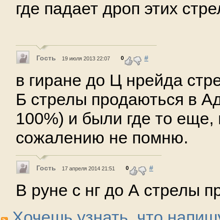
где падает дроп этих стре
Гость
#
0
19 июля 2013 22:07
в гиране до Ц нрейда стр
Б стрелы продаються в Ад
100%) и были где то еще, 
сожалению не помню.
Гость
#
0
17 апреля 2014 21:51
В руне с нг до А стрелы 
Хочешь узнать, что напиш