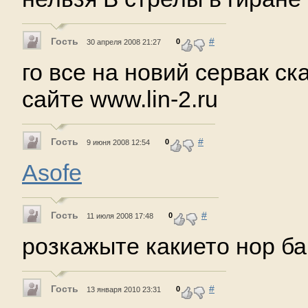
Гость
#
0
30 апреля 2008 21:27
го все на новий сервак ск
сайте www.lin-2.ru
Гость
#
0
9 июня 2008 12:54
Asofe
Гость
#
0
11 июля 2008 17:48
розкажыте какието нор ба
Гость
#
0
13 января 2010 23:31