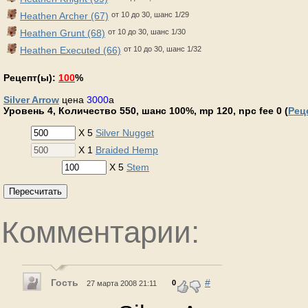
Heathen Archer (67)
от 10 до 30, шанс 1/29
Heathen Grunt (68)
от 10 до 30, шанс 1/30
Heathen Executed (66)
от 10 до 30, шанс 1/32
Рецепт(ы):
100
%
Silver Arrow
цена
3000
a
Уровень 4, Количество 550, шанс 100%, mp 120, npc fee 0 (
Рец
X 5
Silver Nugget
X 1
Braided Hemp
X 5
Stem
Пересчитать
Комментарии:
Гость
#
0
27 марта 2008 21:11