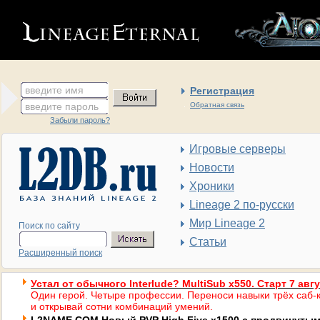
введите имя
Регистрация
введите пароль
Обратная связь
Забыли пароль?
Игровые серверы
Новости
Хроники
Lineage 2 по-русски
Мир Lineage 2
Поиск по сайту
Статьи
Расширенный поиск
Устал от обычного Interlude? MultiSub x550. Старт 7 авг
Один герой. Четыре профессии. Переноси навыки трёх саб-к
и открывай сотни комбинаций умений.