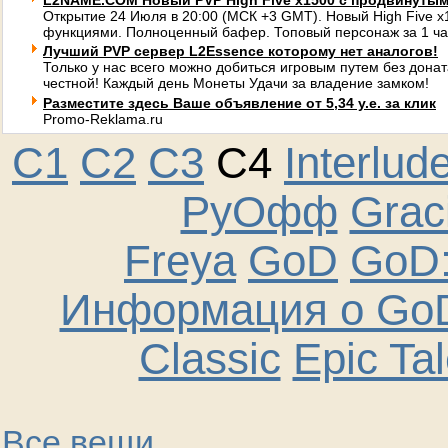
L2NAME.COM Новый PVP High Five x1500 с продвинуты
Открытие 24 Июля в 20:00 (МСК +3 GMT). Новый High Five 
функциями. Полноценный бафер. Топовый персонаж за 1 ча
Лучший PVP сервер L2Essence которому нет аналогов!
Только у нас всего можно добиться игровым путем без донат
честной! Каждый день Монеты Удачи за владение замком!
Разместите здесь Ваше объявление от 5,34 у.е. за клик
Promo-Reklama.ru
C1
C2
C3
C4
Interlud
РуОфф
Graci
Freya
GoD
GoD:
Информация о GoD
Classic
Epic Ta
Все вещи